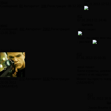
#10
Visor
06.01.2013 12:52:
Сообщений:
61
Авторитет:
108
Регистрация:
08.12.2012
#11
07.01.2013 11:24:46
Цитата
atesl
Сообщений:
491
Авторитет:
2302
Регистрация:
Visor пишет:
13.05.2011
Visor, вы прям мои м
- респект.
Jason Bourne
#12
07.01.2013 15:03:31
atesl пишет:
Били куранты, держа
ничего и не надумал.
Сообщений:
272
Авторитет:
1132
Регистрация:
Может вы просто повз
20.09.2012
(ЗАБАНЕН)
(ЗАБАНЕН)
#13
07.01.2013 18:5
Ци
Jason Bourne 