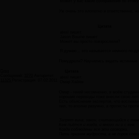
Может у вас какие соображения по этому
Уж очень это хлопотно и ответственно, н
Цитата
atesl пишет:
Jason Bourne пишет:
Может вы просто повзрослели?
Я думаю... это называется немного по-д
Помудрели? Научились видеть истинные 
Greg
Цитата
Сообщений:
3270
Авторитет:
atesl пишет:
11325
Регистрация:
07.02.2011
Омар Хайям
Омар - гений несомненно, в моём студен
хорошие переводы тоже внесли свою лепт
Есть объяснения экспертов, что воспеван
пил, то вполне разумно, а протесты про
Запрет вина, закон, считающийся с тем
Кем пьётся и когда, и много ли и с кем,
Когда соблюдены все эти оговорки,
Пить признак мудрости, а не порок совсе