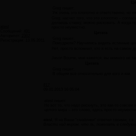
Ци
Greg пишет:
Уж очень это хлопотно и ответственно, но е
Greg, насчет того, что это хлопотно – соглас
делаешь ставку, можно рисковать. А когда п
atesl
просто неуместно.
Сообщений:
491
Цитата
Авторитет:
2302
Greg пишет:
Регистрация:
13.05.2011
Помудрели? Научились видеть истинные це
Нет, просто вспомнил, кто я есть на самом д
Jason Bourne, мне кажется, вы немного не та
Цитата
Greg пишет:
В общем всё относительно для кого и как,
#17
09.01.2013 16:05:04
atesl пишет:
Но вот то, что надо рискнуть, это как-то совсем
целого мира – это слово, здесь просто неуместн
atesl
, Я на Ваши "смайлики" ответил своими, т.
Власти над миром, что ль, пожелать в следующ