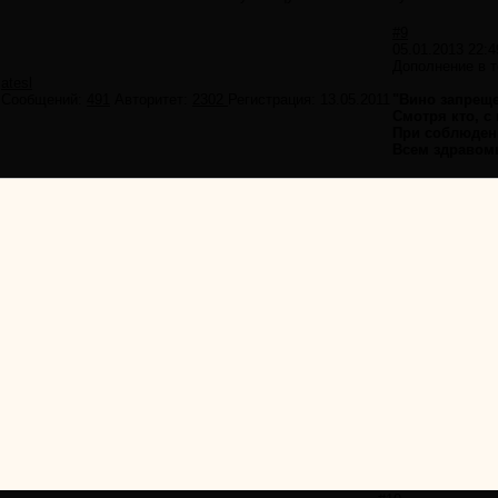
#9
05.01.2013 22:4
Дополнение в 
atesl
Сообщений:
491
Авторитет:
2302
Регистрация:
13.05.2011
"Вино запреще
Смотря кто, с 
При соблюден
Всем здравом