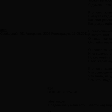
Может вы прос
Я думаю... это
Кто понял жизн
Смакует каждый
Как спит ребён
Как дождь идёт
atesl
В обыкновенном
Сообщений:
491
Авторитет:
2302
Регистрация:
13.05.2011
В запутанном -
Он знает, как 
Он любит жизнь
Он понял то, чт
И их количество
Но кто живёт с
Свою жар-птицу
Кто понял жизн
Что совершенне
Что знать, не 
Чем что-нибудь 
#14
08.01.2013 01:57:28
atesl пишет:
Сладенькое у меня есть. Власти над ми