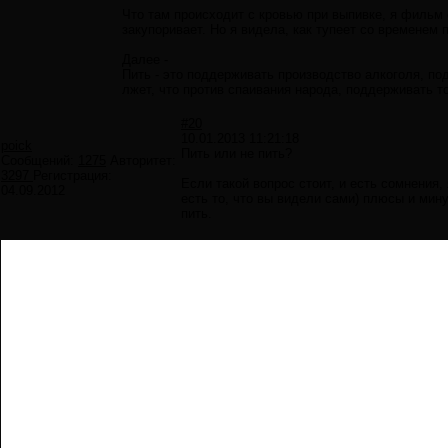
Что там происходит с кровью при выпивке, я фильм 
закупоривает. Но я видела, как тупеет со временем 
Далее -
Пить - это поддерживать производство алкоголя, по
лжет, что против спаивания народа, поддерживать то
#20
10.01.2013 11:21:18
poick
Пить или не пить?
Сообщений:
1275
Авторитет:
3297
Регистрация:
Если такой вопрос стоит, и есть сомнения
04.09.2012
есть то, что вы видели сами) плюсы и мину
пить.