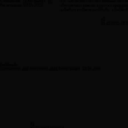
Сообщений:
70
Авторитет:
187
Не пью около трех лет вообще. Нет ж
Регистрация:
03.05.2012
Впечатлило обилие скрытого продвиж
скрытую рекламу алкоголя - становит
#2
31.12.2012 14:1
barrakuda
Сообщений:
458
Авторитет:
1041
Регистрация:
23.10.2009
#3