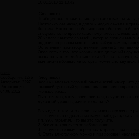
10.01.2013 11:13:42
Greg пишет:
В общем всё относительно для кого и как, читал где
Несколько лет назад я долго и нудно лежала в трав
болтала. Естественно больше всего болтали о болячк
специально, но просто само получилось, сложилась в
20 человек вместе со мной , которые прошли мимо м
падение на ровном месте , типа каблук сам подверну
Остальные - производственные травмы 2 чел, пьяная
Опасность в том, что координация движений нарушен
выполнять те же действия что и обычно - танцует, ка
вмятинки-выбоинки, на которых может споткнуться. Т
poick
Сообщений:
1275
Greg пишет:
Авторитет:
3297
если у человека хороший генетический набор, что д
Регистрация:
высокий духовный уровень, сильная воля характера,
04.09.2012
меньше риска.
Пьют обычно, чтобы расслабиться, почувствовать се
духовный уровень, зачем тогда пить?
Речь идет о том, что любая выпивка сопряжена с ри
1. Получить в подсознание какую-нибудь гадость - 
т.п. 99% гарантия, что вы это получите.
2. Заиметь хроническое заболевание
3. Получить травму - вероятность травмы при выпив
4. Стать алкоголиком можно и при хорошей наследс