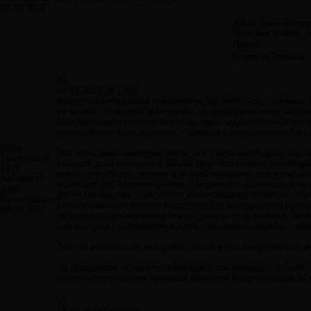
08.12.2012
Jason Bourne пише
"Все мне можно, н
Павел.
Лучше не сказать.
#6
01.01.2013 14:13:25
Когда-то одитировала хорошего интеллигентного человека.( 
из-за чего. Инцидент был такой - он обнаружил себя спящи
него наговорили всякой всячины, типа - идиот, себя не кон
приказывали "быть идиотом", "себя не контролировать" и 
poick
Эта тема меня заинтересовала, и я стала наблюдать, как в
Сообщений:
высокой дозе алкоголя в запись идут все пьяные разговоры
1275
ересь, что обычно говорят в пьяной компании, все записыв
Авторитет:
включает все прежние записи, связанные с выпивкой, и на 
3297
(естественно, при этом что-то было сказано), то потом, э
Регистрация:
совсем немного, именно из-за того, что вас ударили. Приче
04.09.2012
не напились до похмелья наутро, а чуть-чуть выпили. Заме
дни вы хуже соображаете и ниже производительность - кр
Так что если вам не все равно, какой у вас коэффициент и
На праздниках интересно наблюдать как наливают и пьют "
насколько эта рюмка прибавит здоровья всем сидящим за
#7