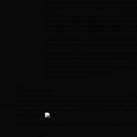
полезно, значит и больше не повредит
- поэтому
рискованны,
из двух зол выбирается меньшее
, 
Вместо 50 гр. крепких напитков, рекомендуется 1
сердечными заболеваниями, у которых после сок
рекомендуется "для выведения радиации", его д
Много различных исследований о коньяках, бальз
Я не воспеваю вино, как Хайям, вполне могу обхо
безобидно, но может сыграть трагическую роль, 
Моё убеждение, если у человека хороший генетич
даже без генетики - высокий духовный уровень, с
или спиться самому) меньше риска.
There are more things in heaven and earth, Horatio,
Than are dreamt of in your philosophy.
W. Shakespeare, Hamlet
#18
09.01.2013 18:18:28
Пожалуй, тяга к алкоголю и никотину - это то, что я сумел побе
Не пью, не курю. И вовсе не из-за религиозных убеждений. Мне ,
German
Так что алкоголь не употребляю совсем... Если не считать, коне
необходимости) и осетинском пиве (0,5-4%). Вот пиво-то наше 
меня не осудит
Кстати, до Первой мировой Россия была одной из самых малопью
#19