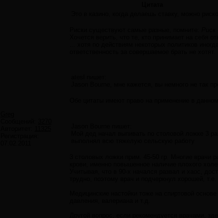
Цитата
Это в казино, когда делаешь ставку, можно риско
Риски существуют самые разные, помните:
Риск 
Хочется верить, что те, кто принимает на себя о
... хотя по действиям некоторых политиков иног
ответственность за совершаемое брать не хотят.
atesl пишет:
Jason Bourne, мне кажется, вы немного не так п
Обе цитаты имеют право на применение в данно
Greg
Сообщений:
3270
Jason Bourne пишет:
Авторитет:
11325
Мой дед начал выпивать по столовой ложке 3 раза
Регистрация:
выполнял всю тяжелую сельскую работу
07.02.2011
3 столовых ложки прим. 45-50 гр. Многие врачи р
крови, именно повышенное наличие плохого холе
Учитывая, что в 90-х начался развал и хаос, до
трудно, поэтому врач и подчеркнул хорошей, т.е
Медицинские настойки тоже на спиртовой основе
давления, валериана и т.д.
Другой вопрос, если рекомендуется врачами, зде