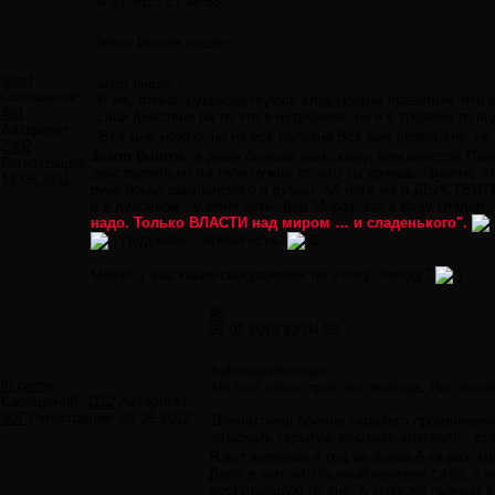
04.01.2013 21:49:53
Jason Bourne пишет:
atesl
atesl пишет:
Сообщений:
Я же, лично, руководствуюсь следующим правилом, что в 
491
свои действия не то что в нетрезвом, но и в трезвом то ви
Авторитет:
"Все мне можно, но не все полезно.Все мне позволено, но
2302
Jason Bourne
, я даже больше вам скажу, чем апостол Паве
Регистрация:
действительно ли тебе нужно то, что ты хочешь. Знаете, э
13.05.2011
руке бокал шампанского и думал: «А чего же я ДЕЙСТВИТЕЛ
и в духовном - у меня есть. Дед Мороз, как в воду гляде
надо. Только ВЛАСТИ над миром … и сладенького".
Подумаю… время есть.
Может у вас какие соображения по этому поводу?
#8
05.01.2013 22:04:59
hollowearth пишет:
in carne
Не пью около трех лет вообще. Нет жела
Сообщений:
1112
Авторитет:
907
Регистрация:
28.05.2012
Впечатлило обилие скрытого продвижени
отыскать скрытую рекламу алкоголя - ста
Я вот выпиваю в год не более 5-ти раз, м
Дело в том, что пьяный человек слаб, а 
поступающую из вне. К тому же пьяным в