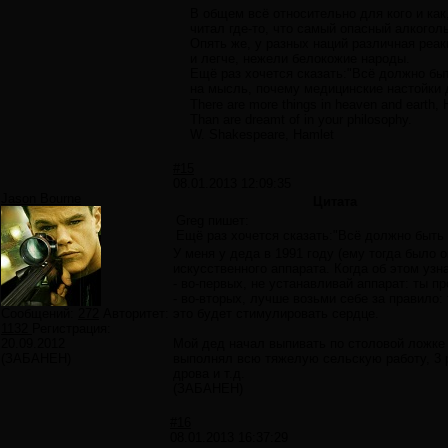
В общем всё относительно для кого и как
читал где-то, что самый опасный алкоголь 
Опять же, у разных наций различная реа
и легче, нежели белокожие народы.
Ещё раз хочется сказать:"Всё должно быт
на мысль, почему медицинские настойки 
There are more things in heaven and earth, H
Than are dreamt of in your philosophy.
W. Shakespeare, Hamlet
#15
08.01.2013 12:09:35
Jason Bourne
Цитата
Greg пишет:
Ещё раз хочется сказать:"Всё должно быть 
У меня у деда в 1991 году (ему тогда было 
искусственного аппарата. Когда об этом узн
- во-первых, не устанавливай аппарат: ты п
- во-вторых, лучше возьми себе за правило:
Сообщений:
272
Авторитет:
это будет стимулировать сердце.
1132
Регистрация:
20.09.2012
Мой дед начал выпивать по столовой ложке 3
(ЗАБАНЕН)
выполнял всю тяжелую сельскую работу, 3 р
дрова и т.д.
(ЗАБАНЕН)
#16
08.01.2013 16:37:29