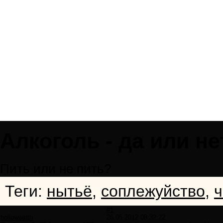
Алкоголь - да или не
Пить или не пить?
Теги:
нытьё
,
соплежуйство
,
ч
#1
hollowearth
26.05.2012 08:32:22