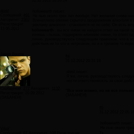
31.12.2012 16:20:14
atesl
hollowearth пишет:
Сообщений:
491
Не пью около трех лет вообще. Нет желания снова нач
Авторитет:
2302
Впечатлило обилие скрытого продвижения алкоголя в 
Регистрация:
рекламу алкоголя - становится не по себе. Он есть ве
13.05.2011
hollowearth
, вы все никак не найдете ответ на такой 
хочешь - пьешь, подвержен влиянию извне, то ответ о
лично, руководствуюсь следующим правилом, что в это
действия не то что в нетрезвом, но и в трезвом то виде
Jason Bourne
#4
31.12.2012 20:31:19
atesl пишет:
Я же, лично, руководствуюсь следую
нести ответственность за свои дейст
Сообщений:
272
Авторитет:
1132
"Все мне можно, но не все полезн
Регистрация:
20.09.2012
(ЗАБАНЕН)
(ЗАБАНЕН)
#5
31.12.2012 22:05:1
hollowearth пишет:
Не пью около трех
Visor
Сообщений:
61
Авторитет:
108
Регистрация:
7+