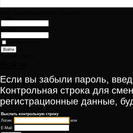
Поиск
Пользователи
Правила
Регистрация
Логин:
Пароль:
Запомнить меня
Напомнить пароль
Войти
Если вы забыли пароль, введи
Контрольная строка для смен
регистрационные данные, буд
Выслать контрольную строку
Логин:
или
E-Mail: