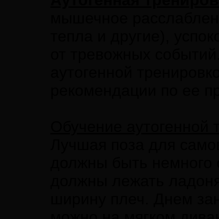
Аутогенная трениров
мышечное расслаблени
тепла и другие), успо
от тревожных событий.
аутогенной тренировк
рекомендации по ее п
Обучение аутогенной 
Лучшая поза для само
должны быть немного 
должны лежать ладоня
ширину плеч. Днем за
можно на мягком диван