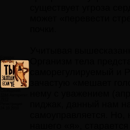
существует угроза сер
может «перевести стре
почки.
Учитывая вышесказанн
Forester
Организм тела предст
саморегулируемый и 
зачастую «мешает голо
нему с уважением (апри
Сообщений:
3244
Авторитет:
7972
пиджак, данный нам на
Регистрация:
24.10.2010
самоуправляется. Но, 
нашего «я», старается