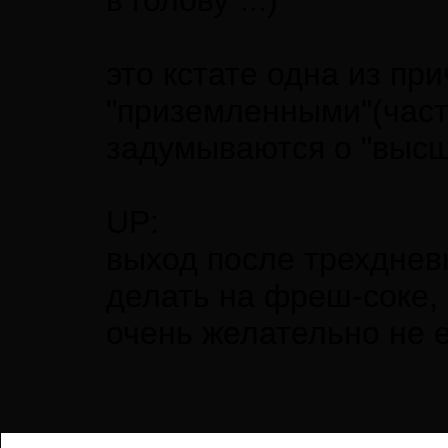
в голову"...)
это кстате одна из пр
"приземленными"(часто
задумываются о "высш
UP:
выход после трехднев
делать на фреш-соке,
очень желательно не 