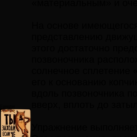
«материальным» и оч
На основе имеющегося
представлению движущ
этого достаточно пред
позвоночника располо
солнечное сплетение 
его к основанию копч
вдоль позвоночника п
вверх, вплоть до затыл
Forester
Упражнение выполняет