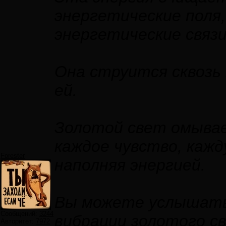
энергетические поля
энергетические связи
Она струится сквозь
ей.
Золотой свет омывае
каждое чувство, кажд
Forester
наполняя энергией.
Вы можете услышать
Сообщений:
3244
вибрации золотого с
Авторитет:
7972