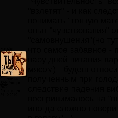
"Чувствительность" во
"взлетят" - и как сле
понимать "тонкую мате
опыт "чувствования" о
"самовнушения"(но тут
что самое забавное - 
Forester
пару дней питания ва
мясом) - будеш относи
полученным при голод
Сообщений:
3244
Авторитет:
следствие падения виб
7972
Регистрация:
24.10.2010
воспринималось на "вы
иногда сложно поверит