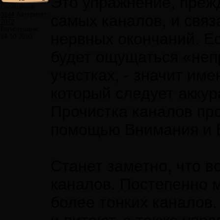
Это упражнение, прежд
Сообщений:
3244
Авторитет:
самых каналов, и свя
7972
Регистрация:
нервных окончаний. Е
24.10.2010
будет ощущаться «неп
участках, - значит им
который следует аккур
Прочистка каналов пр
помощью Внимания и 
Станет заметно, что в
каналов. Постепенно 
более тонких каналов.