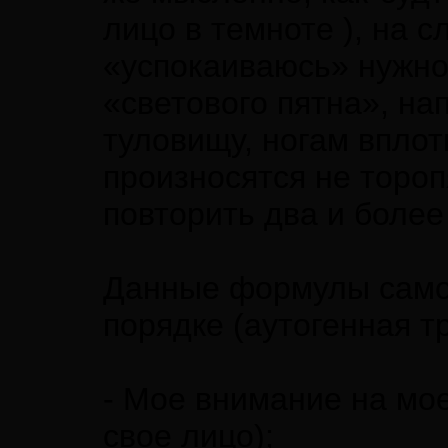
лицо в темноте ), на 
«успокаиваюсь» нужно
«светового пятна», на
туловищу, ногам впло
произносятся не торо
повторить два и более
Данные формулы само
порядке (аутогенная т
- Мое внимание на мо
свое лицо);