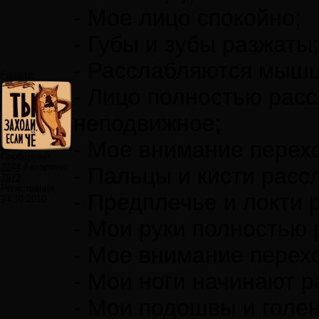
- Мое лицо спокойно;
- Губы и зубы разжаты;
- Расслабляются мышц
Forester
- Лицо полностью расс
неподвижное;
- Мое внимание перехо
Сообщений:
3244
Авторитет:
- Пальцы и кисти расс
7972
Регистрация:
- Предплечье и локти 
24.10.2010
- Мои руки полностью
- Мое внимание перехо
- Мои ноги начинают р
- Мои подошвы и голе