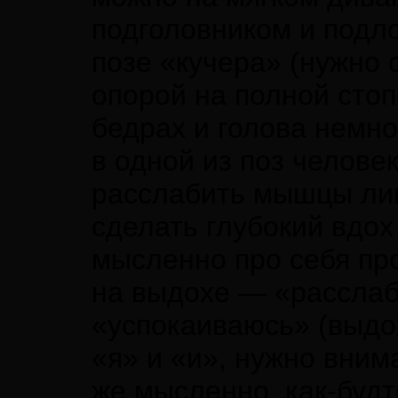
подголовником и подл
позе «кучера» (нужно 
опорой на полной стоп
бедрах и голова немно
в одной из поз челове
расслабить мышцы лица
сделать глубокий вдо
мысленно про себя про
на выдохе — «расслабл
«успокаиваюсь» (выдо
«я» и «и», нужно внима
же мысленно, как-буд