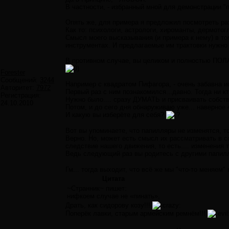
В частности, - избранный мной для демонстрации "пр
Опять же, для примера я предложил посмотреть ра
Как то: психологи, астрологи, хироманты, дермотог
Смысл моего высказывания (и примера к нему) в 
инструментах. И предлагаемые им трактовки нужно д
В противном случае, вы целиком и полностью ПОЛА
Forester
Сообщений:
3244
Например с квадратом Пифагора, - очень забавна и
Авторитет:
7972
Первый раз с ним познакомился...давно. Тогда ни кт
Регистрация:
Нужно было.... сразу ДУМАТЬ и присваивать собств
24.10.2010
Потом, и до сего дня обнаруживаю уже... наверное 
И какую вы изберёте для себя?
Вот вы упоминаете, что папилляры не изменятся, т
Верно. Но, может есть смысл их рассматривать в с
следствие нашего движения, то есть.... изменения 
Ведь следующий раз вы родитесь с другими папилл
Гм... тогда выходит, что всё же мы "что-то меняем" 
Цитата
~Странник~ пишет:
нифкоем случае не «пинать»,
Драть, как сидорову козу!!!
Поперёк лавки, старым армейским ремнём!!!