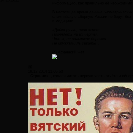
24.10.2011
информацию, как правильно её необходимо п
В настоящее время данные биометрических 
олимпийскую сборную России не берут без 
в медицине.
«Дайка ручки, няня хочет
Поглядеть на их черты,
Что ж, на пальчиках дорожки
Не кружками ль завиты».
(с) Афанасий Фет
#6
19.12.2014 11:05:50
~Странник~,
взялся читать первую часть отчёта и обнару