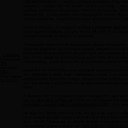
«Дерматоглифика» — наука, которая занимается изучени
ладонной стороны кистей имеет сложный рельеф — его 
каждого человека и неизменны в течении всей жизни. Ос
пальцев рук. Существует три типа узоров: петля, дуга 
дерматоглифики. Папиллярные узоры формируются в утро
Лично я убежден, что каждый человек с рождения наделен
науке дерматоглифике (ей чуть более 100 лет), то исслед
психологические особенности человека.
Неоценимое практическое применение данных полученных 
каждому родителю досконально изучить навыки и способно
родителей мало интересует то, кем и для чего родился их 
~Странник~
кого-то это средство для вложения денег, типа «вот я сейч
Сообщений:
зарабатывать, а для кого-то это продолжение семейного биз
209
Авторитет:
Каждый и без меня знает кучу примеров, когда родители у
1261
его, например в какую либо спортивную секцию, а на само
Регистрация:
врожденными талантами певцов, обладателями уникальных 
24.10.2011
был внутри них с рождения, но система штампованного обр
мере.
К примеру, тип темперамента можно определить, зная всего
http://conf-v.narod.ru/Vlas.pdf
) Если кто затрудняется в опр
kriminalist.ru/readers/dakto_readingroom/details/30/
) есть неп
Не буду Вас более утомлять тем, что Вы и так знаете и м
получаемых данных с помощью этой науки могу предложить
двух частей. Первая как бы общая, вторая более детальна
Посмотреть / скачать можно тут
«Часть № 1»
,
«Часть № 2