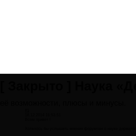
[
Закрыто
]
Наука «Д
её возможности, плюсы и минусы.
#1
18.12.2014 16:53:51
Всем привет !
Хотелось бы услышать мнения форумчан о науке дерматогл