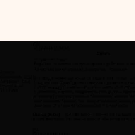
#10
20.12.2014 11:54:16
Цитата
~Странник~ пишет:
Ведь там не конкретное руководство к действию, а пр
Я этого как раз не отрицаю, а напротив, - согласен.
Forester
Сообщений:
3244
Моё предложение заключается лишь в том, чтобы вы 
Авторитет:
7972
1. то, что нам "Дано", должно получить развитие в той
Регистрация:
2. этот "маршрут" изменений должен иметь своё отраж
24.10.2010
3. психологи и прочие квадратисты (все до кучи гадал
(к примеру) с его выдуманным "Значением" нельзя. Ин
этим заняться. Причём, тем, кому это даётся, имеют д
трактовке. Это одна из особенностей 3-й плотности.
Вывод (имхо),
- если интересно именно это направл
чужие трактовки. Это вам не врач, чтобы следовать стр
#11
22.12.2014 08:10:02