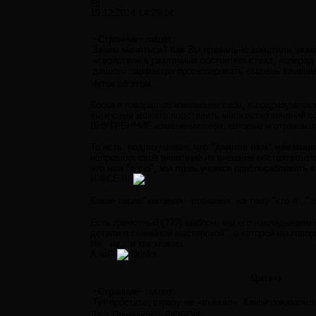
#8
19.12.2014 14:29:14
~Странник~ пишет:
Зачем меняться? Как Вы правильно заметили, поме
«свойство» в различных обстоятельствах, напере
данного параметра прогнозировать степень влияния
Чуток об этом...
Когда я говорил об изменении себя, я подразумевал 
вы и сами можете подставить множество течений со
ВНУТРЕННИЕ изменения себя, которые и отражаются
То есть, подразумевая, что
"данное нам" неизмен
направляя своё внимание на внешние обстоятельств
что нам "дано", мы лишь учимся приспосабливать 
И ФСЁ !!!
Какие такие "метания - стенания" на тему "кто я", "з
Есть грамотный (???) шаблон, мы его накладываем 
детали в семейной мастерской", о которой вы говор
Не.. ну... и так можно...
А чо?
rinks:
Цитата
~Странник~ пишет:
Тут простите, стразу не «въехал». Какой показател
Да в Принципе, - ЛЮБОЙ.