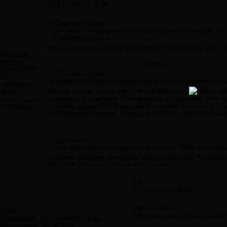
22.12.2014 14:43:34
~Странник~ пишет:
Как говорят специалисты в области дерматоглифики и я
от линий на ладоне.
Да, но сами по себе они только частично полезны. Вы -
Искатель
кладов
Цитата
Сообщений:
~Странник~ пишет:
2275
А дерматоглифика и хиромантия это как астрономия и а
Авторитет:
На мой взгляд, как астрология и астрология.
В астро
4069
качествам и событиям. Эта привязка субъективна. Нет н
Регистрация:
сравнить дерматоглифику с астрономией. Конечно, это 
07.05.2011
набору характеристик, которые были даны для Вас всё вы
vlgrus пишет:
С ним мы немного сотрудничали где-то в 2005г. Он очен
Хороший астролог (интуит\интерпретатор) тоже в состоя
Ничто не истинно, поэтому всё истинно.
#15
22.12.2014 15:00:53
vlgrus пишет:
Aisha
Он очень точно описал харак
Сообщений:
411
Авторитет:
1893
Регистрация:
05.08.2014