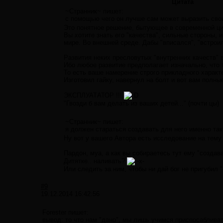
Цитата
~Странник~ пишет:
с помощью чего он лучше сам может выразить сво
Это понятное решение, бытующее в современной цив
Вы хотите знать его "качества", сильные стороны, 
мире. Во внешней среде. Дабы "вписался", "встроился
Развития неких пресловутых "внутренних качеств" в
Ибо любое развитие предполагает изначально, что т
То есть ваше намерение строго прикладного характ
Изготовил гайку, навернул на болт и вот вам полн
ЭКСПЛУАТАТОР !!!
"Гвозди б вам делать из ваших детей..." (почти цы)
~Странник~ пишет:
я должен стараться создавать для него именно так
Ну вот у вашего Автора есть исследование на тему
Пардон, муа, а как вы собираетесь тут ему "созда
Дитятке.. наливать?
Или следить за ним, чтобы ни дай бог не пригубил 
#9
19.12.2014 16:42:56
Forester пишет:
вывод: то что нам "дано", мы лишь учимся приспосаблива