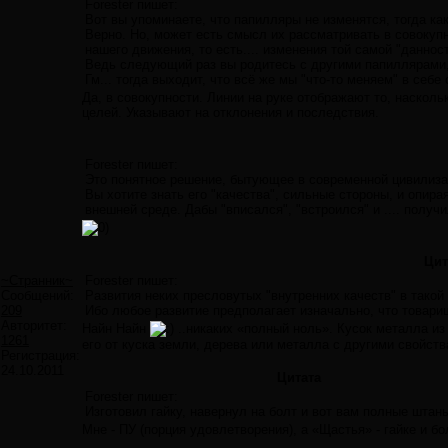
Forester пишет:
Вот вы упоминаете, что папилляры не изменятся, тогда ка
Верно. Но, может есть смысл их рассматривать в совокуп
нашего движения, то есть.... изменения той самой "даннос
Ведь следующий раз вы родитесь с другими папиллярами, 
Гм... тогда выходит, что всё же мы "что-то меняем" в себе 
Да, в совокупности. Линии на руке отображают то, наско
целей. Указывают на отклонения и последствия.
Forester пишет:
Это понятное решение, бытующее в современной цивилизаци
Вы хотите знать его "качества", сильные стороны, и опир
внешней среде. Дабы "вписался", "встроился" и .... получил
Цит
~Странник~
Forester пишет:
Сообщений:
Развития неких пресловутых "внутренних качеств" в такой
209
Ибо любое развитие предполагает изначально, что товарищ 
Авторитет:
Найн Найн
..никаких «полный ноль». Кусок металла и
1261
его от куска земли, дерева или металла с другими свойст
Регистрация:
24.10.2011
Цитата
Forester пишет:
Изготовил гайку, навернул на болт и вот вам полные штан
Мне - ПУ (порция удовлетворения), а «Щастья» - гайке и б