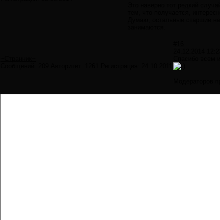
Это наверно тот редкий случа
тем, что получается, интересн
Думаю, остальные старшие на
занимаются.
#16
24.12.2014 12:2
~Странник~
Спасибо всем 
Сообщений:
209
Авторитет:
1261
Регистрация:
24.10.2011
Модераторов п