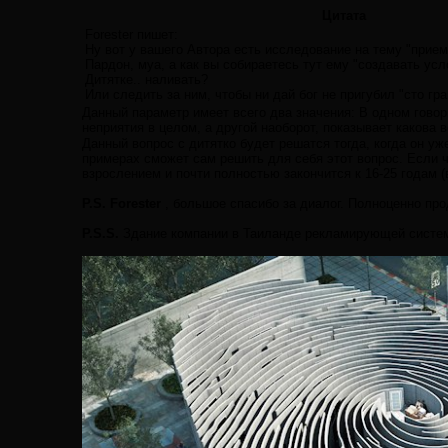
Цитата
Forester пишет:
Ну вот у вашего Автора есть исследование на тему "прием
Пардон, муа, а как вы собираетесь тут ему "создавать усл
Дитятке.. наливать?
Или следить за ним, чтобы ни дай бог не пригубил "сто гр
Данный параметр имеет всего два значения: В одном гово
неприятия в целом, а другой наоборот, показывает какова 
Данный вопрос с дитятко будет решатся тогда, когда он у
примерах сможет сам решить для себя этот вопрос. Если ч
взрослением и почти полностью закончится к 16-25 годам 
P.S.
Forester
, большое спасибо за диалог. Полноценно про
P.S.S.
Здание компании в Таиланде рекламирующей систем