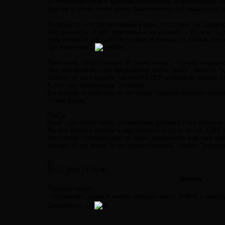
со способностями к администрированию и организации н
другим в глаза снизу вверх (заискивать), соглашаться с
Вообще-то, что папиллярные узоры, что линии на ладонях
Это данность. А вот трактовка этих данных, - это и есть
трактоваться как одна из сторон эгоизма), то любые поя
"до лампочки".
Трактовка, - это главное. И "эгоистично", - сугубо индив
Это, как если бы вам предлагали взять "рыбу", вместо "уд
Съесть то вы съедите, но ХАРАКТЕР потребует искать 
А это уже проявление "эгоизма"...
Вы всегда останетесь не до конца "удовлетворены чужим
"ответ-рыбку".
ПыСы.
Ммм.. что толку знать о характере ребёнка с его младых
Вы его можете пинать в зад сколько угодно, но он, САМ 
постоянно "отклоняться" от вами увиденного (как вам ка
ногами. И тут ваша "эгоистичная помощь" станет "деспот
#7
19.12.2014 13:35:40
Цитата
Forester пишет:
~Странник~, взялся читать первую часть отчёта и обнару
Свежачок-с ..))