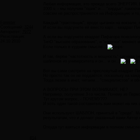
Любая информация, это прежде всего ЭНЕРГИЯ. И 
1000 v, - мы получим "пшик" и.... "кирдык" лампо
совсем не распространяется на Информацию и то, 
Forester
Каждый "трактовщик", вроде цыганки на вокзале, 
Сообщений:
3244
И если вы подсунете ей вместо карт... квадрат Пиф
Авторитет:
7972
Регистрация:
А если вы подсунете квадрат Пифагора психологу,
24.10.2010
ТипО "высшее образование", и "корочки" меняют 
Если только в худшем смысле...
И так, берём "частотность и мощность" сигнала
шаблонов из университета и он... и он...
Вот вы сами смотрите на пресловутый квадрат Пиф
Но просто так он не поддаётся, поскольку на кажд
Тогда лезем в инет, читаем... "специалистов" и о
А ВОПРОСЫ ПРИ ЭТОМ ВОЗНИКАЮТ, НЕ?
Например, получение 3-го числа. Почему из Перв
Тут кругом вопрос, - ПОЧЕМУ???
И хоть один такой составитель вам может на них 
Они используют ШАБЛОН, принятый в "среде". Ма
результатам, что и делает указанный вами Автор
Откуда тут взяться информации в полном смысл
#14