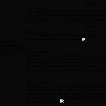
Цитата
Forester пишет:
Моё предложение заключается лишь в том, чтобы вы 
1. то, что нам "Дано", должно получить развитие в той
Согласен, полученные с рождения навыки необходимо 
Цитата
Forester пишет:
2. этот "маршрут" изменений должен иметь своё отраж
Согласен, скорее всего так оно и есть
~Странник~
Сообщений:
209
Авторитет:
1261
Регистрация:
Forester пишет:
24.10.2011
3. психологи и прочие квадратисты (все до кучи гадал
(к примеру) с его выдуманным "Значением" нельзя. Ин
этим заняться. Причём, тем, кому это даётся, имеют д
трактовке. Это одна из особенностей 3-й плотности.
Вам виднее, у меня нет достаточной информации о по
Forester пишет:
Вывод (имхо), - если интересно именно это направл
чужие трактовки. Это вам не врач, чтобы следовать стр
Полностью согласен. Одной из целей создания данной
и анализа. Возможно, кто–либо еще мог бы пройти дан
всего я «не по адресу»