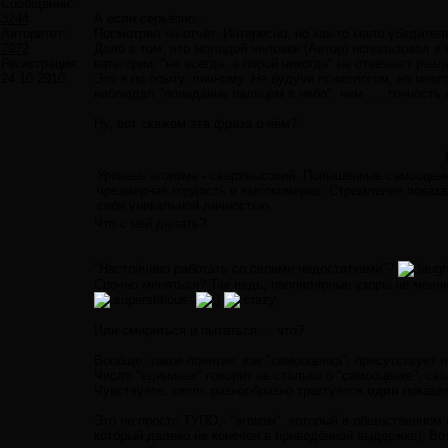
Сообщений:
3244
А если серьёзно..
Авторитет:
Посмотрел на отчёт. Интересно, но как-то мало убедител
7972
Дело в том, что молодой человек (Автор) использовал в 
Регистрация:
категории, "не всегда, а порой никогда" не отвечают реал
24.10.2010
Это я по опыту, личному. Не будучи психологом, но мн
наблюдал "попадание пальцем в небо", чем .... точность
Ну, вот скажем эта фраза о чём?
Уровень эгоизма - сверхвысокий. Повышенные самооценк
чрезмерная гордость и высокомерие. Стремление показа
себя уникальной личностью.
Что с ней делать?
"Настойчиво работать со своими недостатками"?
Срочно меняться? Так ведь, паппилярные узоры не меняю
Или смириться и пытаться.... что?
Вообще, такое понятие, как "самооценка", присутствует 
Число "единичек" говорит не столько о "самооценке", ско
Чувствуете, сколь разнообразно трактуется
один
показа
Это не просто ТУПО,- "эгоизм", который в общественном
который далеко не конечен в приведённой выдержке). Во