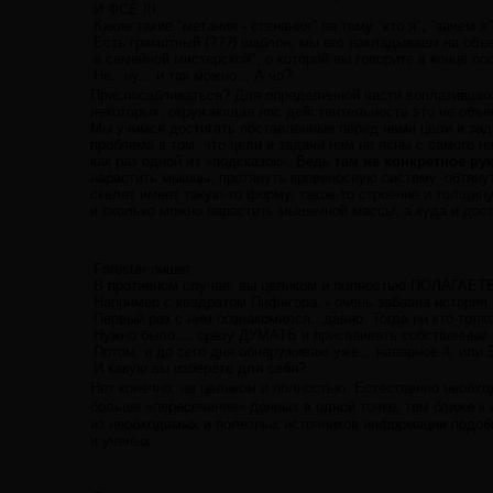
И ФСЁ !!!
Какие такие "метания - стенания" на тему "кто я", "зачем я",
Есть грамотный (???) шаблон, мы его накладываем на объе
в семейной мастерской", о которой вы говорите в конце пос
Не.. ну... и так можно... А чо?
Приспосабливаться? Для определенной части воплатившихс
некоторых, окружающая нас действительность это не объек
Мы учимся достигать поставленные перед нами цели и зад
проблема в том, что цели и задачи нам не ясны с самого н
как раз одной из «подсказок». Ведь там
не конкретное ру
нарастить мышцы, протянуть кровеносную систему, обтянуть
скелет имеет такую-то форму, такое-то строение и толщину
и сколько можно нарастить мышечной массы, а куда и дос
Forester пишет:
В противном случае, вы целиком и полностью ПОЛАГАЕТЕСЬ
Например с квадратом Пифагора, - очень забавна история.
Первый раз с ним познакомился...давно. Тогда ни кто толко
Нужно было.... сразу ДУМАТЬ и присваивать собственные з
Потом, и до сего дня обнаруживаю уже... наверное 4, или 
И какую вы изберёте для себя?
Нет конечно, не целиком и полностью. Естественно необх
больше «пересечение» данных в одной точке, тем ближе к 
из необходимых и полезных источников информации подобн
и ученых.