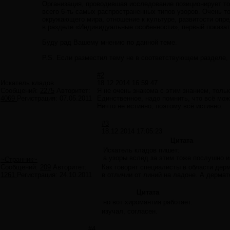
Организация, проводившая исследование позиционирует точ
всего 6-ть самых распространенных типов узоров. Очень 
окружающего мира, отношение к культуре, развитости опре
в разделе «Индивидуальные особенности», первый показате
Буду рад Вашему мнению по данной теме.
P.S. Если разместил тему не в соответствующем разделе,
#2
Искатель кладов
18.12.2014 16:59:47
Сообщений:
2275
Авторитет:
Я не очень знакома с этим знанием, толь
4069
Регистрация:
07.05.2011
Единственное, надо помнить, что всё мож
Ничто не истинно, поэтому всё истинно.
#3
18.12.2014 17:05:23
Цитата
Искатель кладов пишет:
а узоры вслед за этим тоже послушно и
~Странник~
Сообщений:
209
Авторитет:
Как говорят специалисты в области дер
1261
Регистрация:
24.10.2011
в отличии от линий на ладоне. А дерма
Цитата
но вот хиромантия работает.
изучал, согласен.
#4