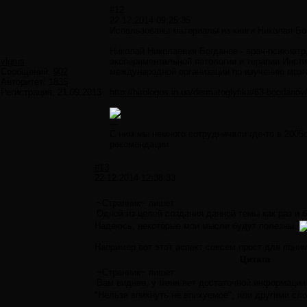
#12
22.12.2014 09:25:35
Использованы материалы из книги Николая Бо
Николай Николаевич Богданов - врач-психиатр
vlgrus
экспериментальной патологии и терапии Инст
Сообщений:
902
международной организации по изучению мозг
Авторитет:
1835
Регистрация:
21.09.2013
http://hirologos.in.ua/dermatoglyfika/63-bogdanov/
---
С ним мы немного сотрудничали где-то в 2005
рекомендации.
#13
22.12.2014 12:38:33
~Странник~ пишет:
Одной из целей создания данной темы как раз и
Надеюсь, некоторые мои мысли будут полезны.
Например вот этот аспект совсем прост для поним
Цитата
~Странник~ пишет:
Вам виднее, у меня нет достаточной информации
"Нельзя впихнуть не впихуемое", или другими сло