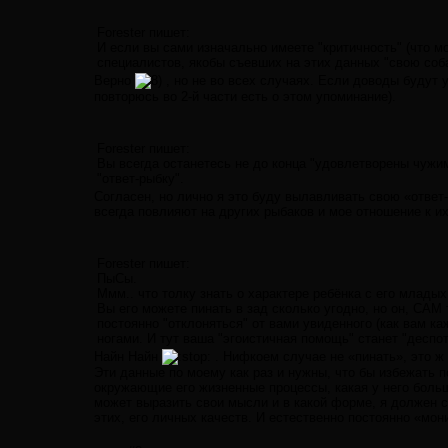
Forester пишет:
И если вы сами изначально имеете "критичность" (что мо
специалистов, якобы съевших на этих данных "свою собак
Верно
, но не во всех случаях. Если доводы будут у
повторюсь во 2-й части есть о этом упоминание).
Forester пишет:
Вы всегда останетесь не до конца "удовлетворены чужим
"ответ-рыбку".
Согласен, но лично я это буду вылавливать свою «ответ
всегда повлияют на других рыбаков и мое отношение к их
Forester пишет:
ПыСы.
Ммм.. что толку знать о характере ребёнка с его младых
Вы его можете пинать в зад сколько угодно, но он, САМ
постоянно "отклоняться" от вами увиденного (как вам ка
ногами. И тут ваша "эгоистичная помощь" станет "деспо
Найн Найн
. Нифкоем случае не «пинать», это ж 
Эти данные по моему как раз и нужны, что бы избежать п
окружающие его жизненные процессы, какая у него боль
может выразить свои мысли и в какой форме, я должен с
этих, его личных качеств. И естественно постоянно «мо