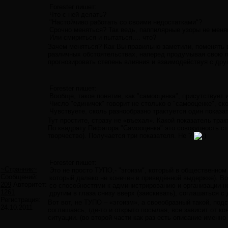
Forester пишет:
Что с ней делать?
"Настойчиво работать со своими недостатками"?
Срочно меняться? Так ведь, паппилярные узоры не меняю
Или смириться и пытаться.... что?
Зачем меняться? Как Вы правильно заметили, поменять в
различных обстоятельствах, наперед продумывая свою 
прогнозировать степень влияния и взаимодействуя с дру
Forester пишет:
Вообще, такое понятие, как "самооценка", присутствует 
Число "единичек" говорит не столько о "самооценке", ск
Чувствуете, сколь разнообразно трактуется один показа
Тут простите, стразу не «въехал». Какой показатель тра
По квадрату Пифагора "Самооценка" это совокупность стол
творчество). Получается три показателя. Не ?
Forester пишет:
~Странник~
Это не просто ТУПО,- "эгоизм", который в общественном
Сообщений:
который далеко не конечен в приведённой выдержке). Во
209
Авторитет:
со способностями к администрированию и организации н
1261
другим в глаза снизу вверх (заискивать), соглашаться с 
Регистрация:
Вот вот, не ТУПО – «эгоизм», а своеобразный такой, под
24.10.2011
соглашаясь, где-то и открыто посылая, все зависит от ко
ситуации. (во второй части как раз есть описание именно