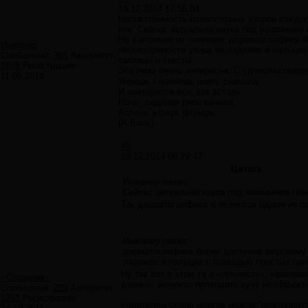
18.12.2014 17:56:04
Неповторимость папиллярных узоров каждого
век. Сейчас актуальна наука под названием
Но в отличие от генетики, дерматоглифика
Инженер
неповторимости узора на ладонях и пальцах
Сообщений:
301
Авторитет:
таблицы и тексты.
1875
Регистрация:
Эта тема очень интересна. С удовольствие
11.09.2014
Умрешь - начнешь опять сначала.
И повторится все, как встарь:
Ночь, ледяная рябь канала,
Аптека, улица, фонарь...
(А.Блок)
#5
19.12.2014 08:29:47
Цитата
Инженер пишет:
Сейчас актуальна наука под названием ген
Так дерматоглифика и является одним из р
Инженер пишет:
дерматоглифика более доступна широкому 
ладонях и пальцах с помощью простых орга
Ну так вот в этом та и «прелесть», «шагов
~Странник~
данных, ненужно проходить кучу неэффекти
Сообщений:
209
Авторитет:
1261
Регистрация:
Родителям очень многое можно "подчерпнуть