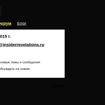
орум
Блог
15 г.
insiderrevelations.ru
ь новые темы и сообщения.
обсуждать на новом.
Закрыть