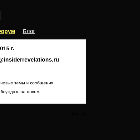
орум
Блог
15 г.
insiderrevelations.ru
ь новые темы и сообщения.
обсуждать на новом.
Закрыть