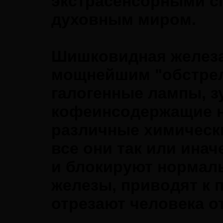
экстрасенсорными с
духовным миром.
Шишковидная железа
мощнейшим "обстрел
галогенные лампы, з
кофеинсодержащие на
различные химически
все они так или ина
и блокируют нормал
железы, приводят к
отрезают человека от