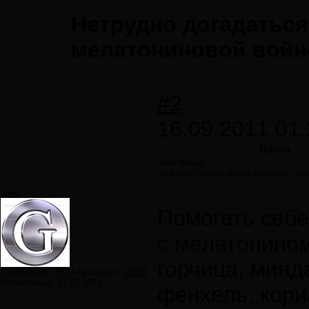
Нетрудно догадаться,
мелатониновой войн
#2
16.09.2011 01:
Цитата
Neo пишет:
все они так или иначе угнетают в
Greg
Помогать себе
с мелатонином
горчица, минд
Сообщений:
3270
Авторитет:
11325
Регистрация:
07.02.2011
фенхель, кори