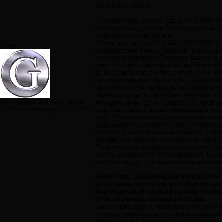
Хира Ратан Манек.
...Первый пост длился 211 дней в 1995-96 
руководством доктора Рамачандран, меди
аюрведической медицине.
Затем был пост в 411 дней в 2000-2001 г.
Greg
руководством международной группы врач
во главе с доктором Судхиром Шахом и д
действующим президентом Индийской Ме
Д. Прессман также описал опыт изучени
он позже передал группе для дальнейше
После получения выводов исследования
Университетом Томаса Джефферсона и У
Сообщений:
3270
Авторитет:
Филадельфии, где он прошёл 130-дневны
11325
Регистрация:
07.02.2011
медиков ставила целью обследовать его
мозг. Руководителями исследования был
выдающийся авторитет в области исслед
фильме "Какие сигналы мы знаем", и до
авторитет в области исследования шишк
Первоначальные результаты показали, чт
восстанавливаются (регенерируют). Был
которых видно, что нейроны активны и не
Более того, шишковидная железа ХРМ 
её не уменьшался, как это обычно про
максимальный средний размер составл
ХРМ, её размер составил 8х11 мм.
Было много других практиков смотрения 
похожих результатов и которые вызывал
обследований, однако в связи с недоста