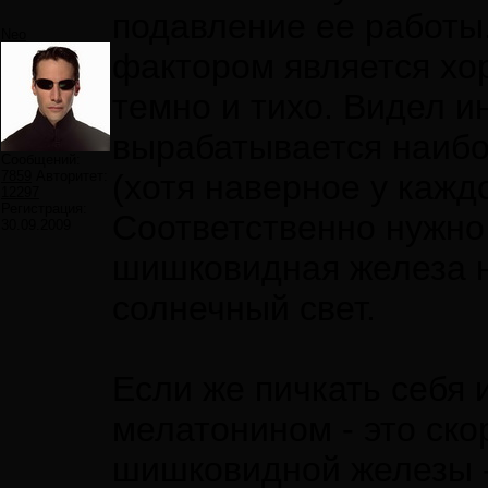
подавление ее работы
Neo
фактором является хо
темно и тихо. Видел 
вырабатывается наибол
Сообщений:
7859
Авторитет:
(хотя наверное у кажд
12297
Регистрация:
Соответственно нужно 
30.09.2009
шишковидная железа н
солнечный свет.
Если же пичкать себя
мелатонином - это ско
шишковидной железы - 