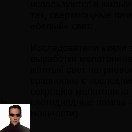
используются в жилых
так, сверхмощные лам
«белый» свет.
Исследователи взяли 
выработки мелатонин
жёлтый свет натриевы
сравнению с последни
секрецию мелатонина в
светодиодные лампы —
Neo
мощности).