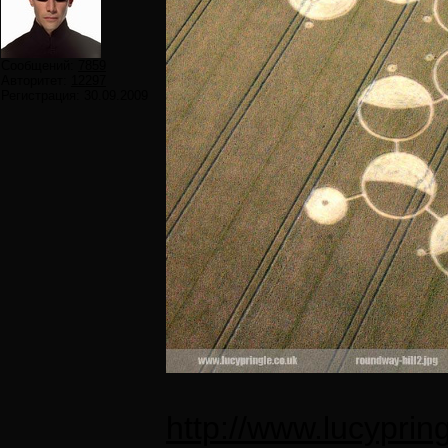
Сообщений:
7859
Авторитет:
12297
Регистрация:
30.09.2009
http://www.lucyprin