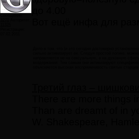
до 4.00
Сообщений:
Вот ещё инфа для ра
3270
Авторитет:
11325
Регистрация:
07.02.2011
Дело в том, что (и это сегодня достоверно установле
сильно активизирует ее. Следуя простой логике, можн
направляется не на сексуальную, а на духовную сферу
воздержания. Тем самым они активизируют специфиче
объясняется высокая восприимчивость святых старцев
Третий глаз – шишков
There are more things i
Than are dreamt of in y
W. Shakespeare, Hamle