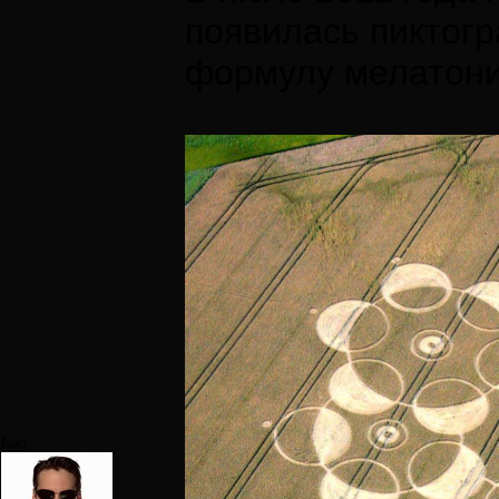
появилась пиктог
формулу мелатони
Neo