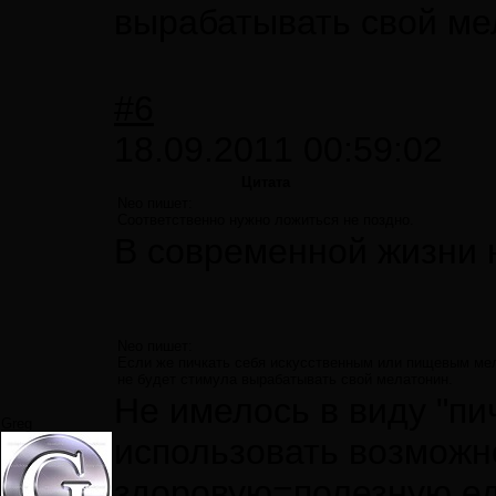
вырабатывать свой ме
#6
18.09.2011 00:59:02
Цитата
Neo пишет:
Соответственно нужно ложиться не поздно.
В современной жизни н
Neo пишет:
Если же пичкать себя искусственным или пищевым мела
не будет стимула вырабатывать свой мелатонин.
Не имелось в виду "пи
Greg
использовать возможн
здоровую=полезную еду