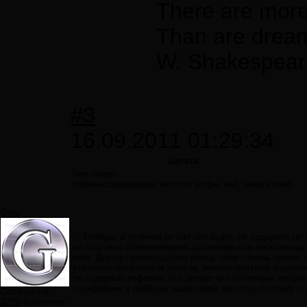
There are more 
Than are dreamt
W. Shakespear
#3
16.09.2011 01:29:34
Цитата
Neo пишет:
кофеинсодержащие напитки (кофе, чай, энергетики),
Greg
... Ройбуш, в отличие от чая или кофе, не содержит ни
не опасаясь обезвоживания организма или бессонницы
мам. Другое преимущество перед чаем - очень низкое с
усвоению организмом железа, именно поэтому береме
не содержит кофеина, что делает его полезным людя
содержание в ройбуше щавелевой кислоты, поэтому ег
Сообщений:
3270
Авторитет: