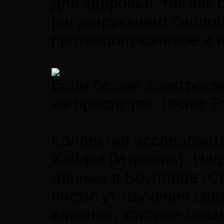
для здоровья, так как
регулирующего биолог
противоопухолевое и 
Если белый электросв
не просто так. (Фото Tom
Коллектив исследоват
Хайфы (Израиль), Нац
данных в Боулдере (С
институт изучения све
влияние, которое ока