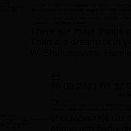
11325
...Точная история возникновения чая Ройбуш неизвестн
Регистрация:
великодушные боги подарили людям чай Ройбуш как ист
07.02.2011
...Этот кустарник произрастает только в Африке, в Цеса
относится к семейству бобовых...
There are more things i
Than are dreamt of in y
W. Shakespeare, Hamle
#4
16.09.2011 05:32:
Цитат
Greg пишет:
Помогать себе надо хотя бы употребляя про
горчица, миндаль, семечки подсолнуха, ка
о! семечки=)) как 
Anchutka
Сообщений:
152
Авторитет:
111
Регистрация:
Киеве все бабы, к
21.09.2010