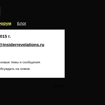
орум
Блог
15 г.
insiderrevelations.ru
ь новые темы и сообщения.
обсуждать на новом.
Закрыть