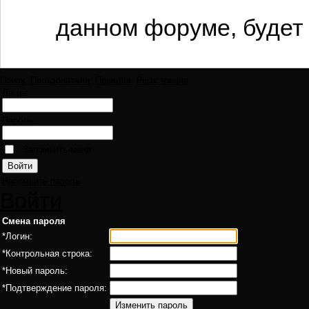
данном форуме, будет 
Поиск
Пользователи
Правила
Регистрация
Логин:
Пароль:
Запомнить меня
Напомнить пароль
Войти
Смена пароля
*
Логин:
*
Контрольная строка:
*
Новый пароль:
*
Подтверждение пароля: