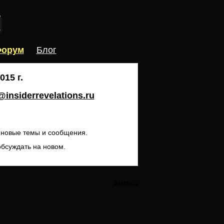
орум
Блог
15 г.
insiderrevelations.ru
ь новые темы и сообщения.
обсуждать на новом.
Закрыть