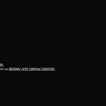
я.
форму для смены пароля.
йте на