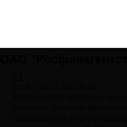
ОАО "Росфинагентст
#1
05.02.2013 13:28:35
Интересная ситуация полу
сиротах, списках магнитск
совершенно втихую провод