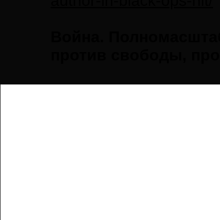
author-in-black-ops-hit/
Война. Полномасштаб
против свободы, про