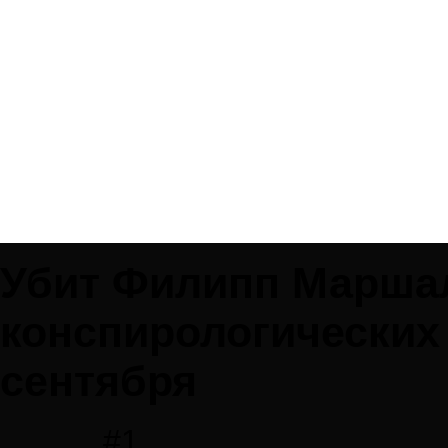
Убит Филипп Маршал (
конспирологических 
сентября
#1