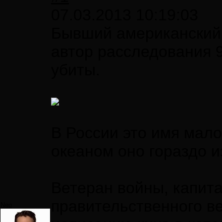
07.03.2013 10:19:03
Бывший американский 
автор расследования 
убиты.
В России это имя мало
океаном оно гораздо и
Ветеран войны, капит
правительственного в
Neo