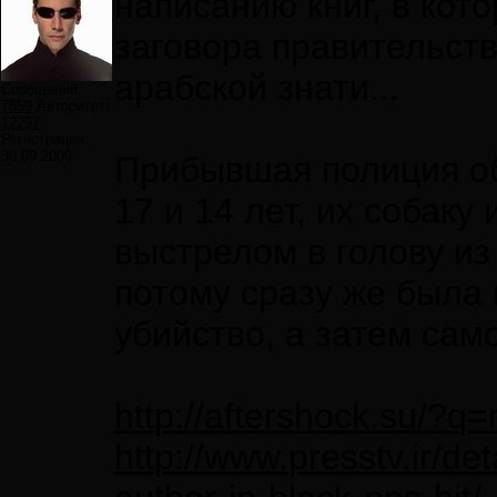
написанию книг, в кот
заговора правительств
арабской знати...
Сообщений:
7859
Авторитет:
12297
Регистрация:
30.09.2009
Прибывшая полиция о
17 и 14 лет, их собак
выстрелом в голову из 
потому сразу же была 
убийство, а затем сам
http://aftershock.su/?q
http://www.presstv.ir/de