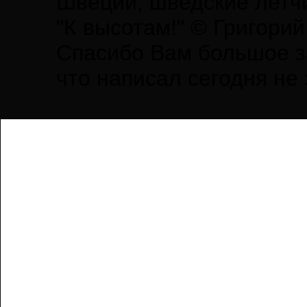
Швеции, шведские летчи
"К высотам!" © Григори
Спасибо Вам большое за
что написал сегодня не