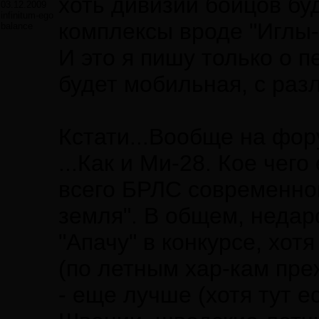
хоть дивизии бойцов бу
03.12.2009
infinitum-ego
комплексы вроде "Иглы-С"
balance
И это я пишу только о п
будет мобильная, с ра
Кстати...Вообще на фор
...Как и Ми-28. Кое чег
всего БРЛС современной
земля". В общем, недар
"Апачу" в конкурсе, хо
(по летным хар-кам прежд
- еще лучше (хотя тут е