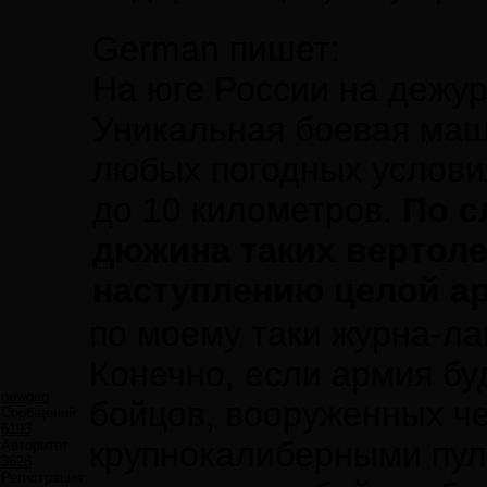
German пишет:
На юге России на дежур
Уникальная боевая маш
любых погодных услови
до 10 километров.
По с
дюжина таких вертоле
наступлению целой а
по моему таки журна-л
Конечно, если армия бу
newgen
бойцов, вооруженных че
Сообщений:
6193
крупнокалиберными пулем
Авторитет:
3628
Регистрация: