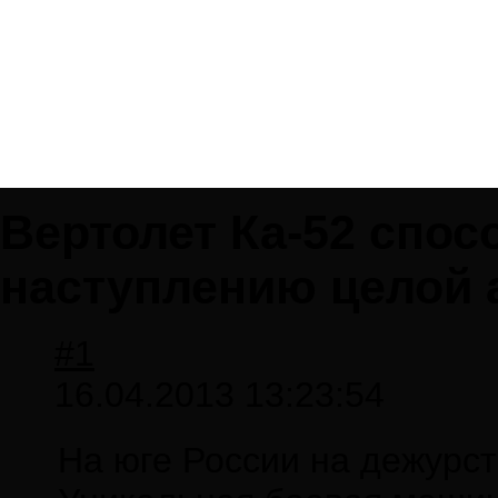
Вертолет Ка-52 спос
наступлению целой 
#1
16.04.2013 13:23:54
На юге России на дежурст