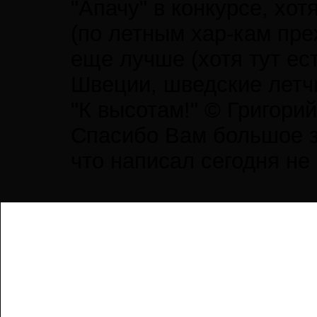
"Апачу" в конкурсе, хо
(по летным хар-кам прежд
еще лучше (хотя тут ест
Швеции, шведские летчи
"К высотам!" © Григори
Спасибо Вам большое за
что написал сегодня не