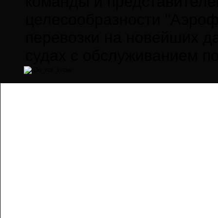
команды и представителей
целесообразности "Аэроф
перевозки на новейших 
судах с обслуживанием по
o_not_know: