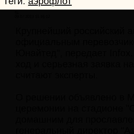
Теги:
аэрофлот
#1
09.07.2013 11:16:12
Крупнейший российский а
официальным перевозчик
Юнайтед", передает Infox
ход и серьезная заявка н
считают эксперты.
О решении объявлено в М
церемонии на стадионе "
домашним для прославлен
генеральный директор "А