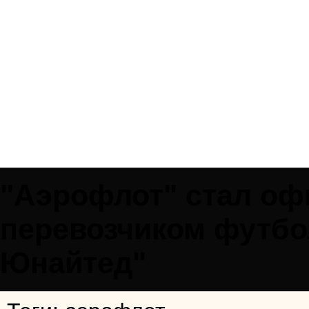
"Аэрофлот" стал о
перевозчиком футбо
Юнайтед"