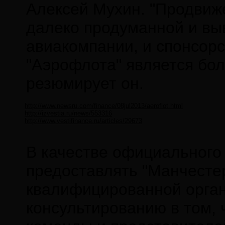
Алексей Мухин. "Продвиже
далеко продуманной и вы
авиакомпании, и спонсор
"Аэрофлота" является бол
резюмирует он.
http://www.newsru.com/finance/08jul2013/aeroflot.html
http://izvestia.ru/news/553316
http://www.vestifinance.ru/articles/29673
В качестве официального
предоставлять "Манчесте
квалифицированной орган
консультированию в том, 