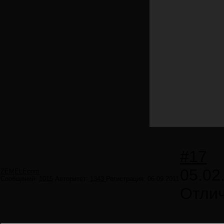
#17
05.02
ZEMELEcom
Сообщений:
1015
Авторитет:
1343
Регистрация:
06.09.2011
Отлич