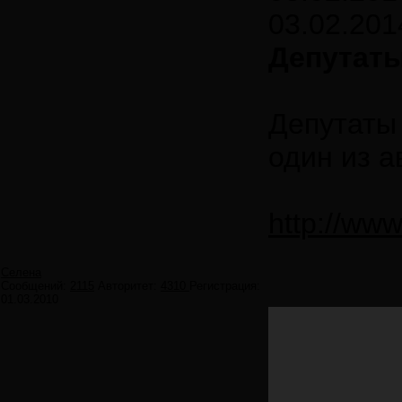
03.02.201
Депутаты
Депутаты 
один из а
http://ww
Селена
Сообщений:
2115
Авторитет:
4310
Регистрация:
01.03.2010