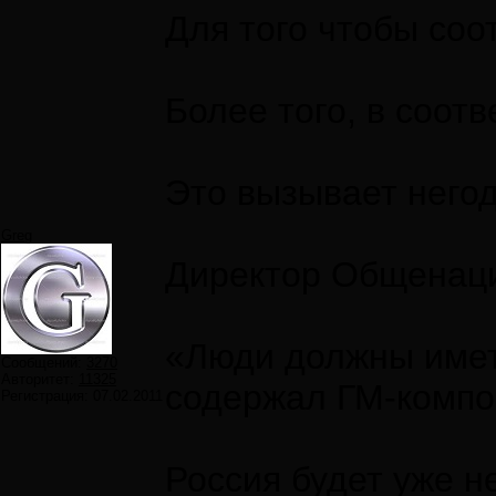
Для того чтобы соо
Более того, в соот
Это вызывает негод
Greg
Директор Общенаци
«Люди должны имет
Сообщений:
3270
Авторитет:
11325
содержал ГМ-компон
Регистрация:
07.02.2011
Россия будет уже н