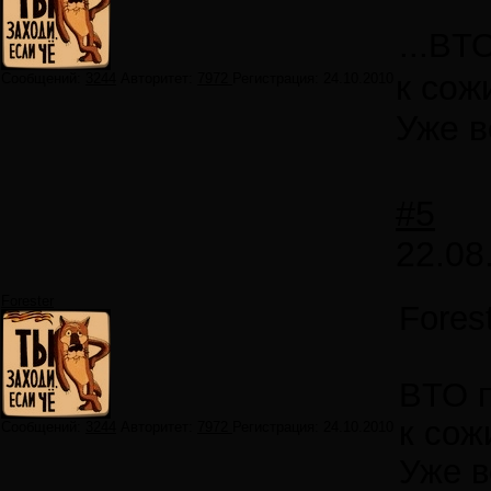
...BT
к сож
Сообщений:
3244
Авторитет:
7972
Регистрация:
24.10.2010
Уже в
#5
22.08
Forester
Fores
BTO 
к сож
Сообщений:
3244
Авторитет:
7972
Регистрация:
24.10.2010
Уже в