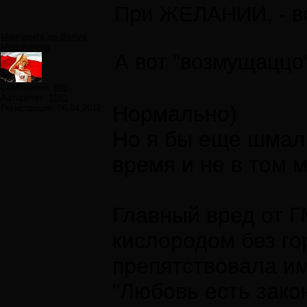
При ЖЕЛАНИИ, - вс
Маргарита де Валуа
Меровингер
А вот "возмущаццо"
Сообщений:
889
Авторитет:
1081
Нормально)
Регистрация:
06.04.2012
Но я бы еще шмаль
время и не в том 
Главный вред от Г
кислородом без го
препятствовала и
"Любовь есть зако