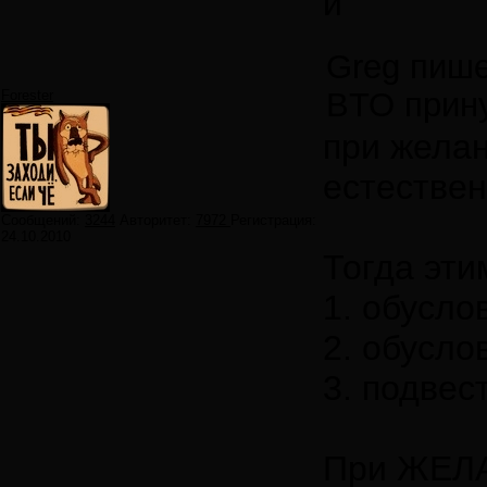
и
Greg пише
BTO прин
Forester
при желан
естестве
Сообщений:
3244
Авторитет:
7972
Регистрация:
24.10.2010
Тогда эти
1. обусло
2. обусло
3. подвес
При ЖЕЛА