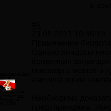
а воо
#6
23.08.2013 10:46:13
Применение биологич
Однако пиндосы нео
Конвенция запрещала
микроорганизмов и я
Маргарита де Валуа
американским кампан
Меровингер
Сообщений:
889
Необходимо доказать
Авторитет:
1081
Регистрация:
06.04.2012
предупреждаем. Увер