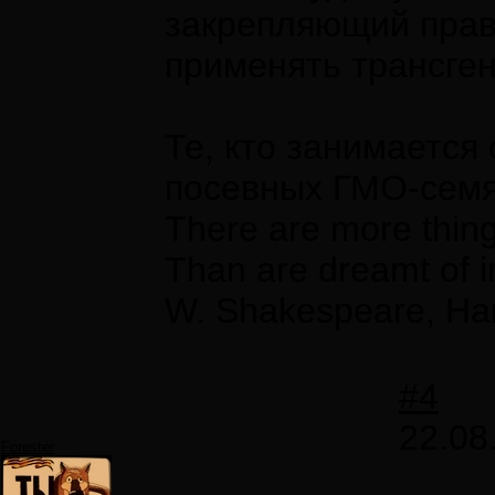
закрепляющий право
применять трансген
Те, кто занимается
посевных ГМО-семян
There are more thing
Than are dreamt of i
W. Shakespeare, Ha
#4
22.08
Forester