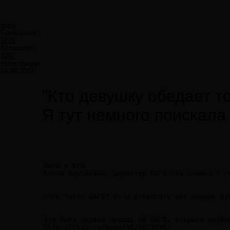
poick
Сообщений:
1275
Авторитет:
3297
Регистрация:
04.09.2012
"Кто девушку обедает то
Я тут немного поискала
ОАГБ и КГБ

Алена Шаройкина, директор ОАГБ (на снимке с г
«Что такое ОАГБ? Если отбросить две первые бу
Это была первая правда об ОАГБ, открыто опубл