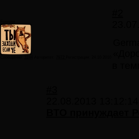
#2
23.07
Forester
Germa
«Доро
Сообщений:
3244
Авторитет:
7972
Регистрация:
24.10.2010
в тем
#3
22.08.2013 13:12:14
BTO принуждает Р