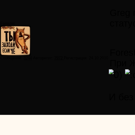
Greg 
стату
Forester
Fores
Сообщений:
3244
Авторитет:
7972
Регистрация:
24.10.2010
При Ж
И без