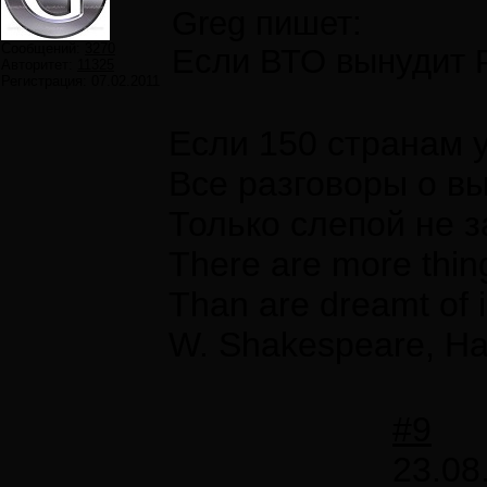
Greg пишет:
Сообщений:
3270
Если ВТО вынудит Р
Авторитет:
11325
Регистрация:
07.02.2011
Если 150 странам 
Все разговоры о в
Только слепой не 
There are more thing
Than are dreamt of i
W. Shakespeare, Ha
#9
23.08