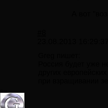
А вот "во
#8
23.08.2013 16:29:3
Greg пишет:
Россия будет уже н
других европейских
при взращивании зе
Greg