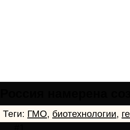
Россия намерена со
Теги:
ГМО
,
биотехнологии
,
г
#1