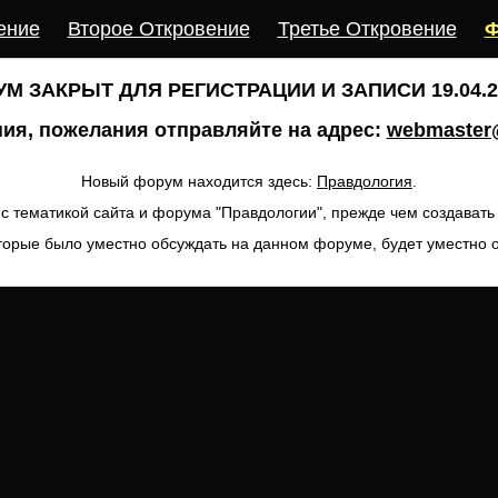
ение
Второе Откровение
Третье Откровение
Ф
М ЗАКРЫТ ДЛЯ РЕГИСТРАЦИИ И ЗАПИСИ 19.04.20
ия, пожелания отправляйте на адрес:
webmaster@
Новый форум находится здесь:
Правдология
.
с тематикой сайта и форума "Правдологии", прежде чем создават
торые было уместно обсуждать на данном форуме, будет уместно 