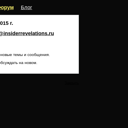
орум
Блог
15 г.
insiderrevelations.ru
ь новые темы и сообщения.
обсуждать на новом.
Закрыть