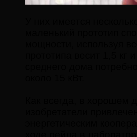
У них имеется нескольк
маленький прототип спо
мощности, используя вс
прототипа весит 1,5 кг 
среднего дома потребно
около 15 кВт.
Как всегда, в хорошем 
изобретатели привлечен
энергетическим коопера
ходе рейда в лаборато