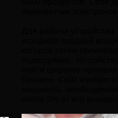
5000 процентов. Своё д
перехватчик электронов
Для работы устройства
исходной входной мощно
которая затем произво
подводимую. Устройство
найти широкое применен
бизнесе. Сайт изобрета
мощность, необходимая 
около 2% от его выходн
человек