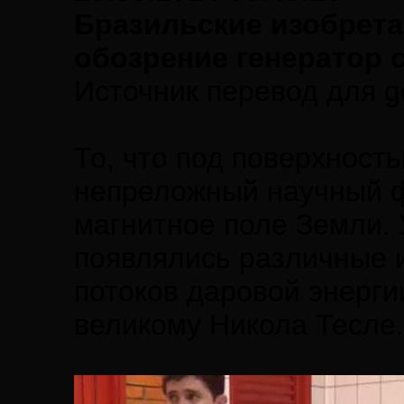
Бразильские изобрета
обозрение генератор 
Источник перевод для ge
То, что под поверхност
непреложный научный ф
магнитное поле Земли. 
появлялись различные и
потоков даровой энергии
великому Никола Тесле.