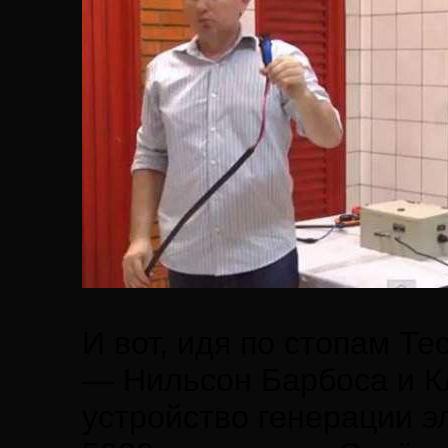
И вот, идя по стопам Т
— Нильсон Барбоса и К
устройство генерации 