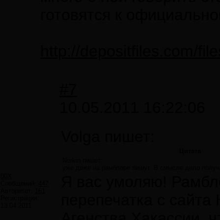
готовятся к официально
http://depositfiles.com/fi
#7
10.05.2011 16:22:06
Volga пишет:
Цитата
Norkin пишет:
уже даже на рамблере пишут. В смысле дело получа
00X
Я вас умоляю! Рамбле
Сообщений:
447
Авторитет:
161
перепечатка с сайта
Регистрация:
13.04.2011
Агенства Хакассии, ч