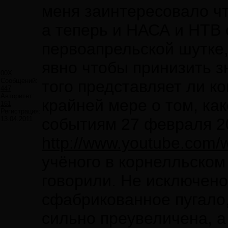
меня заинтересовало чт
а теперь и НАСА и НТВ о
первоапрельской шутке,
явно чтобы принизить з
00X
Сообщений:
того представляет ли ко
447
Авторитет:
крайней мере о том, ка
161
Регистрация:
13.04.2011
событиям 27 февраля 20
http://www.youtube.co
учёного в корнелльском
говорили. Не исключено
сфабрикованное пугало,
сильно преувеличена, а