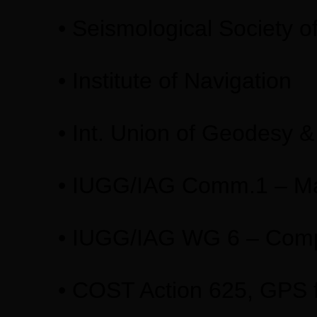
• Seismological Society o
• Institute of Navigation
• Int. Union of Geodesy 
• IUGG/IAG Comm.1 – Mat
• IUGG/IAG WG 6 – Compa
• COST Action 625, GPS f