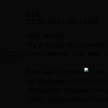
#18
12.05.2011 22:15:58
00X пишет:
Ну и тогда встречный 
Volga
отторжение ,как мне 
Сообщений:
1996
Авторитет:
3882
Регистрация:
09.02.2010
Вам не чудится
Не 
на форуме начинается,
перешкал параноичес
тянет уравновесить п