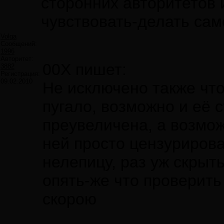
сторонних авторитетов 
чувствовать-делать сам
Volga
Сообщений:
1996
Авторитет:
00X пишет:
3882
Регистрация:
09.02.2010
Не исключено также чт
пугало, возможно и её 
преувеличена, а возмо
ней просто цензурирова
нелепицу, раз уж скрыт
опять-же что проверить
скорою