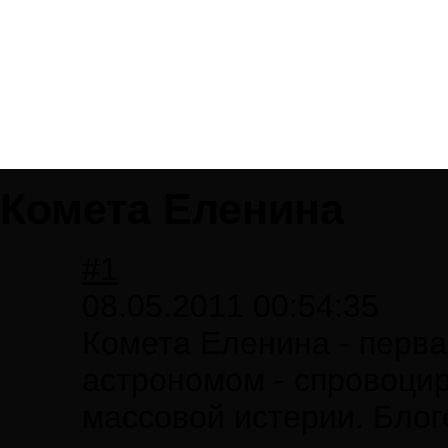
Комета Еленина
#1
08.05.2011 00:54:35
Комета Еленина - перва
астрономом - спровоци
массовой истерии. Бло