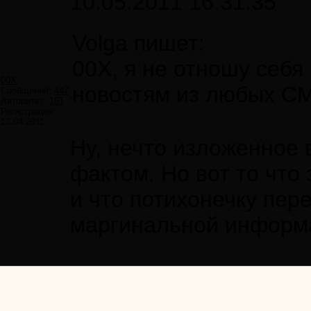
10.05.2011 16:31:35
Volga пишет:
00X, я не отношу себя
00X
новостям из любых С
Сообщений:
447
Авторитет:
161
Регистрация:
13.04.2011
Ну, нечто изложенное 
фактом. Но вот то что 
и что потихонечку пер
маргинальной информа