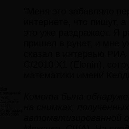
"Меня это забавляло пе
интернете, что пишут, 
это уже раздражает. Я р
пришел в рунет, и мне у
сказал в интервью РИА
C/2010 X1 (Elenin), сот
математики имени Кел
Neo
Сообщений:
Комета была обнаружен
7859
Авторитет:
на снимках, полученны
12297
Регистрация:
30.09.2009
автоматизированной о
Мексико, США). На сле