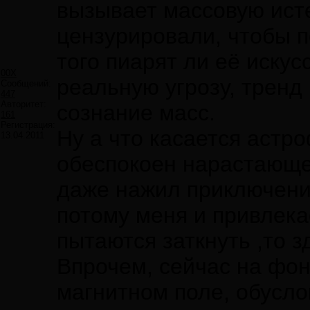
вызывает массовую исте
цензурировали, чтобы п
того пиарят ли её иску
00X
реальную угрозу, тренд 
Сообщений:
447
Авторитет:
сознание масс.
161
Регистрация:
Ну а что касается астр
13.04.2011
обеспокоен нарастающей
даже нажил приключений
потому меня и привлека
пытаются заткнуть ,то з
Впрочем, сейчас на фон
магнитном поле, обусл