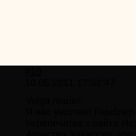
#10
10.05.2011 17:32:47
Volga пишет:
Я вас умоляю! Рамблер 
перепечатка с сайта Н
Агенства Хакассии, что 