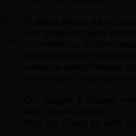
Norkin
Я имел ввиду, не то, чт
Сообщений:
157
что даже на таких попу
Авторитет:
7
Регистрация:
27.10.2009
эту новость. Кстати, з
пообъективнее Яндекса 
новости оперативнее по
некоторые запрещенны
Ох, радует в общем, чт
всю фигню скоро)
May the Force be with Yo