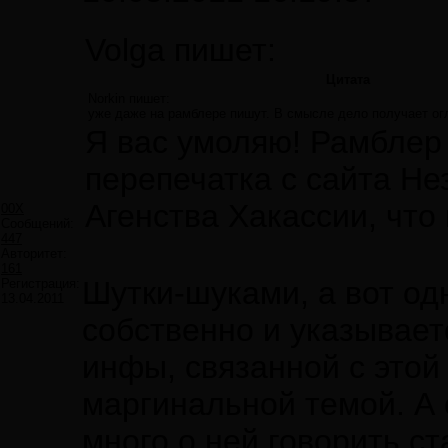
Volga пишет:
Цитата
Norkin пишет:
уже даже на рамблере пишут. В смысле дело получает огл
Я вас умоляю! Рамблер 
перепечатка с сайта Н
Агенства Хакассии, что 
00X
Сообщений:
447
Авторитет:
161
Шутки-шуками, а вот од
Регистрация:
13.04.2011
собственно и указывает
инфы, связанной с этой
маргинальной темой. А 
много о ней говорить с