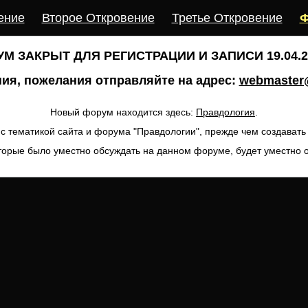
ение
Второе Откровение
Третье Откровение
Ф
М ЗАКРЫТ ДЛЯ РЕГИСТРАЦИИ И ЗАПИСИ 19.04.20
ия, пожелания отправляйте на адрес:
webmaster@
Новый форум находится здесь:
Правдология
.
с тематикой сайта и форума "Правдологии", прежде чем создават
торые было уместно обсуждать на данном форуме, будет уместно 