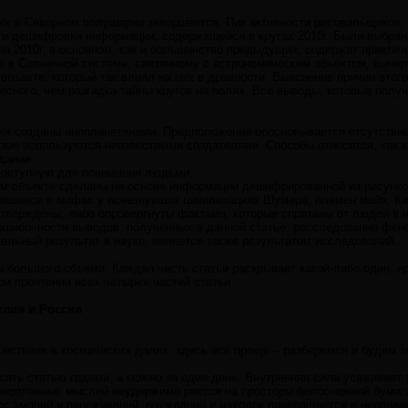
ях в Северном полушарии завершается. Пик активности рисовальщиков, к
ги дешифровки информации, содержащейся в кругах 2010г. Были выбран
а 2010г, в основном, как и большинство предыдущих, содержат практич
 в Солнечной системе, связанному с астрономическим объектом, вычерк
объекте, который так влиял на них в древности. Выяснение причин этог
есного, чем разгадка тайны кругов на полях. Все выводы, которые пол
ях созданы инопланетянами. Предположение обосновывается отсутствие
рые используются неизвестными создателями. Способы относятся, как к 
дание.
доступную для понимания людьми.
м объекте сделаны на основе информации дешифрированной из рисунко
ившиеся в мифах у исчезнувших цивилизациях Шумера, племен майя, Ки
дтверждены, либо опровергнуты фактами, которые спрятаны от людей в
ошибочности выводов, полученных в данной статье, расследование фено
ательный результат в науке, является также результатом исследований.
-за большого объема. Каждая часть статьи раскрывает какой-либо один, 
и прочтении всех четырех частей статьи.
глии и России
шествиях в космических далях, здесь все проще – разберемся и будем зн
сать статью годами, а можно за один день. Внутренняя сила усаживает 
накопленных мыслей неудержимо рвется на просторы белоснежной бумаги
сс эмоций и переживаний, блужданий и находок превращается в неподви