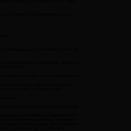
ления, сказать, что человек не есть царь
огатых аборигенов. Информация о нашем
ниям?
й гуманоидных рас Солнечной системы из-
собы представления информации, начиная от
ия населения.
ных землян в которую не верит большинство
т всех остальных землян, привычками к
отливостью ума, не ограниченного
ком языке.
 можно выделить ту проблему, которую нам
 подтвержденную фактами, и невозможность
апрета межправительственных соглашений
ия людей узорами в кругах. Все непонятное
юди – прилипать, как к сладкому, к