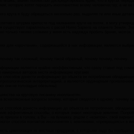
 блажь, значит полностью дискредитировать идею, что в кругах переда
ем, которую хотят передать инопланетяне всему человечеству, а не ее
о круга я буду обращаться несколько раз, выделяя те или иные детали
летнего штурма крепости под названием круги на полях, я могу утвержд
я существует параллельно с расой Homo Sapiens на планете Земля. Зна
 но только такими словами у меня есть надежда пробить броню, мозгов
олях для «прочтения», содержащейся в них информации, является выбра
почему так сложный, почему такой образный, почему почему, почему…
формации является крайне неэффективным, что сразу ставит под сомнен
 намеренье авторов нести информацию кругами.
х способов донести информацию до обьекта ее потребления обладающи
нтропологической интерпретацией, и являются ординарным проявлением 
ко они не голозадые обезьяны)
шинства на круговую писанину инопланетян.
а всевозможные вопросы почему, которые сводятся к одному: почему та
ых способов донести информацию до объекта ее потребления, обладаю
акие эффективные способы, о которых знают некоторые земляне. Попроб
не пришли в голову, а Вы – на бумажку, рядом с «компом», свой вариант
ого» способа контактов инопланетян с землянами, «превращаясь» в ино
 есть цивилизация из местных придурков, с которыми надо бы пообщатьс