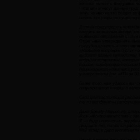
хочется вместе с бездушной ло
читатели отнесут данный труд:
тему, но многие кто следит за
понять эти узоры не существуе
Должен предупредить читателя,
следить за мыслью автора, кот
основного направления статьи 
Отдельные утверждения и выво
предубежденность к восприяти
«Наиболее популярный слух - 
вызовет разные катаклизмы. 
ведущие астрономы, которых 
Есипов, заведующий отделом 
Национального комитета росс
университета (см. «КП» за 30.
Более того, нам удалось выяс
популяризатор теории о пале
Свой фантастический рассказ о
то ли его фанаты раскручива
Даже Дэвиду Моррисону, стар
космического агентства с зая
Я не буду опровергать подобны
двадцати лет, пытаются рассказ
Мой вклад в дело инопланетян о
Пишут о кругах десятки тысяч 