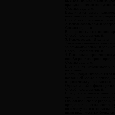
вызывать паники, выйти на уро
природы, а только ее рядовой 
Сказано, сделано.
Вышли на контакты с правитель
появлении на Земле запрещена
Способ неэффективный с точки
2. Использовать самый распро
Сказано сделано.
В интернете гуляют, всякие ва
Способ неэффективный.
3. Использовать ТВ каналы.
Запрещено межпланетным согл
за возможной паники и религи
Способ неэффективный.
4. Попытаться через интернет
инсайдеров и завершая предст
Сказано сделано.
В сети гуляет информация от 
населения.
В сети бродит информация от 
постоянной борьбе с природным
стереотипами установленных о
Однако, и этой информации не
Способ неэффективный.
В результате ознакомления с 
предстояло решить в поисках 
Глобальное неверие рядовых гр
предоставить факты нашего пр
на огласку нашего появления.
притягивает местных болванов,