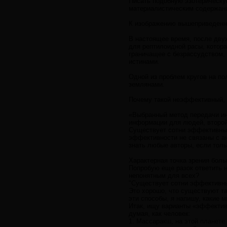
Писать подобную эзотерическую
материалистическим содержани
К изображению вышеприведенног
В настоящее время, после двух
для рептилоидной расы, котора
граничащее с безрассудством,
истинами.
Одной из проблем кругов на п
землянами.
Почему такой неэффективный, 
«Выбранный метод передачи ин
информации для людей, второй
Существует сотни эффективны
эффективности не связаны с а
знать любые авторы, если толь
Характерная точка зрения боль
Попробую еще разок ответить н
непонятным для всех?
"Существует сотни эффективн
Это хорошо, что существуют т
эти способы, я напишу, какие м
Итак, ищу варианты «эффективн
думая, как человек:
1. Массаракш, на этой планете