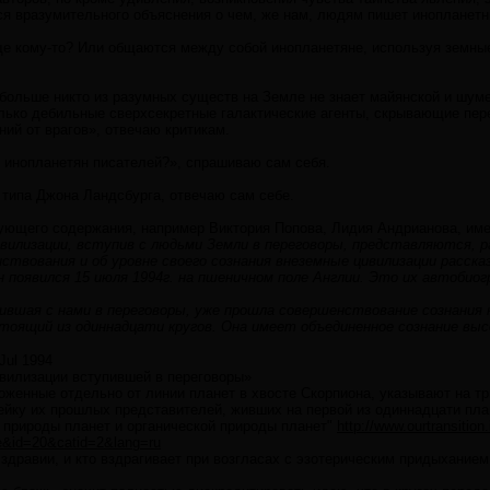
ся вразумительного объяснения о чем, же нам, людям пишет инопланетн
еще кому-то? Или общаются между собой инопланетяне, используя земны
 больше никто из разумных существ на Земле не знает майянской и шум
лько дебильные сверхсекретные галактические агенты, скрывающие пере
ий от врагов», отвечаю критикам.
е инопланетян писателей?», спрашиваю сам себя.
, типа Джона Ландсбурга, отвечаю сам себе.
ующего содержания, например Виктория Попова, Лидия Андрианова, им
вилизации, вступив с людьми Земли в переговоры, представляются, 
ствования и об уровне своего сознания внеземные цивилизации расска
н появился 15 июля 1994г. на пшеничном поле Англии. Это их автобиог
ившая с нами в переговоры, уже прошла совершенствование сознания 
тоящий из одиннадцати кругов. Она имеет объединенное сознание выс
 Jul 1994
вилизации вступившей в переговоры»
оженные отдельно от линии планет в хвосте Скорпиона, указывают на т
йку их прошлых представителей, живших на первой из одиннадцати план
й природы планет и органической природы планет"
http://www.ourtransition
e&id=20&catid=2&lang=ru
здравии, и кто вздрагивает при возгласах с эзотерическим придыханием -