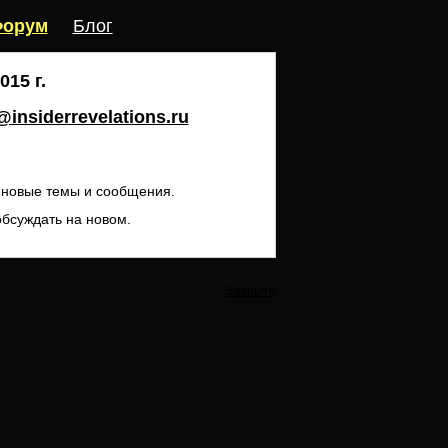
орум
Блог
15 г.
insiderrevelations.ru
ь новые темы и сообщения.
обсуждать на новом.
Закрыть