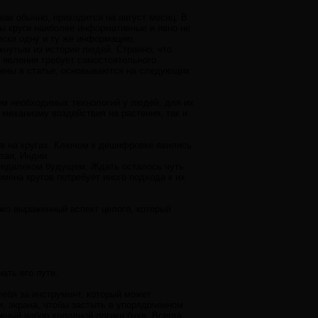
ак обычно, приходится на август месяц. В
ы круги наиболее информативные и явно не
ески одну и ту же информацию,
нутым из истории людей. Странно, что
о явления требует самостоятельного
учены в статье, основываются на следующих
м необходимых технологий у людей, для их
механизму воздействия на растения, так и
в на кругах. Ключом к дешифровке явились
тая, Индии.
 недалеком будущем. Ждать осталось чуть
мена кругов потребует иного подхода к их
ярко выраженный аспект целого, который
ать его пути.
тебя за инструмент, который может
, экрана, чтобы застыть в упорядоченном
жный набор холодной логики букв. Всегда