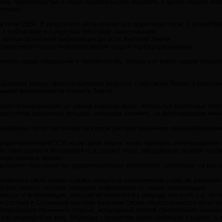
вень правительства и через правительство объявить о целях нашего появ
элемент.
ством США. В результате, есть контакты с правительством, с кучкой б
 к публикации в средствах массовой коммуникации.
 зрения донесения информации до всех жителей Земли.
страненный способ информирования людей через радиоканалы.
рианты наших обращений к человечеству, только кто верит нашим посла
ашением между правительствами ведущих стран мира Земли и коалицие
озными волнениями на планете Земля.
 донести информацию до самых широких масс, используя различные спо
авителями различных фондов, имеющих влияние, на формирование мнен
инсайдера, представленная на самом распространенном языке образован
представителей ФПСМ на русском языке, языке граждан, отличающихся о
и невзгодами и лишениями и, в связи с этим, обладающих особой извор
бщественных правил.
 доверяет большинство здравомыслящих аборигенов, говорящих на русс
основными свойствами психики людей на современном этапе их развития
эффективного способа передачи информации от нашей цивилизации.
аждан в информацию, которая не относится к разряду научной, т.е. не
исутствия в Солнечной системе широким слоям общественности из-за з
 Попробовали применить старый, испытанный способ привлечения вниман
 как медведей на мед. Медведи – существа очень любящие сладкое, а л