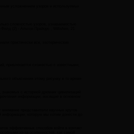
пенным усложнением узоров и используемых
олько сложностью узоров, узнаваемостью
лд (2) - Альтон Прайорс , Wiltshire, 21
знали практически все, эзотерические
ий, привлекается схожестью с известными,
тельного объяснения этому рисунку в то время
, знакомых с историей древних цивилизаций
прочтения информации, носящие в основном
т внимание представители научных кругов
ой информации, которую мы хотим донести до
антов эффективных способов войти в контакт
пособными из-за особенностей, как самой