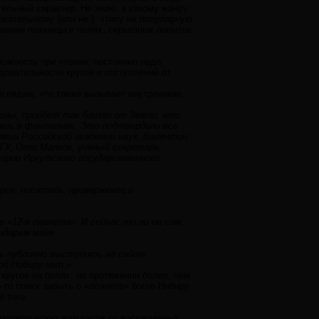
тельный характер. Не знаю, к какому жанру
екательному (или не ), чтиву на популярную
рошения пшеницы в полях, серьезных попыток
ложность при чтении: постоянно надо
довательности кругов и отступлений от
зглядам, что также вызывает внутреннюю
роны, пройдет так близко от Земли, что
ишь в фантазиях. Это подтвердили все
мии Российской академии наук, Валентин
У, Олег Малков, ученый секретарь
тории Иркутского государственного
рик, писатель, приверженец и
 «12-я планета». И сейчас то ли он сам,
ндарем майя
ь публично выступить на сайте
ой Нибиру нет.»
кругов на полях, на протяжении более, чем
-то помог забыть о «планете» богов Нибиру.
е того.
 эзотерических возгласов от восхищенных