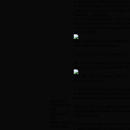
загадочным и непонятным явле
5. Использовать круги на пол
символов из древней истории 
Сказано – сделано.
Способ эффективный, круги пр
План осуществлялся в три эта
известных форм и загадкой их в
августа 2005
Круг поразил многих, внимание
толкования наблюдались
Никаких попыток «правильного
Из этой же серии кругов, спец
широко распространенными на 
Milk Hill - Alton Barnes, Wilts
не было сделано.
Второй этап. Наполнение круго
и имеющих мозги, свободные о
мистический, эзотерико-религи
jazzyjazz
Сообщений:
Третий этап. Смешанное предст
140
земной цивилизации. Некоторы
Авторитет:
человечества.
620
Регистрация:
Вернувшись, из тела инопланет
06.05.2011
с цивилизацией находящейся на