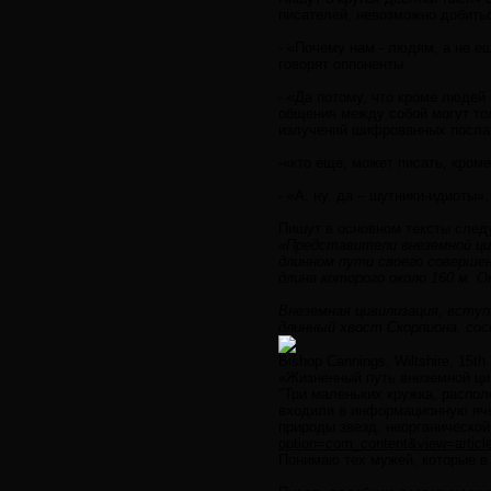
писателей, невозможно добить
- «Почему нам - людям, а не 
говорят оппоненты.
- «Да потому, что кроме людей
общения между собой могут то
излучений шифрованных послан
-«кто еще, может писать, кром
- «А, ну, да – шутники-идиоты»
Пишут в основном тексты след
«Представители внеземной ци
длинном пути своего совершен
длина которого около 160 м. О
Внеземная цивилизация, вступ
длинный хвост Скорпиона, сос
Bishop Cannings, Wiltshire, 15th
«Жизненный путь внеземной ци
"Три маленьких кружка, распол
входили в информационную яче
природы звезд, неорганическо
option=com_content&view=articl
Понимаю тех мужей, которые в 