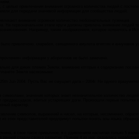
ниям.
ях, с целью привлечения внимания огромного количества людей с посте
Земли для передачи значимой информации для сообщества людей.
ивлекают внимание огромное количество любознательных туземцев.
па. На первоначальном этапе круги должны привлечь внимание людей т
озникновения. Например, таким изображением, которое появилось в Ист-Фи
 было привлечено, скарабея, священного амулета египтян и аннунаков у
 прочтения» информации у аборигенов не было замечено.
иально для диких племен Земли, внимание которых к содержанию послан
планете Земля насекомыми:
hire 25th Jun 2004. Пусть Вас не смущает дата – 2004г. Ни одного вразуми
в символами, значение которых знает незначительное количество людей
т предрассудков, вбитых устаревших догм. Произошли первые попытки 
озный характер.
авление символов, выражений и чисел, на которые, несомненно, обратя
е из этих представителей предпримут попытки понять азы языка образн
янина, в свое такое привычное, я с удивлением насчитал только 5 вари
 ранней стадии своего развития. Причем 4 из них, оказались неработос