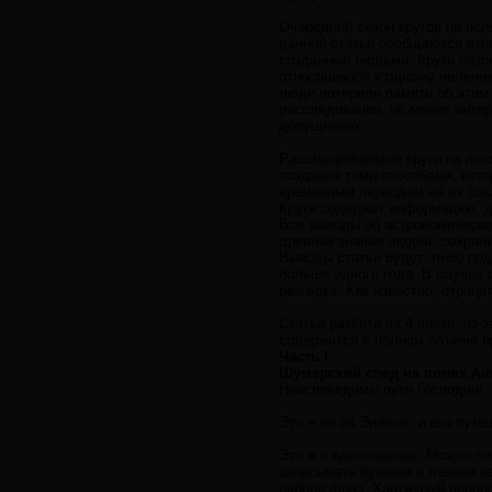
Очередной сезон кругов на пол
данной статье обобщаются ито
созданные людьми. Круги сезон
относящеюся к одному явлению
люди потеряли память об этом 
расследования, не менее интер
допущениях:
Рассматриваемые круги на пол
создания теми способами, кото
временным периодам на их соз
Круги содержат информацию, 
Все выводы об астрономическо
древние знания людей, сохран
Выводы статьи будут, либо по
больше одного года. В случае 
разгадке. Как известно, отриц
Статья разбита на 4 части, из
содержится в полном объеме пр
Часть I
Шумерский след на полях Ан
Неисповедимы пути Господни!
Это я не об Энлиле, и его путе
Это я о вдохновении. Можно пи
записывать буковки и лавина 
наборе фраз. Хаотичный проце