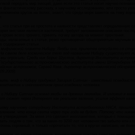
гикой передать мир эмоций, даже если это статья носит научно-познава
 к фантастическому рассказу, к научному исследованию, или просто увл
 феноменом кругов на полях, знают, что среди моря заметок на тему во
т.
 что статья при ее простоте и наивности представляет определенную с
орая местами является хаотичной, требует запоминания описания после
и кроме всего прочего, принять логику автора на момент прочтения.
ды, излагаемые в статье, резко противоречат общепринятым научным в
ю содержания статьи.
о мифической планете Нибиру. Якобы она, прилетев откуда-то со сто
На самом деле космическое тело под названием Нибиру существует л
мы опросили. Среди них Борис Шустов, директор Института астроно
Государственного астрономического института имени Штернберга МГ
ийских астрономов, Сергей Язев, директор астрономической обсерва
09.2009).
нить: миф о Нибиру придумал Захария Ситчин - известный псевдоисто
оконтактах и инопланетном происхождении человека.
 Нибиру Ситчин основал якобы на древних легендах. И изложил в книге
ют сюжет через Интернет как реальное явление, усилив эффект кале
шему научному сотруднику Института астробиологии НАСА, пришлос
влением, что конца света через три года не будет. Потому что никак
е утверждения. За меня это сделают инопланетяне, которые с помощью 
ать людям о том, что за каких-то 3200 лет человечество забыло или кто
чень скромный, я только «прочитал» то, что в кругах написано, не боле
авторов, но кроме удивления, возникновения чувства таинства явления,