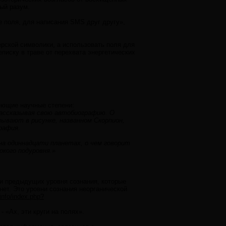
ый разум.
е поля, для написания SMS друг другу»,
ерской символики, а использовать поля для
писку в траве от перехвата энергетических
еющие научные степени:
рассказывая свою автобиографию. О
зывают в рисунке, названном Скорпион,
рафия.
на одиннадцати планетах, о чем говорит
окого подуровня.»
ри предыдущих уровня сознания, которые
ет. Это уровни сознания неорганической
.info/index.php?
 «Ах, эти круги на полях».