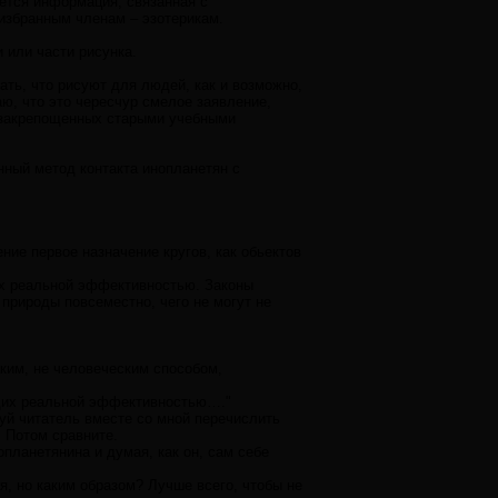
ется информация, связанная с
 избранным членам – эзотерикам.
 или части рисунка.
ать, что рисуют для людей, как и возможно,
ю, что это чересчур смелое заявление,
, закрепощенных старыми учебными
нный метод контакта инопланетян с
ие первое назначение кругов, как обьектов
х реальной эффективностью. Законы
природы повсеместно, чего не могут не
ким, не человеческим способом,
щих реальной эффективностью…."
уй читатель вместе со мной перечислить
. Потом сравните.
планетянина и думая, как он, сам себе
я, но каким образом? Лучше всего, чтобы не