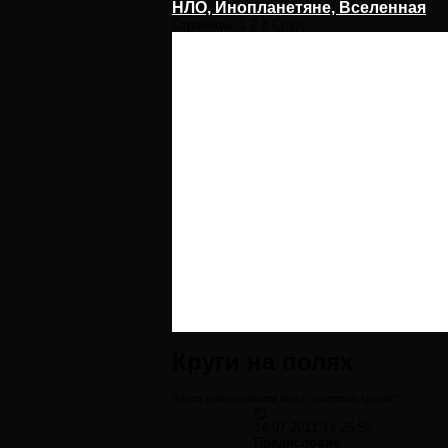
НЛО, Инопланетяне, Вселенная
Страницы:
1
2
3
След.
Круги на полях
Здесь выкладываем все о "полевых кругах"
#1
14.07.2011 14:26:56
Предисловие