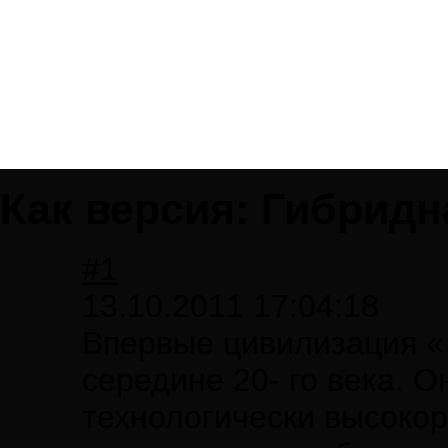
Как версия: Гибридн
#1
13.10.2011 17:04:18
Впервые цивилизация «
середине 20- го века. О
технологически высоко