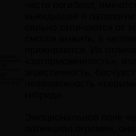
часто погибают, имеютс
выкидышей и патологии,
сильно отличаются от з
смогли выжить, в челов
приживаются. Их отлича
jazzyjazz
«заторможенность», из
Сообщений:
140
эгоистичность, бесчувс
Авторитет:
620
Регистрация:
невозможность «серыми
06.05.2011
гибрида.
Эмоциональное поле чел
потенциал огромен, оно