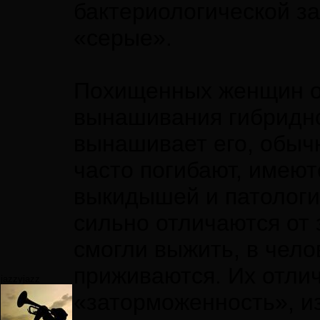
бактериологической за
«серые».
Похищенных женщин он
вынашивания гибридн
вынашивает его, обыч
часто погибают, имеют
выкидышей и патологии
сильно отличаются от 
смогли выжить, в чел
приживаются. Их отлич
jazzyjazz
«заторможенность», и