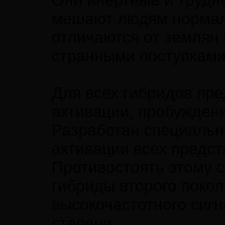
Они инертные и трудн
мешают людям нормаль
отличаются от землян 
странными поступками
Для всех гибридов пр
активации, пробужден
Разработан специальн
активации всех предст
Противостоять этому 
гибриды второго поко
высокочастотного сигн
степени.