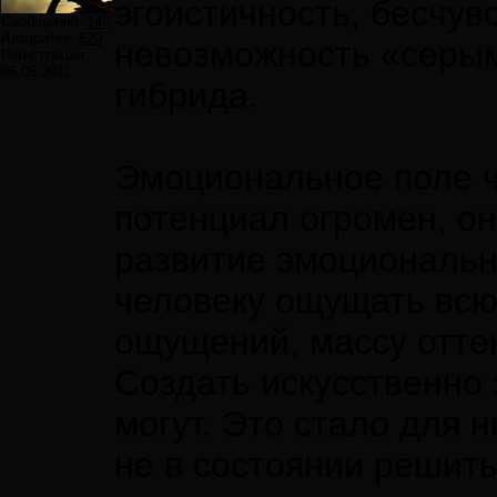
эгоистичность, бесчув
Сообщений:
140
Авторитет:
620
невозможность «серым
Регистрация:
06.05.2011
гибрида.
Эмоциональное поле ч
потенциал огромен, он
развитие эмоциональн
человеку ощущать всю 
ощущений, массу отте
Создать искусственно
могут. Это стало для 
не в состоянии решить,