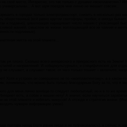
я на своё место. Интересно, это так только с душами «моепланетян»? 
 универсальны... А вот шум поездов мне лично не мешает совсем...
разрешить в городах только электротранспорт, снизить в несколько раз 
ть общественный (всё равно кругом светофоры, пробки, и иногда бывает 
 так и подавно), цивилизация наращивает число машин с ужасающей быс
снимой манией, смыслом их жизни, воплощающей все их чаяния и мечт
енности подлинные).
анетянам места на этой планете...
 так уж плохо. Сколько всего интересного и прекрасного есть на Земле!
 стилей и направлений. И «общекультурных», и специфических для отде
у не слушают, а слушают такое, от чего только тошнит – включите, напр
нет! Хотя и устроен он совершенно не по «моеплантентому», а в каком-т
им, понимаешь, что можно быть только благодарным Богу за то, что я за
ного для меня лично вообще-то следует любопытный, но и в то же время
Интернет есть, а собак и машин нету! А значит, если научиться зарабат
 на этой планете и избегать минусов! А отсюда и стратегия жизни. (Ин
находить нужную информацию умею).
ода полтора назад (хотя ранее нигде и не публиковалась), а сейчас я, к