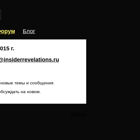
орум
Блог
15 г.
insiderrevelations.ru
ь новые темы и сообщения.
обсуждать на новом.
Закрыть