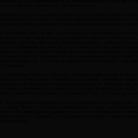
оциями (если и «разговаривают», то наверняка жалуются друг другу, ка
остью к эмпатии, слышать этот лай очень тяжело.
хорошая погода, как бы ни было красиво кругом и как бы ни было хорошо
какофонии (или быть может собачьей симфонии) абстрагироваться от неё
не удаётся никак. Душа теряет покой и начинаешь чувствовать, что что-
же часто любят своих хозяев, но они свободны и естественны, и моепла
оже иногда исходят дикие звуки, и они проявляют агрессию по отношению 
 отметить, что коты тоже не все одинаковые, и не все – рабы своей кар
аться за территорию ни с кем. Когда мы жили в селе и его гонял страшн
е боялся его ничуть – Снусик хорошо бегал и лазил по деревьям и в слу
ерхнюю ветку и оттуда взирал на него с олимпийским спокойствием. Св
азалось ещё больше, он вообще не обращал на них внимания – пока они
 по подвалам.
у, которая может объяснить разницу в поведении собак и котов. А именн
! Которые за грехи были «понижены в воплощении». Поэтому-то собаки
да же им свойственна часто бессмысленная агрессия. И поэтому они так 
 в виду выслуживаются не перед людьми, чтобы получить свою кость, 
учи в прошлой жизни людьми, они привыкли к тому, что чтобы сделать 
от. Хотя во многих отношениях они часто оказываются не глупее собак,
т вообще. Потому что научиться этому им было негде – они людьми не 
есут в себе первозданную душевную чистоту и естественность. И свобод
ые лучшие из них, возможно, в следующей жизни станут людьми (возмож
хорошие котики).