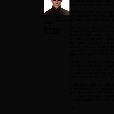
пропитан отрицательными эм
моепланетянам, с их склонн
Поэтому, какая бы ни была 
под звуки великой собачей 
Сообщений:
себя счастливым мне лично 
7859
Авторитет:
12297
Другое дело – коты. Они то
Регистрация:
устроила так, что от них т
30.09.2009
вовсе не неизбежно! – Надо
не приходило в голову сраж
линчевали за разбой), он н
недоступную для Бармалея в
свирепых котов в округе ок
другом, он гулял с кошками
Имею, кстати, одну гипотез
прошлой жизни были людьми
человеческой жизни. И отту
Они выслуживаются! Я имею
следующей жизни. Ведь буд
А вот коты – совсем наобор
А «выслуживаться» не умею
духовной эволюции. И они н
ещё более простым... А сам
– все были или есть очень 
- 3 -