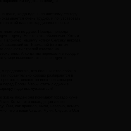
к паршиво им сидеть на цепи), и
 на душе, когда идёшь по частному сектору
 оказывается очень трудно, и почувствовать
то на этой планете кардинально не так.
нетянам они по душе. Правда, природа
друг к другу. Но это хоть объяснимо. Хоть и
мы. Например, нашему котику Снусику никогда
ый соседский кот Бармалей (его потом
чае опасности стрелой взлетал на
ерху вниз. А когда мы переехали в город, и
 на улице выясняли отношения друг с
о, я предполагаю, что большинство собак в
 так поразительно хорошо разбираются в
яростно и гавкают на всех незнакомцев. –
а перед Богом. Чтобы стать людьми в
карьеру надо выслуживаться!
 но жизнь людей они понимают гораздо хуже.
были. Коты – это восходящая линия
у. Они, как правило, были, наверно, чем-то
но, что и наши Стасик, Чуня, Снусик и Ося