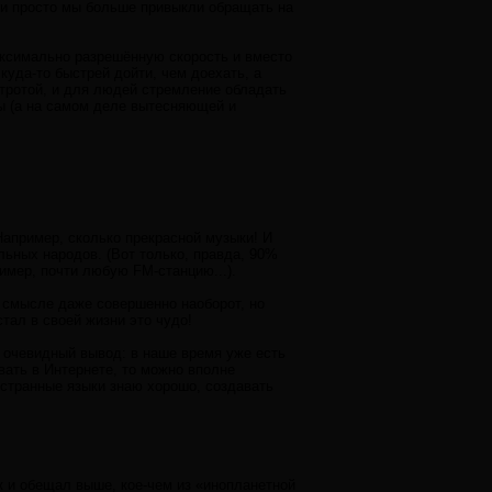
Или просто мы больше привыкли обращать на
максимально разрешённую скорость и вместо
куда-то быстрей дойти, чем доехать, а
тротой, и для людей стремление обладать
ы (а на самом деле вытесняющей и
 Например, сколько прекрасной музыки! И
льных народов. (Вот только, правда, 90%
имер, почти любую FM-станцию...).
о смысле даже совершенно наоборот, но
стал в своей жизни это чудо!
 очевидный вывод: в наше время уже есть
ывать в Интернете, то можно вполне
остранные языки знаю хорошо, создавать
ак и обещал выше, кое-чем из «инопланетной