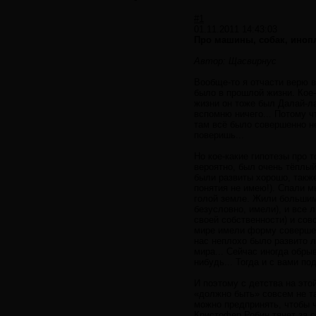
#1
01.11.2011 14:43:03
Про машины, собак, иноп
Автор: Щасвирнус
Вообще-то я отчасти верю в
было в прошлой жизни. Кое-
жизни он тоже был Далай-ла
вспомню ничего... Потому ч
там всё было совершенно не
поверишь...
Но кое-какие гипотезы про 
вероятно, был очень тёплый
были развиты хорошо, также
понятия не имею!). Спали мы
голой земле. Жили большими
безусловно, имели), и все 
своей собственности) и сов
мире имели форму совершенн
нас неплохо было развито 
мира... Сейчас иногда обры
нибудь... Тогда и с вами по
И поэтому с детства на это
«должно быть» совсем не та
можно предпринять, чтобы ч
Кристофер Робин тянет за с