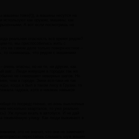
ы машины тоже(!)), а машины несутся на
ди используют как оружие, машины, как
агрызенными. А вот если посмотришь на
когда реальная опасность всё время рядом?
бщем-то, мы приспособились жить с
это на самом деле только поверхностное –
ь, то понимаешь, что рядом с машинами
 очень опасны, но ни те, ни другие, как
й шаг... Люди живущие в городах так же
е обычно не совершают неверных шагов. Но
нее, чем в городе. Змеи всё-таки не так
жды, когда я был в таком лесу в Грузии, то
лежала гадюка, хотя и никаких навыков
ообще-то посредственно, но вонь выхлопных
ем несколько кварталов, то уже реально
сь). Уж лучше ехать в автобусе. И не дай
 на оживлённую улицу. Как люди выживают в
знанием, это не значит, что они не замечают
от автотрассы перестаёшь слышать шум машин