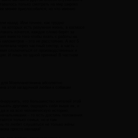
ставалось только смотреть на мир широко
ее менее приспособился, но что именно
ли назад. Или точнее, как трудно
 на которых есть разумная жизнь, в космосе
лакать хочется, каждое слово берёт за
ешил вместо того чтобы ехать с работы на
 километров – это не расстояние. А вот 5
ролегала через частный сектор, а часть –
время отключиться от производственных и
ции. И лишь по одной причине! В частном
 для Моепланетянина абсолютно
чина этой загадочной любви к собакам
обнаружить, что большинство жителей этой
мыкать другими, ощущать себя выше их, и
, да и на всю человеческую историю,
начальниками – то есть достичь положения
таётся только семья, но и там
ень-то любят слушаться не только жёны
овека просто находка!