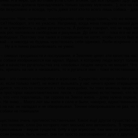
анны. А в мире, где во главе угла стоит эгоизм, где все предают друг д
, «женщина должна принадлежать только одному мужчине»...), все на с
тебя безусловно и всегда, пусть даже этот кто-то всего лишь собака – д
анетян. Нам, например, невообразимо себе представить, что же может б
ся? Наоборот, это же ужасно. Например, когда жена говорила нашей доч
л не употреблять в доме ругательств. А ребёнку говорил, что не надо м
нок рос человеком свободным и разумным. До пяти лет – пока его не и
вободных. Поэтому они также и совершенно не хотят, чтобы кто-то был и
авай – и никогда не будешь чувствовать себя одиноко. Люби искренне – и
.. Ну а я лично разлюбливать не умею.
 – символ преданности и послушания, и Земляне ценят эти качества нас
 собаки изображаются как идеал. Идеал, к которому люди могут только
ые в качестве ругательства эта «любовь» людям ничуть не мешает. Что
ь, кричать на них и наказывать, то и ругаться ими – тоже естественная 
ка – это символ ксенофобии и агрессии. Существо, которое любого незн
о, если только лает), не может вызывать у нас ничего кроме отвращения
дился, что кто-то относится к тебе враждебно, ты тоже можешь начать от
на просторах нашепланетянских лесов – совершенно естественно, что по
ть, что «что поделаешь, так сурова на Земле жизнь – дому нужна охрана
. Не знаю... Много лет мы жили в селе и были, наверно, единственным
о на нас не нападал и не обворовывал. Точнее обворовывали не раз, но т
 собаки не помешали.
ществами очень противоестественными. Какое ещё другое существо на 
 это человек, слон (на которого лает моська) или автомобиль. В природе
рессивным – видам существ. («Ну а где агрессия, там мне не резон»). Вп
ссии (иногда, быть может, они так просто разговаривают друг с другом)