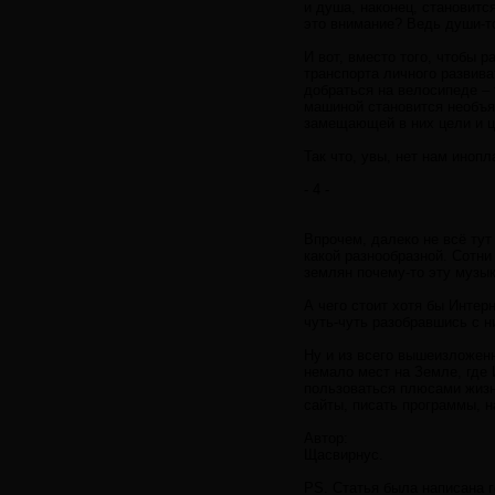
и душа, наконец, становитс
это внимание? Ведь души-то
И вот, вместо того, чтобы 
транспорта личного развива
добраться на велосипеде –
машиной становится необъя
замещающей в них цели и ц
Так что, увы, нет нам инопл
- 4 -
Впрочем, далеко не всё тут
какой разнообразной. Сотни
землян почему-то эту музык
А чего стоит хотя бы Интер
чуть-чуть разобравшись с н
Ну и из всего вышеизложен
немало мест на Земле, где 
пользоваться плюсами жизни
сайты, писать программы, 
Автор:
Щасвирнус.
PS. Статья была написана г