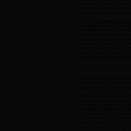
лестницы, если бы можно бы
раскрытыми от удивления гл
надо предпринять – думаю д
Ну а любопытный пример про
«моепланетянам» – иноплане
огромное множество). Алекс
живое. Но ему, конечно, тож
маршрутке, пройтись пешком
километров через город – э
через «общественный». И пр
всяких там прочих земных о
секторе покоя мне не давал
- 2 -
Подавляющее большинство 
непостижимо... Собаки, кон
кроется в том, что собаки 
Итак, во-первых, собаки – 
планеты более всего другог
им ужасно приятно, когда д
основное содержание котор
в обществе, на котором мож
удовлетворить эту страсть 
мужей и мужья жён, но и де