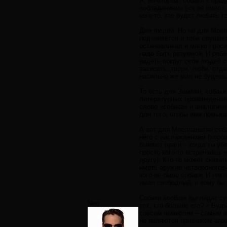
А, во-вторых, собаки – пред
«обладанием» («я её имел»
кого-то, кто будет любить 
Для людей. Но не для Моепл
подчиняется и тебя слушает
останавливал и мягко проси
надо быть разумной. И ребё
видеть вокруг себя людей с
зависеть, твори, люби, отд
насильно же мил не будешь.
То есть для Землян, собаки
литературных произведениях
слово «собака» и аналогичн
для того, чтобы ими помыкат
А вот для Моепланетян соба
него с наслаждением (хорош
бывают враги – когда ты убе
просто кого-то встречаешь 
другу). Кто-то может сказа
иметь оружие четвероногое»
кого не было собаки. И никт
имел свободный, и кому бы
Собаки вообще выглядят су
Neo
тех, кто больше его? – Будь
совсем немногим – самым аг
не являются признаком агре