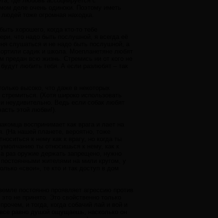
руга, где любовь ассоциируется с
амом деле очень одиноки. Поэтому иметь
ля людей тоже огромная находка.
ыть хорошего, когда кто-то тебе
ери, что надо быть послушной, я всегда её
еня слушаться и не надо быть послушной, а
спортили садик и школа. Моепланетяне любят
м предан всю жизнь. Стремись ни от кого не
 будут любить тебя. А если разлюбят – так
только высоко, что даже в некоторых
 стремиться. (Хотя широко использовать
 и неудивительно. Ведь если собак любят
часть этой любви!).
акомца воспринимает как врага и лает на
. (На нашей планете, вероятно, тоже
носиться к нему как к врагу, но когда ты
 умолчанию ты относишься к нему, как к
, а раз оружие держать запрещено, нужно
и постоянными жителями на мили кругом, у
олько «свои», те кто и так доступ в дом
земле постоянно проявляет агрессию против
 это не принято. Это свойственно только
рочем, и тогда, когда собачий лай и вой и
, все равно душой ощущаешь, насколько он