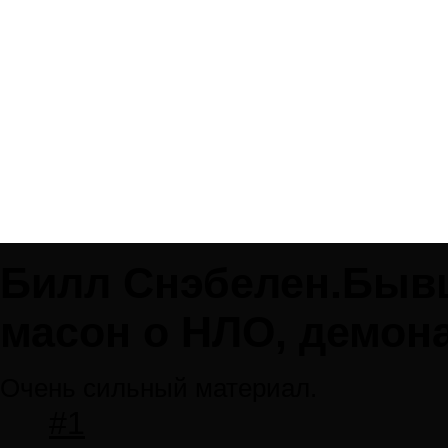
Билл Снэбелен.Быв
масон о НЛО, демона
Очень сильный материал.
#1