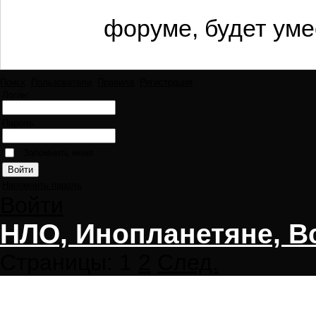
форуме, будет уме
Поиск
Пользователи
Правила
Регистрация
Логин:
Пароль:
Запомнить меня
Напомнить пароль
Войти
НЛО, Инопланетяне, В
Страницы:
1
2
След.