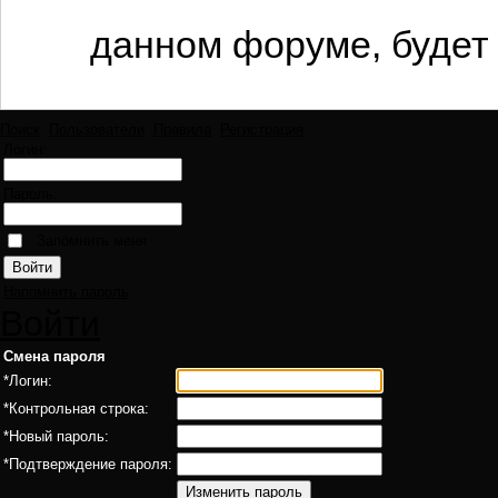
данном форуме, будет 
Поиск
Пользователи
Правила
Регистрация
Логин:
Пароль:
Запомнить меня
Напомнить пароль
Войти
Смена пароля
*
Логин:
*
Контрольная строка:
*
Новый пароль:
*
Подтверждение пароля: