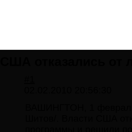
США отказались от 
#1
02.02.2010 20:56:30
ВАШИНГТОН, 1 февраля
Шитов/. Власти США от
программы и решили по