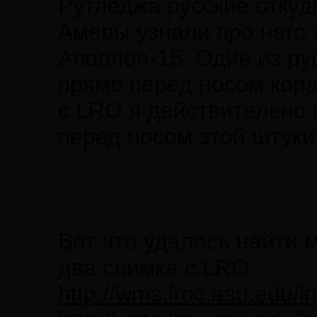
Рутледжа русские откуда
Амеры узнали про него 
Аполлон-15. Один из рус
прямо перед носом кор
с LRO я действительно 
перед носом этой штуки
Вот что удалось найти 
два снимка с LRO
http://wms.lroc.asu.edu/