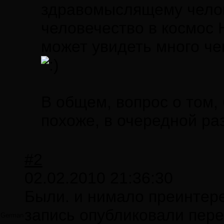
здравомыслящему челов
человечество в космос
может увидеть много чег
В общем, вопрос о том,
похоже, в очередной ра
#2
02.02.2010 21:36:30
Были. и нимало преинтер
запись опубликовали пе
German