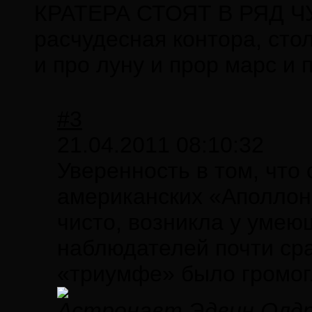
КРАТЕРА СТОЯТ В РЯД Ч
расчудесная контора, стол
и про луну и прор марс и 
#3
21.04.2011 08:10:32
Уверенность в том, что
американских «Аполлоно
чисто, возникла у уме
наблюдателей почти сраз
«триумфе» было громог
Астронавт Эдвин Олдри