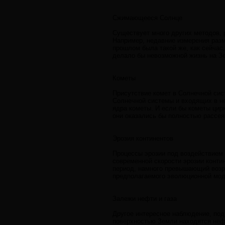
Сжимающееся Солнце
Существует много других методов, 
Например, недавние измерения разм
прошлом была такой же, как сейчас
делало бы невозможной жизнь на З
Кометы
Присутствие комет в Солнечной сис
Солнечной системы и входящих в не
ядра кометы. И если бы кометы цир
они оказались бы полностью рассея
Эрозия континентов
Процессы эрозии под воздействием
современной скорости эрозии конти
период, намного превышающий возра
предполагаемого эволюционной мо
Залежи нефти и газа
Другое интересное наблюдение, по
поверхностью Земли находятся нефт