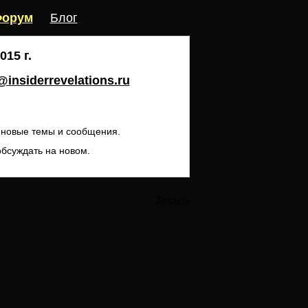
орум
Блог
15 г.
insiderrevelations.ru
ь новые темы и сообщения.
обсуждать на новом.
Закрыть