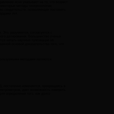
вление ясно указывает на то, что возраст
некоторые методы геохронологии,
во свидетельств, позволяющих поставить
ардами лет.
 Это, разумеется, согласуется с
кого датирования. Большинство ученых
ится читать научные публикации об
ажной основой доказательства того, что
спользуемыми методами являются:
й), постепенно изменяется, превращаясь в
спектрометром, дает возможность измерить
ля определения того, как долго