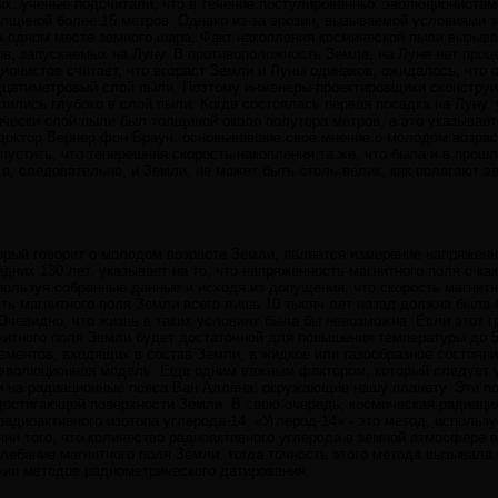
х, ученые подсчитали, что в течение постулированных эволюционистам
лщиной более 15 метров. Однако из-за эрозии, вызываемой условиями 
в одном месте земного шара. Факт накопления космической пыли вызыв
в, запускаемых на Луну. В противоположность Земле, на Луне нет проц
ионистов считает, что возраст Земли и Луны одинаков, ожидалось, что
адцатиметровый слой пыли. Поэтому инженеры-проектировщики сконстру
узились глубоко в слой пыли. Когда состоялась первая посадка на Луну
чески слой пыли был толщиной около полутора метров, а это указывает 
к доктор Вернер фон Браун, основывавшие свое мнение о молодом возрас
пустить, что теперешняя скорость накопления та же, что была и в прош
 а, следовательно, и Земли, не может быть столь велик, как полагают 
орый говорит о молодом возрасте Земли, является измерение напряженн
дних 130 лет, указывает на то, что напряженность магнитного поля с к
пользуя собранные данные и исходя из допущения, что скорость магнитн
ость магнитного поля Земли всего лишь 10 тысяч лет назад должна была
Очевидно, что жизнь в таких условиях была бы невозможна. Если этот г
гнитного поля Земли будет достаточной для повышения температуры до 
ементов, входящих в состав Земли, в жидкое или газообразное состоян
т эволюционная модель. Еще одним важным фактором, который следует 
 на радиационные пояса Ван Аллена, окружающие нашу планету. Эти поя
 достигающей поверхности Земли. В свою очередь, космическая радиац
адиоактивного изотопа углерода-14. «Углерод-14» - это метод, использ
ии того, что количество радиоактивного углерода в земной атмосфере 
лебание магнитного поля Земли, тогда точность этого метода вызывала
нии методов радиометрического датирования.