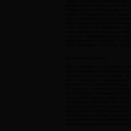
Земли. Исходя из полученных данны
должен был бы осесть слой пыли то
толщины не мог бы сохраниться ни 
первых исследовательских аппарато
Так как большинство ученых-эволюц
будут садиться на более чем пятн
чтобы космические датчики не погр
скопления пыли не оказалось. Факти
тысяч лет. Такие креационисты, ка
предсказывали это раньше. Если до
пыли показывает, что возраст Луны,
Магнитное поле Земли
Другим методом геохронологии, кот
зарегистрированных в течение после
меньше. Если построить график, ис
как и в наши дни, тогда напряженн
магнитного поля магнитной звезды. 
30 тысяч лет, то напряженность ма
достаточно для перевода многих эл
столь старой, как это предполагае
ослаблением магнитного поля Земли
количество космической радиации,
определении скорости образования р
материала и основанный на допущен
прошлом имело место какое-либо ко
вопрос будет рассмотрен при описа