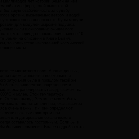
и миллиардов лет истории Земли на ней
земной атмосферы, слой пыли такой
ал большую озабоченность за судьбу
ессов эрозии, вызываемых ветром и водой.
 опускающиеся на поверхность Луны модули
ировали для модулей широкие подушки,
, ученые были шокированы: ожидаемого
на то, что период ее накопления - менее 10
те Земли на описании в Книге Бытия,
лом, то количество накопленной космической
эволюционисты.
ости ее магнитного поля. Анализ данных,
аждым годом становится все меньше и
ого затухания была в прошлом такой же,
 бы быть эквивалентна напряженности
рафик экстраполировать назад, скажем, на
5000°С и более. Этой температуры
ие. Отсюда вывод: Земля не может быть
учитывать, является влияние, оказываемое
са очень важны, т.к. они определяют
ия служит важным фактором при
уемый для датирования органического
всегда оставалось постоянным. Если бы в
 бы большие сомнения. Более подробно этот