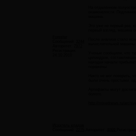
На отдалённом полуостро
окаменелости. Подлиннос
машина.
Это уже не первый раз, к
первый взгляд, машина о
Forester
После анализа стало ясн
Сообщений:
3244
вычислительной машины.
Авторитет:
7972
Регистрация:
Ученые сообщили, что ту
24.10.2010
цилиндров, составлявших
находки начали прибыват
поражены.
Никто не мог поверить, 
были очень простыми, од
Артефакты могут достига
болото.
http://mixednews.ru/archi
Искатель кладов
Сообщений:
2275
Авторитет:
4069
Регистрац