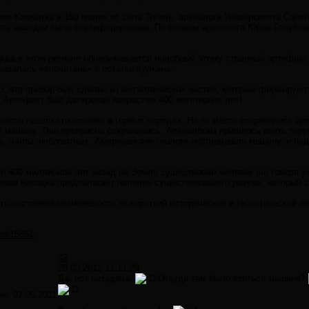
ве Камчатка в 150 милях от села Тигиль, археологи Университета Санк
ть находки была сертифицирована. По словам археолога Юрия Голубева
огда в этом регионе обнаруживается подобный этому странный артефакт.
казалась «впечатана» в остатки вулкана.
о, что прибор был сделан из металлических частей, которые формируют
 Артефакт был датирован возрастом 400 миллионов лет!
ристы нашли эти останки в горных породах. На то место отправились ар
 машину. Они прекрасно сохранились. Археологам пришлось взять терри
ь толпы любопытных. Американские геологи исследовали машину, и под
что 400 миллионов лет назад на Земле существовал человек (не говоря 
нако находка предполагает наличие существовавшего разума, который с
ть состояния окаменелости за короткий исторический и геологический п
ves/15651
#2
28.03.2012 11:11:29
Да, вот незадача.
Откуда там было взяться машине?
ия:
07.05.2011