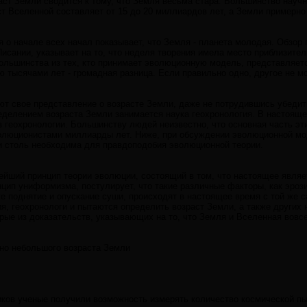
аст Земли сводится к тому, что Земля весьма стара. Большинство науч
аст Вселенной составляет от 15 до 20 миллиардов лет, а Земли примерно 
 о начале всех начал показывает, что Земля - планета молодая. Обзор 
исании, указывает на то, что неделя творения имела место приблизите
ольшинства из тех, кто принимает эволюционную модель, представляет
тысячами лет - громадная разница. Если правильно одно, другое не мо
еют свое представление о возрасте Земли, даже не потрудившись убеди
еделением возраста Земли занимается наука геохронология. В настоящ
 геохронологии. Большинству людей неизвестно, что основная часть э
волюционистами миллиарды лет. Ниже, при обсуждении эволюционной мо
 столь необходима для правдоподобия эволюционной теории.
ейший принцип теории эволюции, состоящий в том, что настоящее являе
нцип униформизма, постулирует, что такие различные факторы, как эроз
е поднятие и опускание суши, происходят в настоящее время с той же с
я, геохронологи и пытаются определить возраст Земли, а также других
ые из доказательств, указывающих на то, что Земля и Вселенная вовсе 
но небольшого возраста Земли
иков ученые получили возможность измерять количество космической п