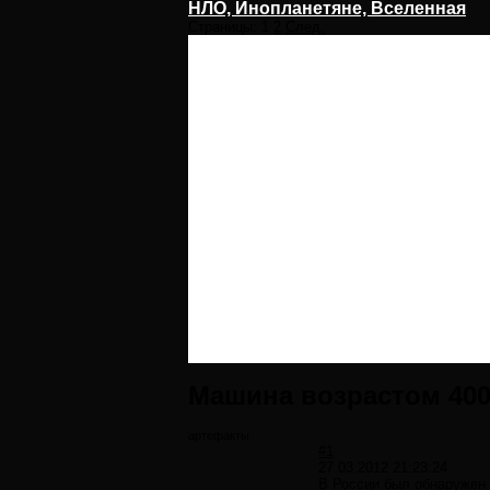
НЛО, Инопланетяне, Вселенная
Страницы:
1
2
След.
Машина возрастом 400
артефакты
#1
27.03.2012 21:23:24
В России был обнаружен 