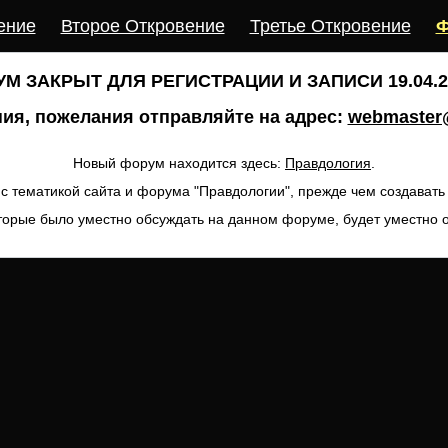
ение
Второе Откровение
Третье Откровение
Ф
М ЗАКРЫТ ДЛЯ РЕГИСТРАЦИИ И ЗАПИСИ 19.04.20
ия, пожелания отправляйте на адрес:
webmaster@
Новый форум находится здесь:
Правдология
.
с тематикой сайта и форума "Правдологии", прежде чем создават
торые было уместно обсуждать на данном форуме, будет уместно 