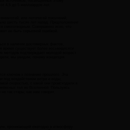
ных источников, посвященных этому
от 4,5 до 5 миллиардов лет.
генеалогий, или летописей поколений,
льно шесть тысяч лет назад. Предположение
ся смехотворным. Совершенно ясно, что
жет не быть серьезной ошибкой.
ться в наличии достоверных фактов,
ее время существует более восьмидесяти
тих методов подтверждает молодой возраст
дели, мы увидим, почему концепция
тся ключом к познанию прошлого. Эта
ия под воздействием ветра и воды,
амой скоростью, с какой они происходили в
 небесных тел во Вселенной. Пользуясь
не так стары, как нам говорят.
ыли, проникающей ежегодно в атмосферу