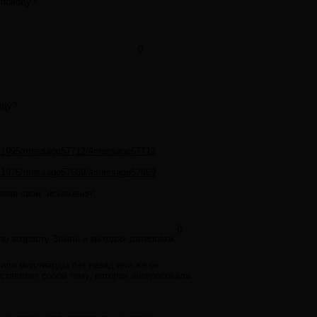
 поводу?
0
оду?
opic1995/message57712/#message57712
opic1976/message57669/#message57669
ывая свои "искажения".
0
по возрасту Земли и методах датировки:
 или миллиарды лет назад или же он
ставляет собой тему, которая интересовала