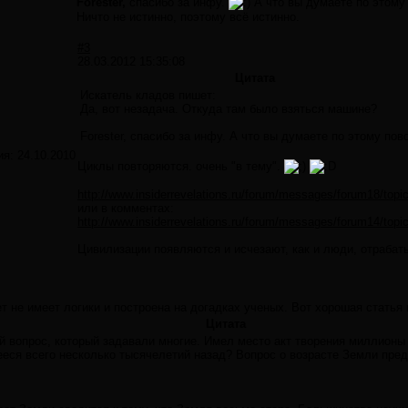
Forester,
спасибо за инфу.
А что вы думаете по этому
Ничто не истинно, поэтому всё истинно.
#3
28.03.2012 15:35:08
Цитата
Искатель кладов пишет:
Да, вот незадача. Откуда там было взяться машине?
Forester, спасибо за инфу. А что вы думаете по этому пов
ия:
24.10.2010
Циклы повторяются. очень "в тему".
http://www.insiderrevelations.ru/forum/messages/forum18/t
или в комментах:
http://www.insiderrevelations.ru/forum/messages/forum14/t
Цивилизации появляются и исчезают, как и люди, отрабат
т не имеет логики и построена на догадках ученых. Вот хорошая статья 
Цитата
й вопрос, который задавали многие. Имел место акт творения миллионы
еся всего несколько тысячелетий назад? Вопрос о возрасте Земли пред