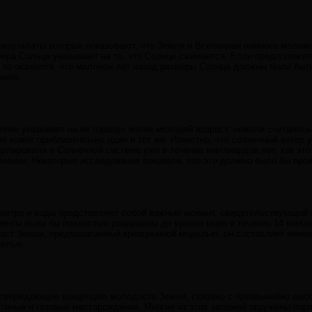
результаты которых показывают, что Земля и Вселенная намного моложе,
ера Солнца указывают на то, что Солнце сжимается. Если предположить
, то окажется, что миллион лет назад размеры Солнца должны были быть
емле.
теме указывает на ее гораздо более молодой возраст, нежели считалось
е комет приблизительно один и тот же. Известно, что солнечный ветер 
кулировали в Солнечной системе уже в течение миллиардов лет, как это
нными. Некоторые исследования показали, что это должно было бы прои
 ветра и воды представляют собой важный момент, свидетельствующий 
ненты были бы полностью разрушены до уровня моря в течение 14 миллио
ст Земли, предполагаемый креационной моделью, он составляет менее 
делью.
дтверждающее концепцию молодости Земли, связано с чрезвычайно высо
яные и газовые месторождения. Многие из этих залежей окружены пори