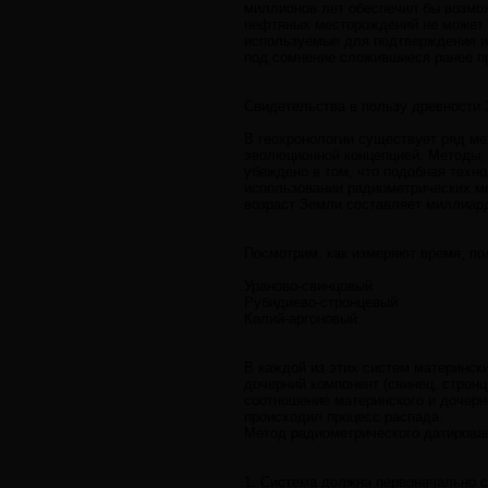
миллионов лет обеспечил бы возмож
нефтяных месторождений не может б
используемые для подтверждения и
под сомнение сложившиеся ранее пр
Свидетельства в пользу древности
В геохронологии существует ряд ме
эволюционной концепцией. Методы,
убеждено в том, что подобная техн
использовании радиометрических ме
возраст Земли составляет миллиар
Посмотрим, как измеряют время, п
Ураново-свинцовый
Рубидиево-стронцевый
Калий-аргоновый.
В каждой из этих систем материнск
дочерний компонент (свинец, строн
соотношение материнского и дочерн
происходил процесс распада.
Метод радиометрического датирован
1. Система должна первоначально с