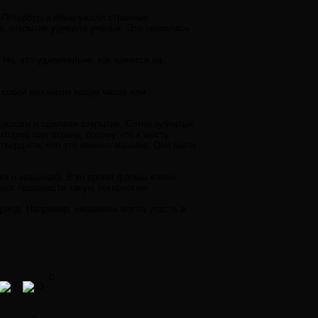
т-Петербурга обнаружили странные
, открытие удивило учёных. Это оказалась
 Но, что удивительно, как кажется на
 собой механизм вроде часов или
хеологи и сделали открытие. Сотни зубчатых
торию под охрану, потому что к месту
твердили, что это именно машина. Они были
уже о машинах). В то время формы жизни
мог произвести такую технологию.
ериод. Например, «машина» могла упасть в
0