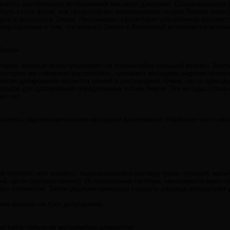
ность постепенного исчезновения высокого давления. Сохраняющееся да
ыть столь велик, как предполагает эволюционная теория.Таковы лишь 
деи о молодости Земли. Несомненно, существует достаточное количест
едставления о том, что возраст Земли и Вселенной исчисляется милли
 Земли
тодов, которые якобы указывают на чрезвычайно большой возраст Земли.
 которые мы намерены рассмотреть, называют методами радиометричес
ология датирования является точной и достоверной. Очень часто приход
тодов для датирования определенных слоев Земли. Эти методы стали в
ды лет.
ользуясь радиометрическими методами датирования. Наиболее часто и
ий элемент, или элемент, подвергающийся распаду (уран, рубидий, кали
ций, аргон соответственно). Использование прибора, называемого масс-
его элементов. Затем радиометрическую скорость распада используют д
ия основан на трех допущениях:
остоять только из материнских элементов.