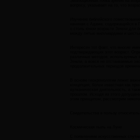
Эволюционная точка зрения на возр
вопросу, указывает на то, что возр
Изучение библейского повествования
начиная с Адама, содержащийся в П
о столь юном возрасте Земли для б
между пятью миллиардами и шестью 
Интересен тот факт, что многие им
подтверждающих этот возраст. Опр
различных методов, используемых в
Земли, а вовсе не отстаиваемые э
продолжительных периодов времени
В основе геохронологии лежит важн
концепция, более известная как при
вулканическая деятельность, а такж
прошлом. Исходя из этого допущени
этим принципом, рассмотрим некотор
Свидетельства в пользу относитель
Космическая пыль на Луне
С появлением искусственных спутн