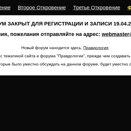
ение
Второе Откровение
Третье Откровение
Ф
М ЗАКРЫТ ДЛЯ РЕГИСТРАЦИИ И ЗАПИСИ 19.04.20
ия, пожелания отправляйте на адрес:
webmaster@
Новый форум находится здесь:
Правдология
.
с тематикой сайта и форума "Правдологии", прежде чем создават
торые было уместно обсуждать на данном форуме, будет уместно 