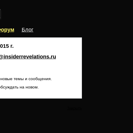
орум
Блог
15 г.
insiderrevelations.ru
ь новые темы и сообщения.
обсуждать на новом.
Закрыть