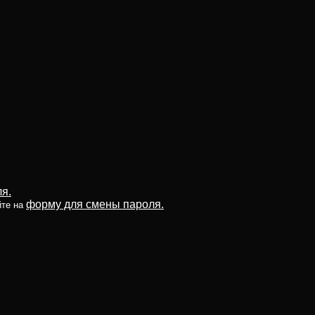
я.
форму для смены пароля.
йте на