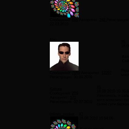
Сообщений:
665
Авторитет:
248
Регистрация
22.03.2010
Neo
#5
18.0
Kim
Сей
Редк
Сообщений:
7859
Авторитет:
12297
мног
Регистрация:
30.09.2009
#6
Kimura
18.08.2010 10:35:5
Сообщений:
209
Извиняюсь, я заб
Авторитет:
171
хотя возможно ско
Регистрация:
02.07.2010
своей сути бескон
Infinity_seeker
#7
18.08.2010 10:54:00
Kimura пишет: