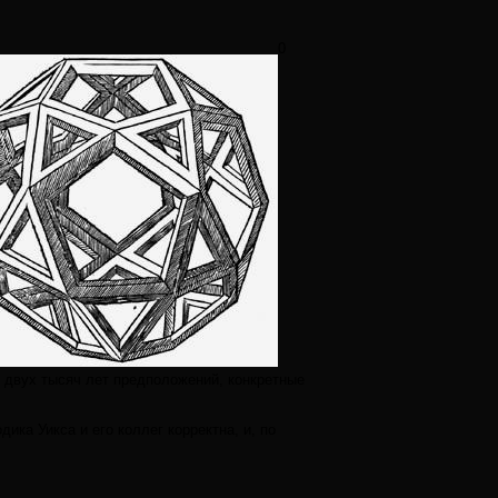
0
 двух тысяч лет предположений, конкретные
ка Уикса и его коллег корректна, и, по