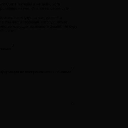
глядит в материи я не знаю, хотя
произошло из нее. Она же по своей сути
гранично и внутрь, и вне, да ещё и
т о той части Творения, которую может
инство живущих на планете Земля. Не буду
ой части.
3
конечна
0
и информация не воспринимаемая обычным
0