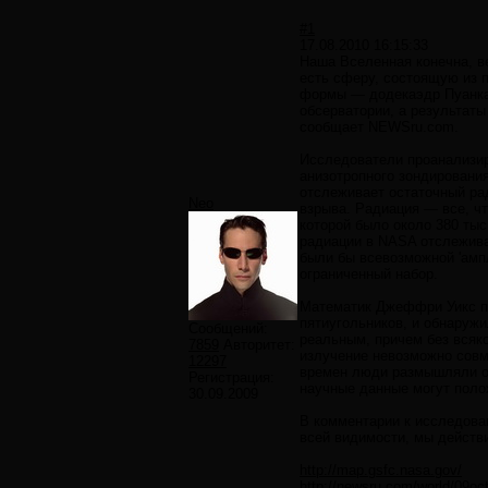
#1
17.08.2010 16:15:33
Наша Вселенная конечна, в
есть сферу, состоящую из п
формы — додекаэдр Пуанка
обсерватории, а результаты
сообщает NEWSru.com.
Исследователи проанализи
анизотропного зондирования 
отслеживает остаточный ра
Neo
взрыва. Радиация — все, чт
которой было около 380 тыс
радиации в NASA отслежива
были бы всевозможной 'ампл
ограниченный набор.
Математик Джеффри Уикс п
пятиугольников, и обнаруж
Сообщений:
реальным, причем без всяк
7859
Авторитет:
излучение невозможно совм
12297
времен люди размышляли о 
Регистрация:
научные данные могут поло
30.09.2009
В комментарии к исследован
всей видимости, мы действ
http://map.gsfc.nasa.gov/
http://newsru.com/world/09oc