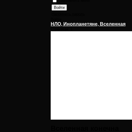
Запомнить меня
Напомнить пароль
Войти
НЛО, Инопланетяне, Вселенная
Страницы:
1
Вселенная конечна