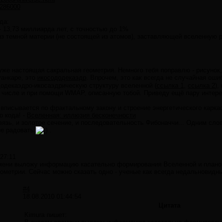
/286000
да:
- 13,73 миллиарда лет, с точностью до 1%
 из темной материи (не состоящей из атомов), заставляющей вселенную 
уже настоящая сакральная геометрия. Немного тебя поправлю - рисунок,
уанкаре, это
икосододекаэдр
. Впрочем, это как всегда не случайная ош
додекаэдро-икосаэдрическую структуру вселенной (
ссылка 1
,
ссылка 2
),
м числе и при помощи WMAP, описанную тобой. Приведу ещё пару интере
у вписывается по фрактальному закону и строение энергетического карка
о кода! -
Вселенная: иллюзия бесконечности
язь, и золотое сечение, и последовательность Фибоначчи... Одним сло
не радовать
.
:27:11
мени выложу информацию касательно формирования Вселенной и плано
еометрии. Сейчас можно сказать одно - ученые как всегда недальновид
#4
18.08.2010 01:44:54
Цитата
Kimura пишет: