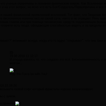
 что ученые ограничены в познании физическим миром. Как Вселенная вы
 и на этот вопрос, но ясно что есть Бог/Создатель/Первопричина и все 
ся нашей физической проявленной вселенной. Тот факт, что Творение без
е бесконечное количество) по своей сути, никто и не отрицает. Речь идё
ённым глазом или при помощи технических средств подавляющее больш
й планете есть люди, обладающие способностью видеть и за пределы эт
лавает?" возникает всегда, когда кто-то вдруг "открывает", что она таки 
#9
19.08.2010 11:12:17
И откуда взялось то, что создало это всё. Бесконееееечность 
мозгом...
May the Force be with You!
010 22:18:24
возьмите любой софт который фракталы хорошо визуализирует.
бы с зумом.
воспримите