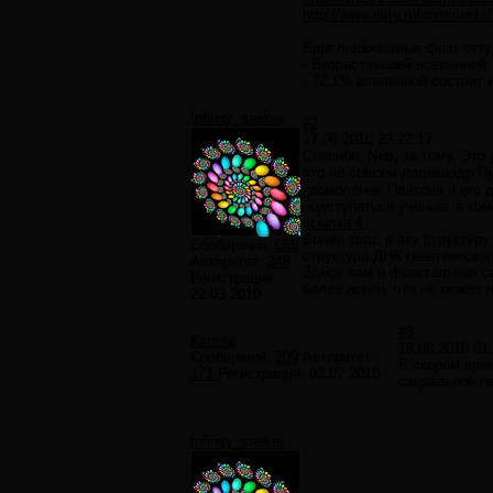
http://www.dirty.ru/comments
Еще любопытные факт отту
- Возраст нашей вселенной 
- 72,1% вселенной состоит
Infinity_seeker
#2
17.08.2010 23:22:17
Спасибо,
Neo,
за тему. Это 
это не совсем додекаэдр П
космологию Платона и его 
подступаться учёные, в то
ссылка 4
.
Более того, в эту структур
Сообщений:
665
структура ДНК генетическог
Авторитет:
248
Здесь вам и фрактальная св
Регистрация:
более ясной, что не может 
22.03.2010
#3
Kimura
18.08.2010 01
Сообщений:
209
Авторитет:
В скором вре
171
Регистрация:
02.07.2010
сакральной г
Infinity_seeker