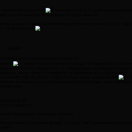
 геометрией шутки плохи
) нечто может быть с одной стороны конеч
удет бесконечным (как по поверхности сферы скажем)
проще думать о некоей бесконечной фрактальной вложенности, т.к. иде
"а что там дальше"
Цитата
оей бесконечной фрактальной вложенности
аписать
. Именно так мне кажется и следует воспринимать всецелую
й заключается в её замкнутости, т.е. перемещение по ней можно сравни
старайтесь, вы не сумеете обнаружить, возвращение в исходную точку - э
есь в какую-либо её границу и будете искать дверь выхода из неё
. 
верное возможен только по мере развития и эволюции, когда познана в
внутреннюю.
8.2010 01:51:43
эээээээ товарищи
вы все про видимую вселенную толкуете
йте ка глянем в квантовую физику. что у нас там? сплошные неопред
нциалы.