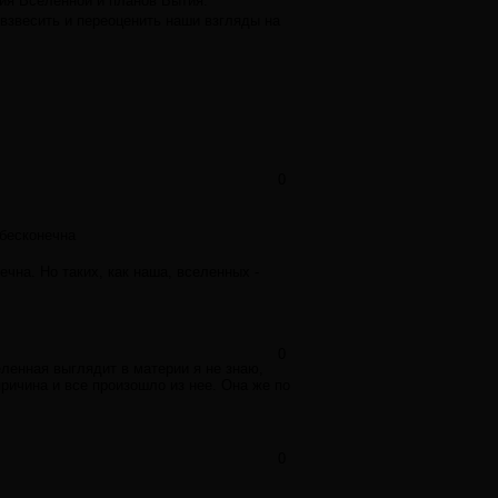
я Вселенной и планов Бытия.
 взвесить и переоценить наши взгляды на
0
 бесконечна
ечна. Но таких, как наша, вселенных -
0
ленная выглядит в материи я не знаю,
причина и все произошло из нее. Она же по
0