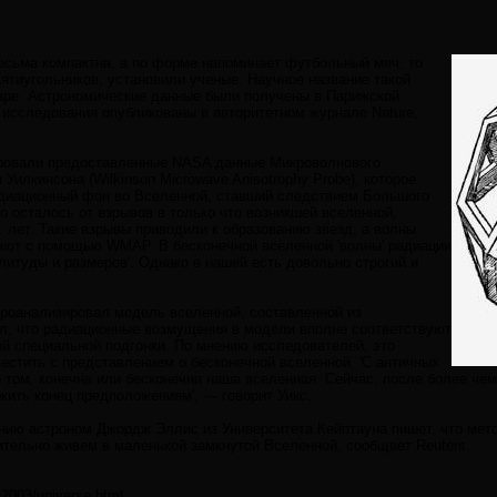
есьма компактна, а по форме напоминает футбольный мяч, то
ятиугольников, установили ученые. Научное название такой
ре. Астрономические данные были получены в Парижской
 исследования опубликованы в авторитетном журнале Nature,
ровали предоставленные NASA данные Микроволнового
Уилкинсона (Wilkinson Microwave Anisotrophy Probe), которое
диационный фон во Вселенной, ставший следствием Большого
о осталось от взрывов в только что возникшей вселенной,
. лет. Такие взрывы приводили к образованию звезд, а волны
ют с помощью WMAP. В бесконечной вселенной 'волны' радиации
итуды и размеров'. Однако в нашей есть довольно строгий и
роанализировал модель вселенной, составленной из
ил, что радиационные возмущения в модели вполне соответствуют
ой специальной подгонки. По мнению исследователей, это
естить с представлением о бесконечной вселенной. 'С античных
том, конечна или бесконечна наша вселенная. Сейчас, после более чем
жить конец предположениям', — говорит Уикс.
ию астроном Джордж Эллис из Университета Кейптауна пишет, что методи
ительно живем в маленькой замкнутой Вселенной, сообщает Reuters.
t2003/universe.html