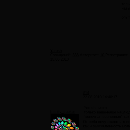
толь
назы
опыт
Yarosh
Сообщений:
338
Авторитет:
10
Регистрация:
15.05.2010
#14
22.08.2010 14:40:17
Yarosh пишет:
Infinity_seeker
только ваше-наше наблюд
"конечная вселенная" так
От себя хочу сказать: я 
как и обособленность моле