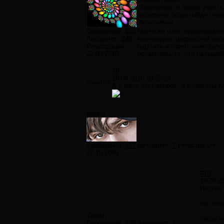
Извиняюсь, я забыл учесть
возможно скоро найду ответ
бесконечна.
Сообщений:
665
Никто же и не ограничивает
Авторитет:
248
многомерно (мерностей такж
Регистрация:
ощутить и узреть невооруж
22.03.2010
оспаривать то, что на наше
#8
19.08.2010 10:25:24
cheshire
А у меня этот вопрос "а в чем она п
Norkin
Сообщений:
157
Авторитет:
7
Регистрация:
27.10.2009
#10
19.08.2
Норкин 
так что
Yarosh
сразу 
Сообщений:
338
Авторитет:
10