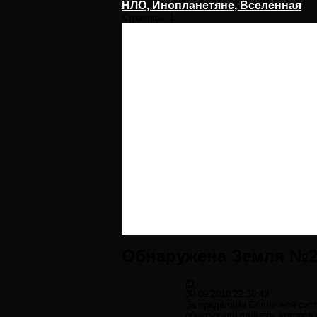
НЛО, Инопланетяне, Вселенная
Страницы:
1
Обнаружена Земля №
#1
30.09.2010 22:36:43
За пределами Солнечной сист
обнаружили планету, которая 