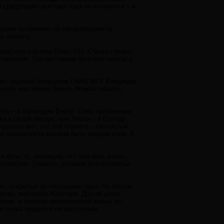
 средствами всё-таки пока не получится – в
анские астрономы из обсерватории на
ю планету.
расного карлика Глиес-581. Строго говоря,
ествования. Однако самые большие шансы у
зывает научный сотрудник ГАИШ МГУ Владимир
 втрое массивнее Земли. Можно сказать,
ров – в созвездии Весов. Сила притяжения
же к своей звезде, чем Земля – к Солнцу.
едполагают, что эта планета – скалистый
её поверхности должна быть жидкая вода. А
есть, то, очевидно, что там есть жизнь.
посмотрим. Главное, условия благоприятны
ет, открытых за последние годы. Но прочие
ганты, масштаба Юпитера. Другое дело,
очем, в течение человеческой жизни по-
м снова придется на расстоянии.