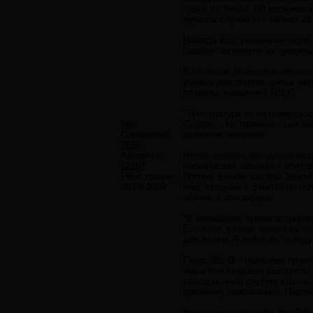
годах от Земли. По космическ
лучшем случае это займет 23 
Никогда еще ученым не везло 
Гавайях заглянули за предел
В объектив телескопа попалас
ученые разглядели целых чет
планеты, названной 581-G.
"Температура на ее поверхнос
Neo
Сурдин. - Но главное – там м
Сообщений:
различия невелики.
7859
Авторитет:
Новая планета находится на 
12297
космической находки в полтор
Регистрация:
Потому в небе "сестры Земли"
30.09.2009
мир, сходный с Землёй по обл
значит, и атмосфера.
"В ближайшее время астрономы
Если нет, то еще ничего не о
для жизни. А найти ее - след
Глиес-581 G – наиболее привл
миры или слишком разогреты,
сенсационный спутник красной
прежнему невозможно. Поэтому
http://www.vesti.ru/doc.html?id