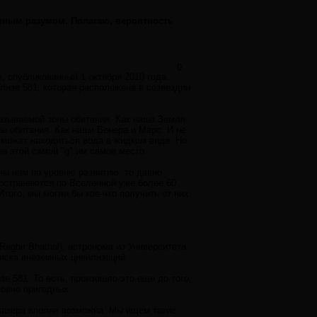
земным разумом. Полагаю, вероятность
0
, опубликованный 1 октября 2010 года.
лизе 581, которая расположена в созвездии
называемой зоны обитания. Как наша Земля.
ны обитания. Как наши Венера и Марс. И не
 может находиться вода в жидком виде. Но
на этой самой "g" им самое место.
вны нам по уровню развитию, то давно
остраняются по Вселенной уже более 60
 Итого, мы могли бы кое-что получить от них
agbir Bhathal), астронома из Университета
оиска внеземных цивилизаций.
зе 581. То есть, произошло это еще до того,
ловно пригодных.
 лазера вполне возможна. Мы ищем такие