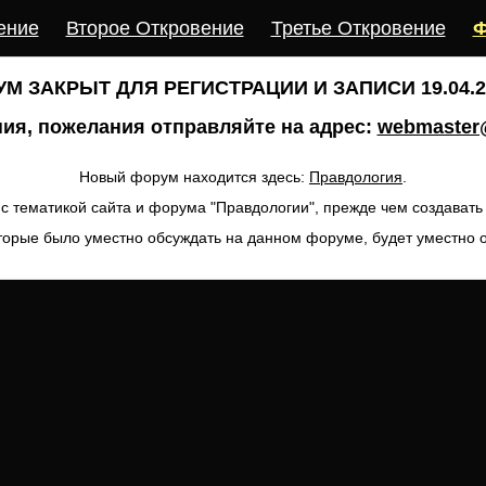
ение
Второе Откровение
Третье Откровение
Ф
М ЗАКРЫТ ДЛЯ РЕГИСТРАЦИИ И ЗАПИСИ 19.04.20
ия, пожелания отправляйте на адрес:
webmaster@
Новый форум находится здесь:
Правдология
.
с тематикой сайта и форума "Правдологии", прежде чем создават
торые было уместно обсуждать на данном форуме, будет уместно 