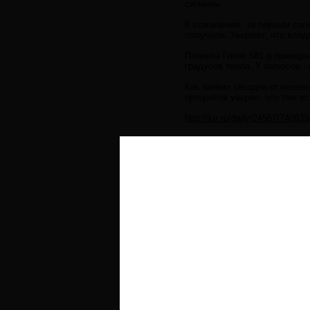
сигналы.
К сожалению, за первым сигн
получили. Уверяют, что влад
Планета Глизе 581 g примерн
градусов тепла. У полюсов - 
Как заявил сегодня осмелевш
процентов уверен, что там ес
http://kp.ru/daily/24567/740933