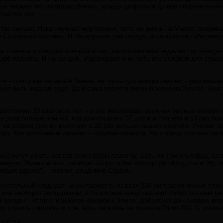
им меркам это довольно близко, правда добраться до неё современными
тысячи лет.
так сильно. Пока научный мир спорил, есть ли жизнь на Марсе, америк
ы Солнечной системы. И обнаружили там первую потенциально обитаему
ь планета с твердой поверхностью, расположенная недалеко от звезды-к
ыре планеты. И на каждой, утверждают они, есть все условия для сущ
ти – почти как на нашей Земле, ну, чуть-чуть попрохладнее, - расска
ожет быть жидкая вода. Да и сама планета очень похожа на Землю. Она
расстоянии 20 световых лет – а это миллиарды обычных земных километ
а раза больше земной, год длится всего 37 суток и планета в 14 раз бли
 её родное солнце выглядит в 20 раз больше нашего светила. Учёные пр
ику. Как возможный вариант – ледяная планета. Но в обоих случаях на 
 смогут узнать состав атмосферы планеты. Есть ли там кислород. Если 
чевидно. Жизнь может, вообще говоря, и без кислорода обходиться. Ну, 
ующая задача", - говорит Владимир Сурдин.
екательный кандидат на обитаемость из всех 220 экстрасолнечных план
 или наоборот заморожены, а то и вовсе представляют собой газовые ги
 звезды – кстати, наиболее близкой к Земле. Добраться до находки, впр
 строить гипотезы о том, есть ли жизнь на планете Глиес-581 G, учены
=396215