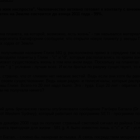
то жжж неспроста". Человечество активно готовят к контакту с вне
тян на Землю состоится до конца 2011 года - 99%.
на планета, на которой, возможно, есть жизнь" - так назывался материал
ерситета Калифорнии сообщили, что открыли новую планету у звезды Г
х годах от Земли.
, получившая название Глизе 581 g, расположена прямо в середине так 
ходили планеты у Глизе - "c" и "d", которые располагались по краям зо
 может существовать жизнь в том или ином виде. Поскольку на планетах
е " g " условия - лучше всех. И если братья по разуму существуют, то 
 странно, что от глизеян нет никаких вестей. Ведь если они хотя бы ра
 своем существовании. Ведь наши радио- и телесигналы, которые распр
мы Глизе. Всего-то 20 лет надо было. Это - туда. Еще 20 лет - обратно.
бы не получали ничего?
й день британские газеты опубликовали сообщение Рагбира Батала (Dr R
y of Western Sydney), который работает по программе SETI - программе п
в декабре 2008 года он получил странный световой сигнал из района Гли
ета пригодная для жизни - 581 g. А было известно лишь о "c" и "d" - ус
рит Батал, - словно бы лазерная вспышка. А связь посредством мощного