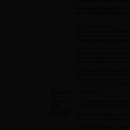
Как говорил Винни-Пух - "э
того, что прибытие иноплане
#2
02.10.2010 16:13:11
"В созвездии Весов обнаруже
Напомним, астрономы из Унив
Весов примерно в 20 световы
Сенсация в том, что планета
В 2007 году астрономы уже на
сильно отрицали, что на них
на вновь обнаруженной планет
Мы, правда, посетовали: мол,
должны были бы намекнуть о
лет, давно долетели до систе
еще 20 лет назад. Но вроде 
Neo
Сообщений:
Есть контакт!
7859
Авторитет:
И вот буквально на следующи
12297
Западного Сиднея (Universit
Регистрация:
30.09.2009
Если верить доктору, то еще 
как там была обнаружена план
- Сигнал был резким, - гово