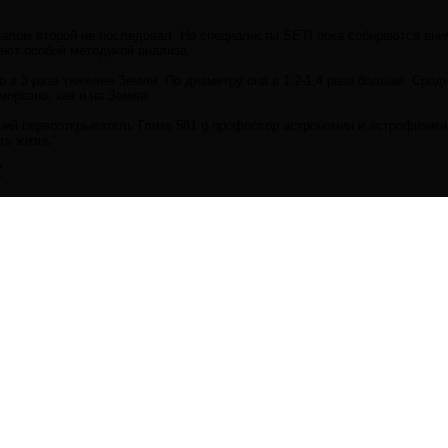
алом второй не последовал. Но специалисты SETI пока собираются вним
еют особой методикой анализа.
о в 3 раза тяжелее Земли. По диаметру она в 1,2-1,4 раза больше. Средн
морозно, как и на Земле.
ий первооткрыватель Глизе 581 g профессор астрономии и астрофизики Ст
ть жизнь".
/