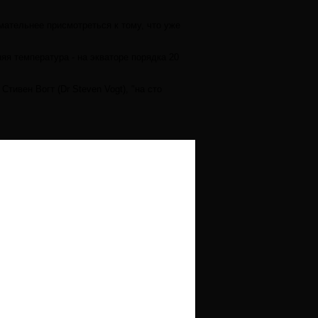
ательнее присмотреться к тому, что уже
яя температура - на экваторе порядка 20
ивен Вогт (Dr Steven Vogt), "на сто