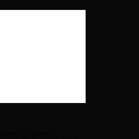
0
ё больше в этом уверены. Они
ения жизни. Находится она в 20 световых