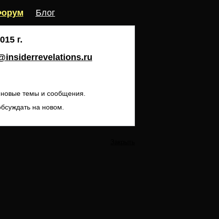
орум
Блог
15 г.
insiderrevelations.ru
ь новые темы и сообщения.
обсуждать на новом.
Закрыть