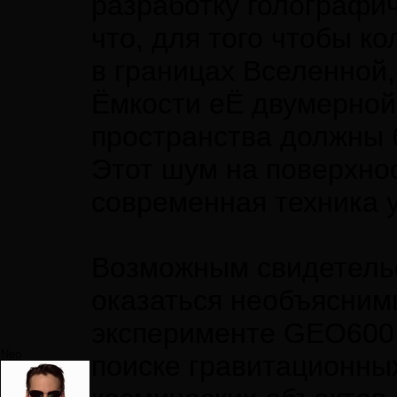
разработку голографич
что, для того чтобы 
в границах Вселенной
Ёмкости еЁ двумерной
пространства должны б
Этот шум на поверхно
современная техника у
Возможным свидетель
оказаться необъясним
эксперименте GEO600 
Neo
поиске гравитационны