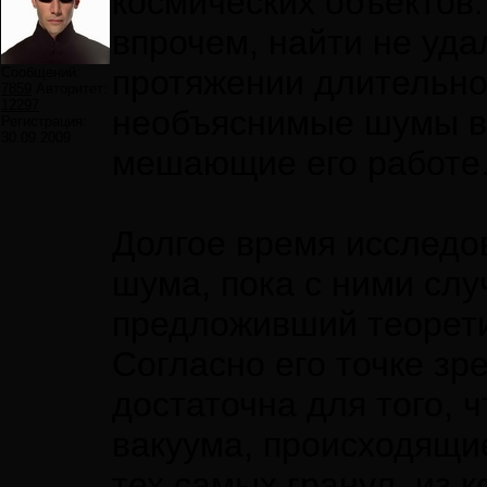
космических объектов.
впрочем, найти не удал
протяжении длительно
Сообщений:
7859
Авторитет:
12297
необъяснимые шумы в 
Регистрация:
30.09.2009
мешающие его работе
Долгое время исследов
шума, пока с ними слу
предложивший теорети
Согласно его точке з
достаточна для того, 
вакуума, происходящие
тех самых гранул, из 