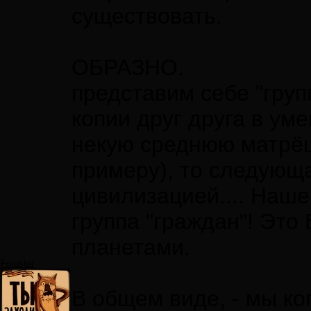
существовать.
ОБРАЗНО.
представим себе "груп
копии друг друга в ум
некую среднюю матрёш
примеру), то следующ
цивилизацией.... Наше
группа "граждан"! Эт
планетами.
Forester
В общем виде, - мы ко