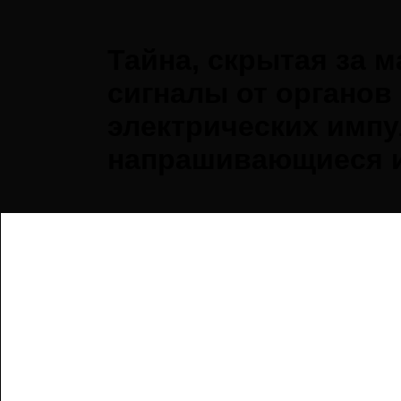
Тайна, скрытая за м
сигналы от органов 
электрических импу
напрашивающиеся и