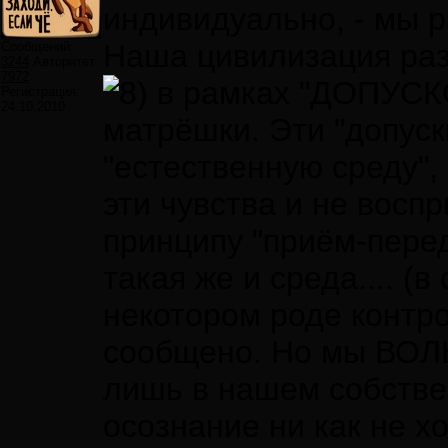
индивидуально, - мы 
Наша цивилизация раз
Сообщений:
3244
Авторитет:
7972
в рамках "ДОПУСК
Регистрация:
24.10.2010
матрёшки. Эти "допуск
"естественную среду", 
эти чувства и не воспр
принципу "приём-перед
такая же и среда.... (в
некотором роде контр
сообщено. Но мы ВОЛЬ
лишь в нашем собстве
осознание ни как не х