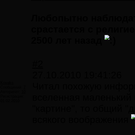
Любопытно наблюдать
срастается с религи
2500 лет назад
#2
27.10.2010 19:41:26
Kovaks
Читал похожую инфор
Сообщений:
7
Авторитет:
10
вселенная маленький 
Регистрация:
01.02.2010
"картине", то общий "
всякого воображения