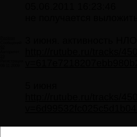
05.06.2011 16:23:46
не получается выложить
3 июня. активность НЛО
Pozitron
Сообщений:
92
http://rutube.ru/tracks/4
Авторитет:
23
v=617e7218207ebb980b
Регистрация:
09.11.2009
5 июня
http://rutube.ru/tracks/4
v=6d99532fc025c5d1b0