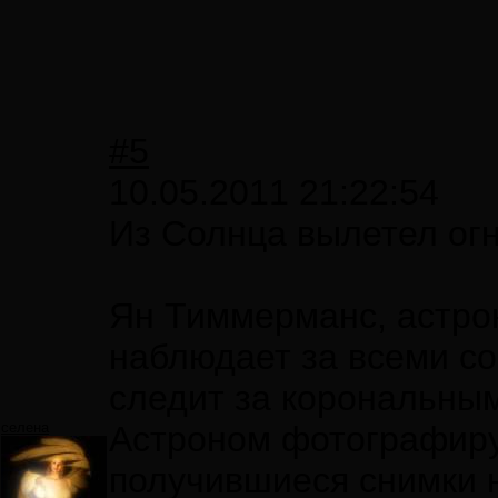
#5
10.05.2011 21:22:54
Из Солнца вылетел ог
Ян Тиммерманс, астро
наблюдает за всеми со
следит за корональны
селена
Астроном фотографируе
получившиеся снимки н