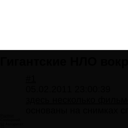
Гигантские НЛО вокр
#1
05.02.2011 23:00:39
здесь несколько фильмо
основаны на снимках сп
Pozitron
Сообщений:
92
Авторитет: