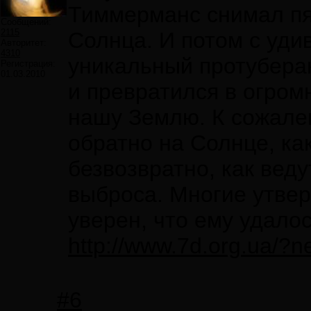
Тиммерманс снимал пя
Сообщений:
2115
Солнца. И потом с уди
Авторитет:
4310
уникальный протуберан
Регистрация:
01.03.2010
и превратился в огром
нашу Землю. К сожален
обратно на Солнце, ка
безвозвратно, как вед
выброса. Многие утвер
уверен, что ему удало
http://www.7d.org.ua/?
#6