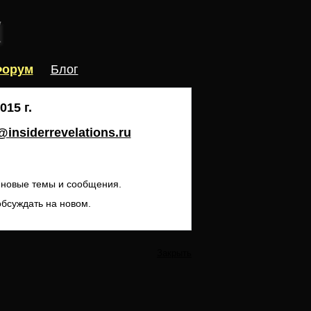
орум
Блог
15 г.
insiderrevelations.ru
ь новые темы и сообщения.
обсуждать на новом.
Закрыть