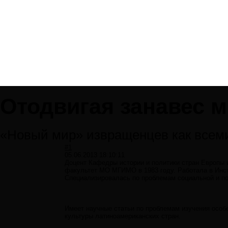
Отодвигая занавес 
«Новый мир» извращенцев как всеми
#1
05.06.2013 18:10:11
Доцент Кафедры истории и политики стран Европы 
факультет МО МГИМО в 1983 году. Работала в Инс
Специализировалась по проблемам социальной и по
Имеет научные статьи по проблемам изучения особе
культуры латиноамериканских стран.