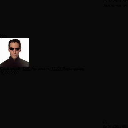
25.07.2013 23:
За что мы пл
Neo
Сообщений:
7859
Авторитет:
12297
Регистрация:
30.09.2009
#6
26.07.2013 00: