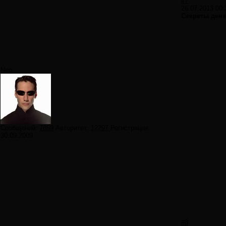
#7
26.07.2013 00:
Секреты ден
Neo
Сообщений:
7859
Авторитет:
12297
Регистрация:
30.09.2009
#8