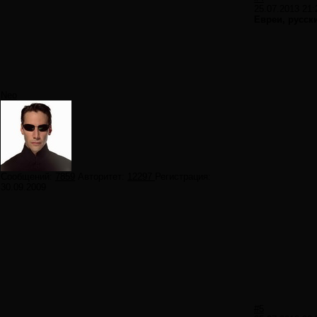
25.07.2013 21:
Евреи, русск
Neo
Сообщений:
7859
Авторитет:
12297
Регистрация:
30.09.2009
#5