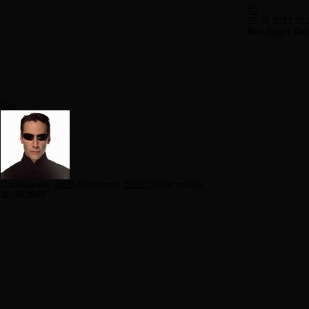
#2
25.07.2013 21:
Все будет бе
Neo
Сообщений:
7859
Авторитет:
12297
Регистрация:
30.09.2009