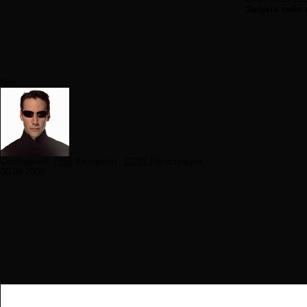
Защити себя 
Neo
Сообщений:
7859
Авторитет:
12297
Регистрация:
30.09.2009