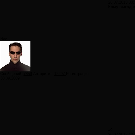
26.07.2013 00:
Кому выгодн
Neo
Сообщений:
7859
Авторитет:
12297
Регистрация:
30.09.2009
#9
26.07.2013 12: