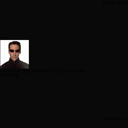
Спасет ли на
Neo
Сообщений:
7859
Авторитет:
12297
Регистрация:
30.09.2009
Пословица про