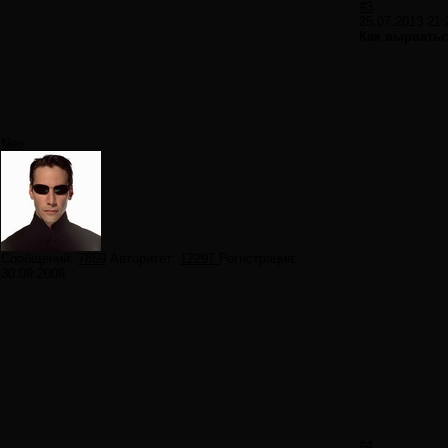
#3
25.07.2013 21:
Как вырватьс
Neo
Сообщений:
7859
Авторитет:
12297
Регистрация:
30.09.2009
#4