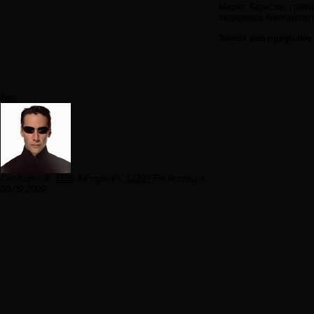
Марат Харисов, глава
экономика ближайшег
Зачем нас приучают
Neo
Сообщений:
7859
Авторитет:
12297
Регистрация:
30.09.2009