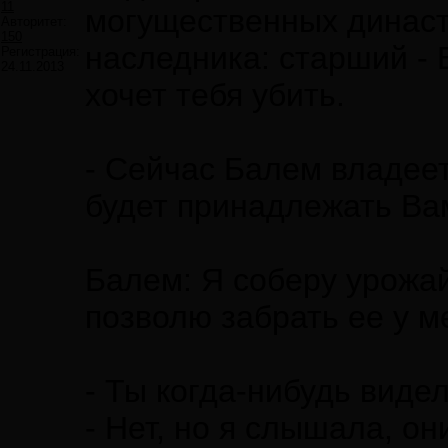
11
могущественных династ
Авторитет:
150
наследника: старший - 
Регистрация:
24.11.2013
хочет тебя убить.
- Сейчас Балем владее
будет принадлежать Ва
Балем: Я соберу урожай 
позволю забрать ее у м
- Ты когда-нибудь видел
- Нет, но я слышала, он