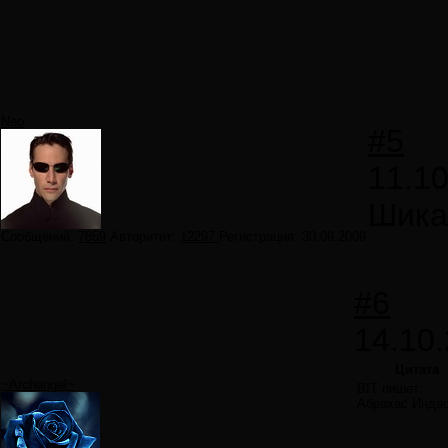
Neo
#5
11.10
Шика
Сообщений:
7859
Авторитет:
12297
Регистрация:
30.09.2009
#6
14.10.
Цитата
~Archangel~
BIT пишет:
Абрахас Инда