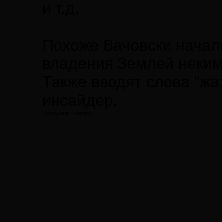
и т.д.
Похоже Вачовски начал
владения Землей неки
Также вводят слова "жат
инсайдер.
Загрузка плеера