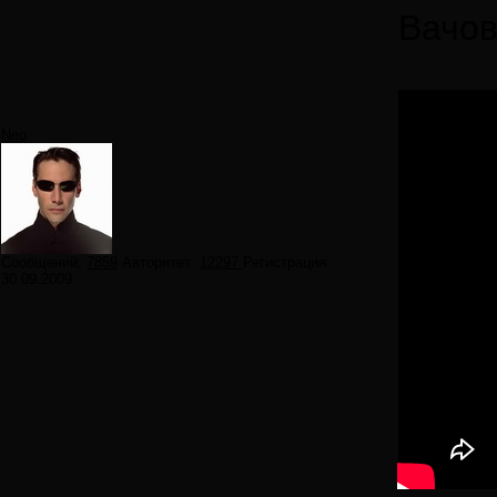
Вачов
Neo
Сообщений:
7859
Авторитет:
12297
Регистрация:
30.09.2009