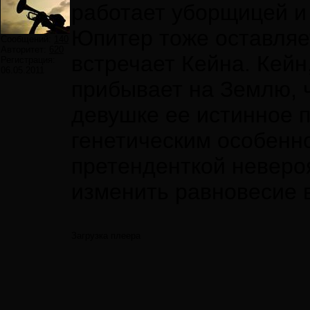
работает уборщицей и
Юпитер тоже оставляе
Сообщений:
140
Авторитет:
620
встречает Кейна. Кейн
Регистрация:
06.05.2011
прибывает на Землю, 
девушке ее истинное 
генетическим особенн
претенденткой неверо
изменить равновесие 
Загрузка плеера