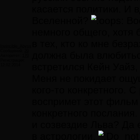
касается политики. И 
Вселенной?
Воо
немного общего, хотя 
в тех, кто ко мне безр
Invincible_Abyss
Сообщений:
20
должна была влюбитьс
Авторитет:
170
Регистрация:
встретился Кейн Уайз, 
12.02.2014
Меня не покидает ощу
кого-то конкретного. С
воспримет этот фильм 
конкретного послания
и созвездие Льва? Да 
в астрологии.
o_not