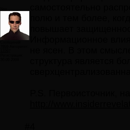
самостоятельно расп
Neo
полю и тем более, когд
повышает защищенност
Информационное влиян
Сообщений:
7859
Авторитет:
не ясен. В этом смыс
12297
Регистрация:
структура является бо
30.09.2009
сверхцентрализованна
P.S. Первоисточник, н
http://www.insiderrevela
#4