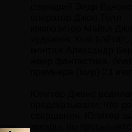
сценарий Энди Вачовс
оператор Джон Толл
композитор Майкл Джа
художник Хью Бэйтап, 
монтаж Александр Бе
жанр фантастика, боеви
премьера (мир) 23 июля
Юпитер Джонс родилас
предсказывали, что де
свершения. Юпитер вы
звезды, но просыпаетс
jazzyjazz