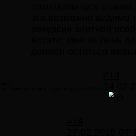
познакомиться с ними, 
это возможно видимо т
рекурсия элитной осо
Кстати, мне за день д
должен остаться живым
#13
14.02.
DobriD
Сообщений:
61
Авторитет:
226
Регистрация:
10.02.2012
.
#14
27.02.2015 07: