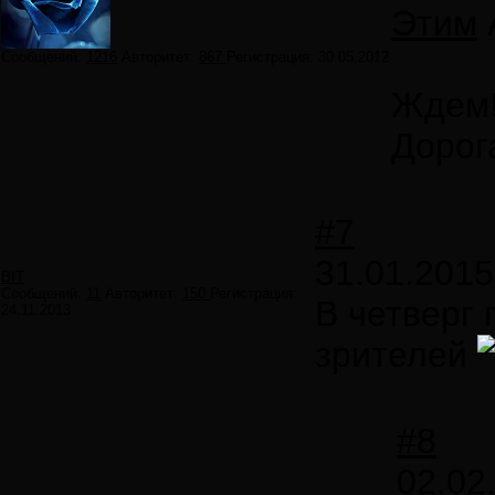
Этим
Сообщений:
1216
Авторитет:
867
Регистрация:
30.05.2012
Ждем
Дорог
#7
31.01.2015
BIT
Сообщений:
11
Авторитет:
150
Регистрация:
В четверг
24.11.2013
зрителей
#8
02.02