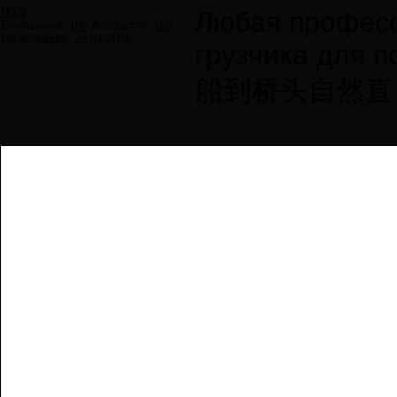
Hodji
Любая професс
Сообщений:
106
Авторитет:
702
Регистрация:
25.01.2015
грузчика для п
船到桥头自然直 