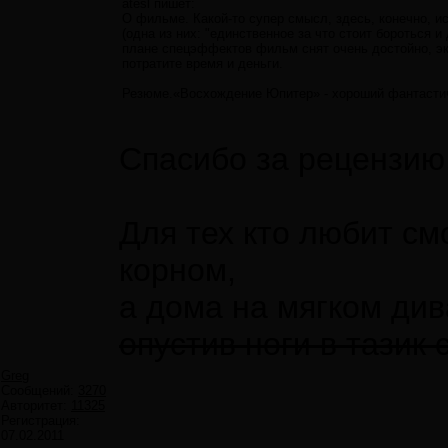
atesl пишет:
О фильме. Какой-то супер смысл, здесь, конечно, и
(одна из них: "единственное за что стоит бороться 
плане спецэффектов фильм снят очень достойно, эк
потратите время и деньги.
Резюме.«Восхождение Юпитер» - хороший фантастич
Cпасибо за рецензию
Для тех кто любит смо
корном,
а дома на мягком ди
опустив ноги в тазик 
Greg
Сообщений:
3270
Авторитет:
11325
Регистрация:
07.02.2011