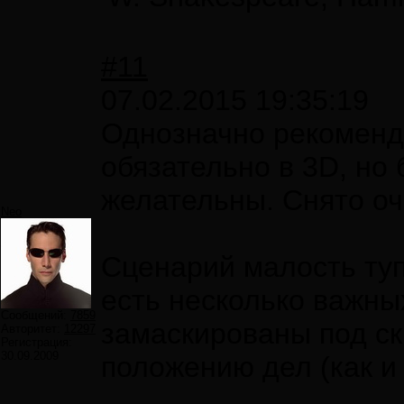
#11
07.02.2015 19:35:19
Однозначно рекоменду
обязательно в 3D, но 
желательны. Снято оч
Neo
Сценарий малость туп
есть несколько важны
Сообщений:
7859
замаскированы под ск
Авторитет:
12297
Регистрация:
30.09.2009
положению дел (как и