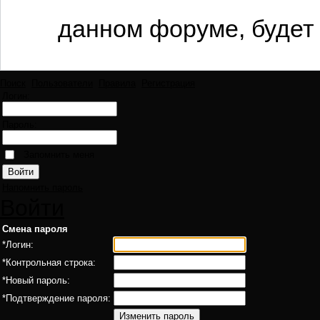
данном форуме, будет 
Поиск
Пользователи
Правила
Регистрация
Логин:
Пароль:
Запомнить меня
Напомнить пароль
Войти
Смена пароля
*
Логин:
*
Контрольная строка:
*
Новый пароль:
*
Подтверждение пароля: