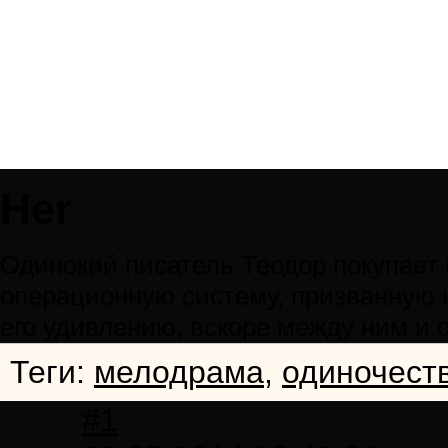
Her
Одинокий писатель Теодор покупает
операционную систему, призванную 
его удивлению, вскоре между ним и 
Теги:
мелодрама
,
одиночест
#1