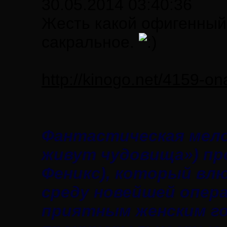
30.05.2014 03:40:36
Жесть какой офигенный 
сакральное.
http://kinogo.net/4159-o
Фантастическая мело
живут чудовища») пр
Феникс), который вл
среду новейшей опер
приятным женским го