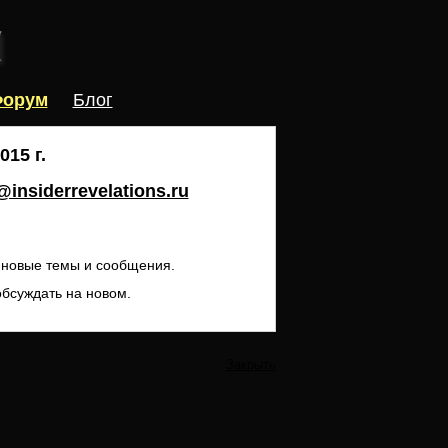
орум
Блог
15 г.
insiderrevelations.ru
ь новые темы и сообщения.
обсуждать на новом.
Закрыть