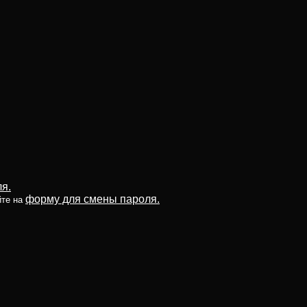
я.
форму для смены пароля.
йте на