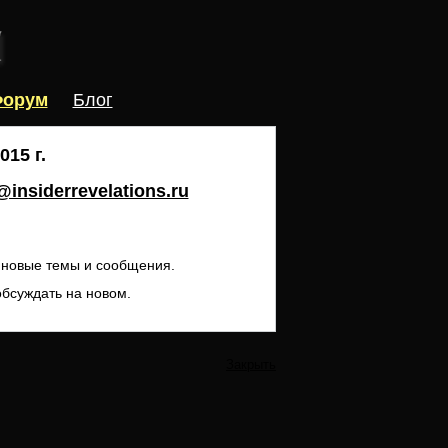
орум
Блог
15 г.
insiderrevelations.ru
ь новые темы и сообщения.
обсуждать на новом.
Закрыть