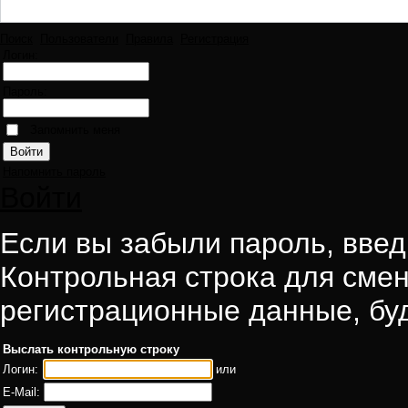
Поиск
Пользователи
Правила
Регистрация
Логин:
Пароль:
Запомнить меня
Напомнить пароль
Войти
Если вы забыли пароль, введи
Контрольная строка для смен
регистрационные данные, буд
Выслать контрольную строку
Логин:
или
E-Mail: