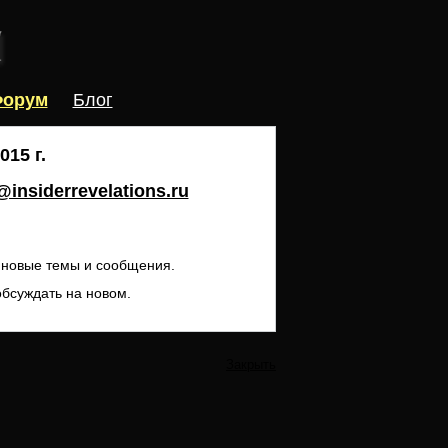
орум
Блог
15 г.
insiderrevelations.ru
ь новые темы и сообщения.
обсуждать на новом.
Закрыть