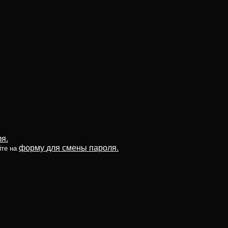
я.
форму для смены пароля.
йте на