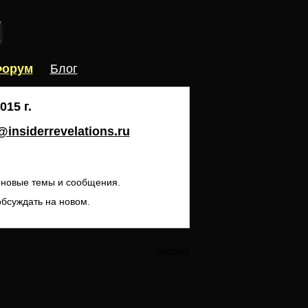
орум
Блог
15 г.
insiderrevelations.ru
ь новые темы и сообщения.
обсуждать на новом.
Закрыть