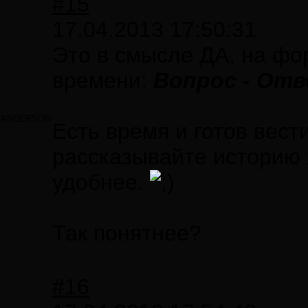
#15
17.04.2013 17:50:31
Это в смысле ДА, на фо
времени:
Вопрос - Отве
ANDERSON
Есть время и готов вест
рассказывайте историю 
удобнее.
Так понятнее?
#16