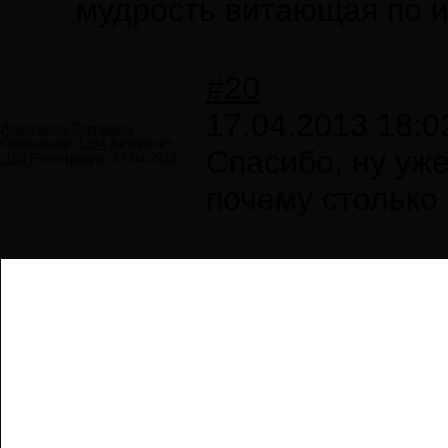
мудрость витающая по и
#20
17.04.2013 18:0
Александр Сергеевич
Сообщений:
1264
Авторитет:
Спасибо, ну уже
-158
Регистрация:
17.04.2013
почему столько