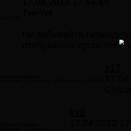
17.04.2013 17:54:48
Тук-тук
ANDERSON
Не забывайте периодиче
отображала прошлое
#17
17.04
Александр Сергеевич
Сообщений:
1264
Авторитет:
-158
Регистрация:
17.04.2013
Спаси
#18
17.04.2013 17
Александр Сергеевич
Сообщений:
1264
Авторитет:
-158