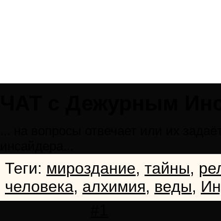
ЧАТ с Дежурным Ин
... на вопросы отвечает или их зад
инсайдера...
Теги:
мироздание
,
тайны
,
ре
человека
,
алхимия
,
веды
,
Ин
#1