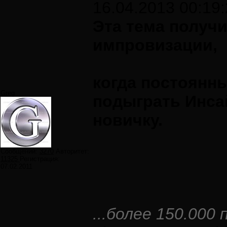
16.04.2013 00:19
Эта тема получ
импровизации,
когда постоянн
Greg
подыграть Инса
новичку.
Сообщений:
3270
Авторитет:
11325
Регистрация:
07.02.2011
...более 150.000 