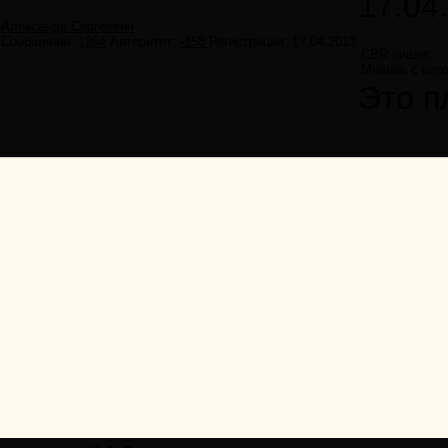
17.04
Александр Сергеевич
Сообщений:
1264
Авторитет:
-158
Регистрация:
17.04.2013
CBR пишет:
Мнение с кот
Это п