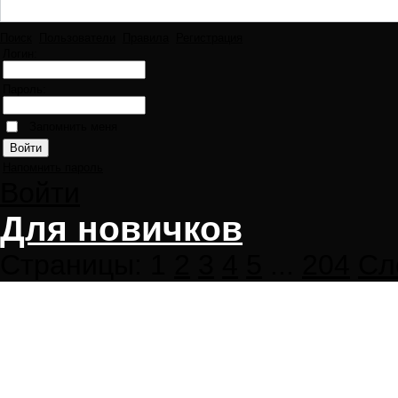
Поиск
Пользователи
Правила
Регистрация
Логин:
Пароль:
Запомнить меня
Напомнить пароль
Войти
Для новичков
Страницы:
1
2
3
4
5
...
204
Сл