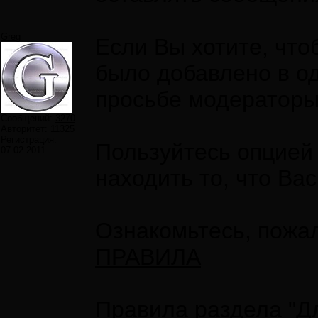
Greg
Если Вы хотите, что
было добавлено в од
просьбе модераторы
Сообщений:
3270
Авторитет:
11325
Регистрация:
Пользуйтесь опцией
07.02.2011
находить то, что Вас
Ознакомьтесь, пожа
ПРАВИЛА
Правила раздела "Д