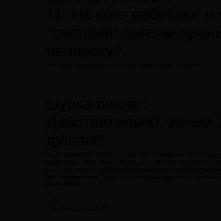
11. На кого работают и
"светлый" ангелы-хран
человеку?
Это гиды-проводники в тонком мире, ваши учителя.
шурка пишет:
Действительно, зачем 
душам?
Он не пакостит, просто он ещё мал в развитии, вот и ду
души ведут себя точно так же как и Иегова, только они н
это очень плохо, так как подняться выше, практически уж
Для "космических" душ - это потрясающий опыт, особенно
(ЗАБАНЕН)
#6
10.10.2013 01:36:37