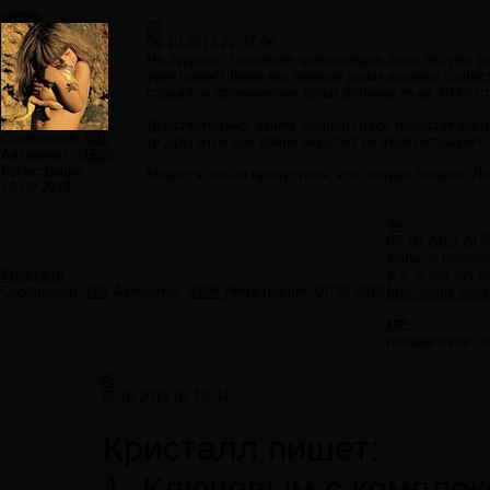
шурка
#3
09.10.2013 22:37:06
Не будь их, то земная цивилизация была бы уже д
уничтожен? Даже его земные души должны существ
создал, а космические души должны из-за этого ст
Действительно, зачем Земной Логос пакостит косм
Сообщений:
601
то другого и все равно вырулит из этой ситуации?
Авторитет:
-1528
Регистрация:
Может я что-то пропустила, кто создал Земного Ло
10.09.2013
#4
09.10.2013 23:5
жаль, я похоже
Кристалл
p.s. и вот тут 
Сообщений:
798
Авторитет:
2196
Регистрация:
07.10.2012
http://nvris.uco
UP:
похоже nvris -
#5
10.10.2013 01:16:34
Кристалл пишет:
1. Ключевым с комплекс