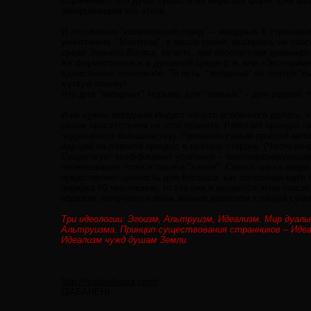
Странники – это души существ из мира без форм. Они во
завершающем его этапе.
И это именно "космический отряд" – звёздные & странник
уничтожена. "Местные", в массе своей, оказались не спо
среде Земного Логоса, то есть, при абсолютном доминиров
же формировались в духовной среде (т.е. вне «Эксперимен
единственно возможное. То есть, "звёздные" не боятся "б
жуткую панику!
Что для "звёздных" тюрьма, для "земных" – дом родной. 
И не нужно звёздным Индиго чего-то особенного делать, 
своим присутствием на этой планете. Работает принцип г
подчиняется большинству). Применён самый простой мето
идущий на планете процесс в нужную сторону. (Чисто по-с
Существует коэффициент усиления – эволюционирующие и
перевешивает голоса тысячи "хамов". Смысл числа зверя 6
представляет ценность для Космоса, как способная идти 
порядка 60 миллионов, то это они и являются этим спас
образом, получается лишь малым довеском к общей сумм
Три идеологии: Эгоизм, Альтруизм, Идеализм. Мир дуал
Альтруизма. Принцип существования странников – Идеа
Идеализм чужд душам Земли.
http://masterkosta.com/
(ЗАБАНЕН)