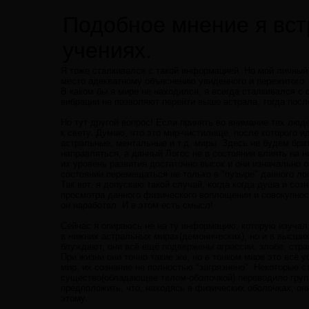
Подобное мнение я вст
учениях.
Я тоже сталкивался с такой информацией. Но мой личный 
место адекватному объяснению увиденного и пережитого.
В каком бы я мире не находился, я всегда сталкивался с
вибрации не позволяют перейти выше астрала, тогда посл
Но тут другой вопрос! Если принять во внимание тех люд
к свету. Думаю, что это мир-чистилище, после которого и
астральные, ментальные и т.д. миры. Здесь не будем бра
направляться, а данный Логос не в состоянии влиять на н
их уровень развития достаточно высок и они изначально о
состоянии перемещаться не только в "пузыре" данного лог
Так вот, я допускаю такой случай, когда когда душа и со
просмотра данного физического воплощения и совокупност
он наработал. И в этом есть смысл!
Сейчас я опираюсь не на ту информацию, которую изучал,
в нижних астральных мирах(демонических), но и в высших
блуждают, они всё ещё подвержены агрессии, злобе, страс
При жизни они точно такие же, но в тонком мире это всё 
мир, их сознание не полностью "загрязнено". Некоторые 
существо(обладающее телом-оболочкой) переводило групп
предположить, что, находясь в физических оболочках, он
этому.