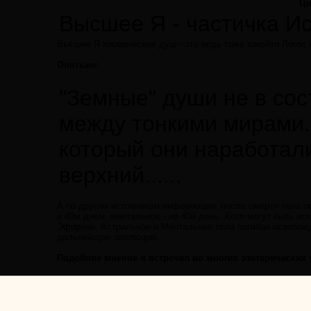
Ци
Высшее Я - частичка И
Высшее Я космических душ - это ведь тоже какойто Логос 
Опятьже:
"Земные" души не в со
между тонкими мирами.
который они наработали
верхний......
А по другим источникам информации, после смерти тела ос
и 40м днем, ментальное - на 40й день. Хотя могут быть ис
Эфирное, Астральное и Ментальное тела погибая освобожд
дальнейшую эволюцию.
Подобное мнение я встречал во многих эзотерических 