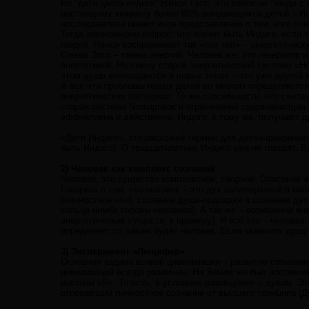
Но "дети цвета индиго" Нэнси Тэпп, это вовсе не "люди с 
настоящему моменту более 90% рождающихся детей – Индиг
исследователи имеют иное представление о том, кого счи
Тогда закономерен вопрос: что значит быть Индиго, если э
людей, Нэнси воспринимает так «тип тел» – энергетическ
Смена Эпох – смена энергий. Человек же, это генератор и
энергетикой. На смену старой энергетической системе «Ho
этом души воплощаются в новых телах – это уже другой 
А все эти проблемы новых детей во многом определяются
энергетических паттернах. Те же способености, что счит
старая система блокировок и ограничений сдерживающая 
эффективна и действенна. Индиго, к тому же, получают д
«Дети Индиго», это расхожий термин для детей-феноменов
быть Индиго). О тридцатилетних Индиго уже не говорят. 
2) Человек как комплекс сознаний
Человек, это существо комплексное, сборное. Описание ж
Говорить о том, что человек – это дух воплощённый в мат
(личностное «я»), сознание души-подсадки и сознание ду
кольце нимба головы человека). А так же – возможные вн
энергетических существ, к примеру). И всё это – человек
определяет то, каким будет человек. Если заменить душу
3) Эксперимент «Люцифер»
Основная задача всякой цивилизации – развитие сознани
цивилизаций всегда различны. На Земле же был поставлен
высшим «Я». То есть, в условиях разобщения с духом. Эт
отрезающий личностное сознание от высшего принципа (Ду