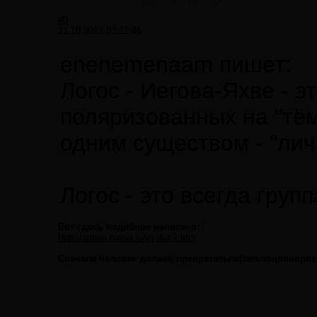
#9
11.10.2013 02:12:45
enenemenaam пишет:
Логос - Иегова-Яхве - э
поляризованных на "тём
одним существом - "лич
Логос - это всегда груп
Вот сдесь подобное написано:
http://antiqu.narod.ru/evoluc2.htm
Сначала человек должен превратиться(эволюционирова