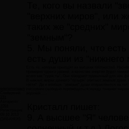
Те, кого вы назвали "
"верхних миров", или же
таких же "средних" мир
"земным"?
5. Мы поняли, что есть
есть души из "нижнего 
Есть те, которые приходят из высоких плотностей. Насчё
примерно одного уровня, а качество энергии будет немног
всего как "туристы". Они покидают привычный для них фи
В нижних мирах данного "пузыря" обитают земные души, к
гостя". Да и вообще, "земные" души отправляются на тот 
enenemenaam
состоянии свободно перемещаться между тонкими мирами.
Сообщений:
верхний......
231
Авторитет:
Кристалл пишет:
1094
Регистрация:
09.10.2013
9. А высшее "Я" челов
(ЗАБАНЕН)
солнечный и т.д.) Лого