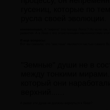
процессу, он непременно
гусениц, которые по т
русла своей эволюции.
enenemenaam,
А "вирата" это походу Логос? Но если так,
развития. А в Яхве с его эгоистичными наклонностями это
И еще вопросы:
Вот вы сказали, что "местные" являются частью самого Ях
"Земные" души не в со
между тонкими мирами.
который они наработали
верхний......
А разве эти души не должны вернуться к Яхве?