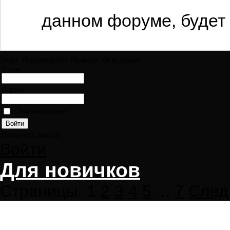
данном форуме, будет 
Поиск
Пользователи
Правила
Регистрация
Логин:
Пароль:
Запомнить меня
Напомнить пароль
Войти
Для новичков
Страницы:
1
2
3
4
5
...
7
След