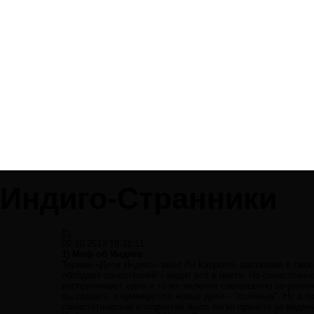
Индиго-Странники
#1
09.10.2013 19:31:11
1) Миф об Индиго
Термин «Дети Индиго» ввёл Ли Кэрролл, рассказав в свое
обладает синестезией – видит всё в цвете. Но синестези
воспринимают одно и то же явление совершенно по-разном
бы сказать, к примеру,что новые дети – "солёные". Ну а п
синестетическое восприятие было легко принято за виден