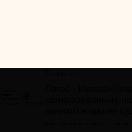
#10
11.10.2013 02:16:17
Логос - Иегова-Яхве
Кристалл
Сообщений:
798
поляризованных на 
Авторитет:
2196
Регистрация:
07.10.2012
являются одним сущ
Ну если в Яхве есть чтото светлое, значит над