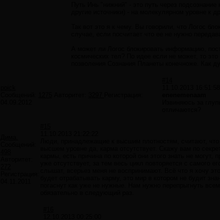
Путь Инь "нижний" - это путь через подсознание
другие источники) - на молекулярном уровне к д
Так вот это я к чему. Вы говорили, что Логос б
случае, если посчитает что ее не нужно передава
А может ли Логос блокировать информацию, пост
космических тел? По идее если не может, то это
позволения Сознания Планеты конечноже. Как д
#14
poick
11.10.2013 16:51:58
Сообщений:
1275
Авторитет:
3297
Регистрация:
enenemenaam
04.09.2012
Извиняюсь за глупы
отличаются?
#15
11.10.2013 21:22:22
Дима.
Люди, принадлежащие к высшим плотностям, считают, что у
Сообщений:
высшем уровне да, карма отсутствует. Скажу вам по секр
498
кармы, есть причина по которой они этого знать не могут,
Авторитет:
уже отсутствует, за тем весь цикл повторяется с самого его
272
слышат, всерьез меня не воспринимают. Всё что я хочу это 
Регистрация:
будет отрабатывать карму, это мир в котором не будит зна
04.11.2011
погаснут как уже не нужные. Нам нужно перепрыгнуть всем
обязательно в следующий раз.
#16
12.10.2013 00:25:00