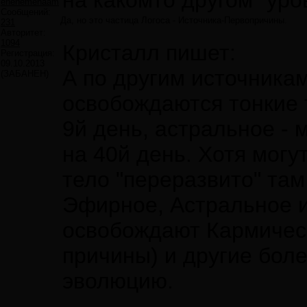
на какомто другом "уро
enenemenaam
Сообщений:
Да, но это частица Логоса - Источника-Первопричины.
231
Авторитет:
1094
Кристалл пишет:
Регистрация:
09.10.2013
А по другим источника
(ЗАБАНЕН)
освобождаются тонкие 
9й день, астральное - 
на 40й день. Хотя могу
тело "переразвито" там
Эфирное, Астральное и
освобождают Кармическ
причины) и другие бол
эволюцию.