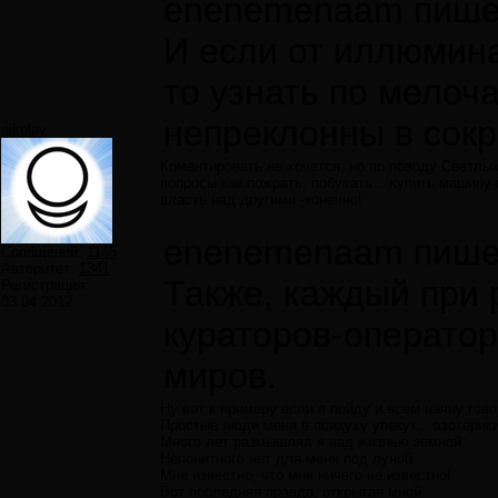
enenemenaam пише
И если от иллюмин
то узнать по мелоч
непреклонны в сокр
nikolay
Коментировать не хочется, но по поводу Светлых
вопросы как пожрать, побухать... купить машину
власть над другими -конечно!
enenemenaam пише
Сообщений:
1145
Авторитет:
1341
Также, каждый при 
Регистрация:
03.04.2012
кураторов-оператор
миров.
Ну вот к примеру если я пойду и всем начну гов
Простые люди меня в психуху упекут... эзотерик
Много лет размышлял я над жизнью земной.
Непонятного нет для меня под луной.
Мне известно, что мне ничего не известно!
Вот последняя правда, открытая мной.