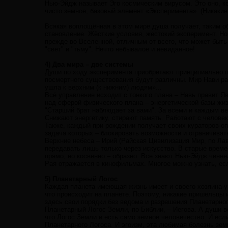
Нью-Эйдж называет Эго космическим вирусом. Это оно, кон
чисто земное, базовый элемент «Эксперимента». (Никакие
Всякая воплощённая в этом мире душа получает, таким об
становление. Жёсткие условия, жестокий эксперимент. Н
прежде во Вселенной, отличным от всего, что может быт
"свет" и "тьму". Нечто небывалое и невиданное!
4) Два мира – две системы
Души по ходу эксперимента приобретают принципиально пр
посмертного существования будут различны. Мир Нави ра
ушла к верхним (к нижним) людям»...
Всё управление исходит с тонкого плана – Навь правит Яв
над сферой физического плана – энергетической базы жиз
"Старший брат наблюдает за вами". За всеми и каждым в
Снижают энергетику, стирают память. Работают с человек
Также, каждый при рождении получает своих кураторов-опе
задача которых – блокировать возможности и ограничиват
Верхние небеса – Ирий (Райская Цивилизация Мир, по Ла
передавать лишь только через искусство. В старые времен
прямо, но косвенно – образно. Все знают Нью-Эйдж ченне
Рая отражается в кинофильмах. Многое можно узнать, ес
5) Планетарный Логос
Каждая планета имеющая жизнь имеет и своего хозяина-уп
что происходит на планете. Поэтому, никакие пришельцы и
здесь свои порядки без ведома и разрешения Планетарног
Планетарный Логос Земли, по Библии, – Иегова. А души в
что Логос Земли и есть само земное человечество. И есл
Планетарного Логоса. И эгоизм, эта любимая болезнь зем