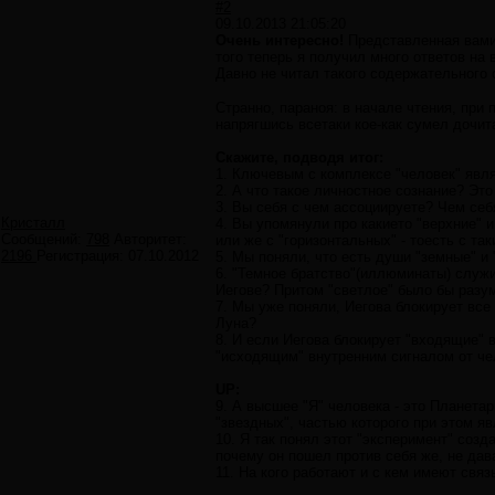
#2
09.10.2013 21:05:20
Очень интересно!
Представленная вами
того теперь я получил много ответов на
Давно не читал такого содержательного
Странно, параноя: в начале чтения, при
напрягшись всетаки кое-как сумел дочита
Скажите, подводя итог:
1. Ключевым с комплексе "человек" явля
2. А что такое личностное сознание? Эт
3. Вы себя с чем ассоциируете? Чем себ
Кристалл
4. Вы упомянули про какието "верхние" 
Сообщений:
798
Авторитет:
или же с "горизонтальных" - тоесть с та
2196
Регистрация:
07.10.2012
5. Мы поняли, что есть души "земные" и 
6. "Темное братство"(иллюминаты) служ
Иегове? Притом "светлое" было бы разу
7. Мы уже поняли, Иегова блокирует все
Луна?
8. И если Иегова блокирует "входящие" в
"исходящим" внутренним сигналом от чел
UP:
9. А высшее "Я" человека - это Планетар
"звездных", частью которого при этом я
10. Я так понял этот "эксперимент" созд
почему он пошел против себя же, не дав
11. На кого работают и с кем имеют свя