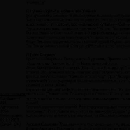
ревнителя".
6) Лунный культ и Солнечное Учение
Для духовного развития и восхождения планетарной циви
были так называемые языческие религии. Учение о триеди
всего живого. И поэтому, все «языческие культы» – Солне
Иудаизм-христианство-ислам – религия Иеговы. Бог-ревн
Логоса, заменяя его своей религией единобожия-единона
(солнечная-языческая вера тюрков) "позаботился" ислам..
Люди Писания одержимы эгоистической идеей Планетарног
Бог Земли затмил собой Солнце, став сам в себе "светоч
7) Дети Сварога
Христос – Сварожич. Галактический уровень. Пришёл на З
образом, стал "сыном Бога” – Планетарного Логоса.
Исток Космического Учения на Земле – это Арктида до "п
аспекта Эго, большая часть "павших душ" отделились, с
Две партии Атлантиды: "тёмные” и "светлые". Два "Дозор
иллюиминаты-люцифериды) более-менее известно, то о "С
«Учения Живой Этики».
«Братство» считает себя Учителями Человечества. Ах, ка
enenemenaam
это от них. (Точнее, – от Планетарного Логоса. И нет у н
Сообщений:
из них и двигать их дело – сдерживать восхождение чело
231
вовсе!)
Авторитет:
Система ограничения знаний. Все содержательные книги и
1094
"положено". И что Светлые, и что Тёмные – оба "Дозора"
Регистрация:
ещё можно что-то узнать по мелочам, то Светлые соверше
09.10.2013
(ЗАБАНЕН)
Русская Северная Традиция – это система знаний Аркиды
Даарии-Арктиды. Последовательно и методично, из века в