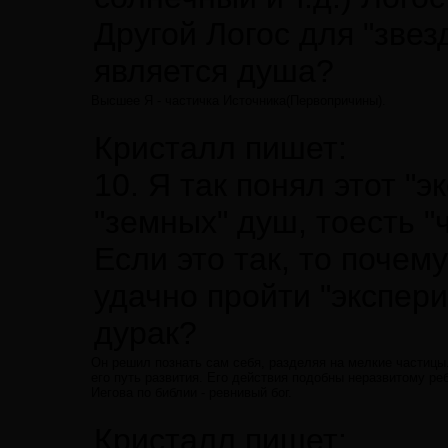
Другой Логос для "звез
является душа?
Высшее Я - частичка Источника(Первопричины).
Кристалл пишет:
10. Я так понял этот "
"земных" душ, тоесть "
Если это так, то почем
удачно пройти "экспер
дурак?
Он решил познать сам себя, разделяя на мелкие частицы.
его путь развития. Его действия подобны неразвитому реб
Иегова по библии - ревнивый бог.
Кристалл пишет: