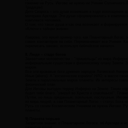
гонение на Русь. Иегове не нужно ни Учение Солнечного Ло
Традиции).
Дети Сварога – это души возникшие в ходе воплощения ар
материке Арктида. Эти души сформировались в комплексе
комплексе человека.
О том, что такое душа и как она возникает и формируется
«Ключи к тайнам жизни».
Лаврова, это яркий пример того, как Планетарный Логос, э
самих контактёров на себя. Переиначивает все Учения. Ка
переписать заново, используя библейское начало».
8. Люди – стадо богов
Захватчики человечества – "пришельцы" из мира Инферно
инфернальным существам к физическому плану Земли. За
миром.
Все эти кровавые боги древних народов Латинской Америк
Иные (aliens). А "космические корабли" НЛО, в массе сво
Земли и параллельных миров планеты. Их интересы совпа
физический план.
Для Иеговы выгоден террор Инферно на Земле. Таким обра
будет тебе благо, "уверуй во Христа и спасёшься!". Пл
Путём, но лишь преданные, лояльные, послушные. Иегове
из мира людей, а сам Планетарный Логос – статус Бога н
Русь со своим Космическим Учением не нужна Иегове. Ру
планеты.
9) Планета тюрьма
Запретное знание: о Планетарном Логосе, об Арктиде и ис
развития души).