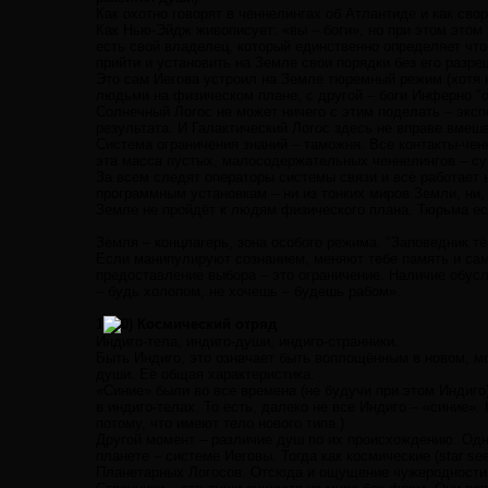
Как охотно говорят в ченнелингах об Атлантиде и как сво
Как Нью-Эйдж живописует: «вы – боги», но при этом этом
есть свой владелец, который единственно определяет что 
прийти и установить на Земле свои порядки без его разре
Это сам Иегова устроил на Земле тюремный режим (хотя 
людьми на физическом плане, с другой – боги Инферно "о
Солнечный Логос не может ничего с этим поделать – эксп
результата. И Галактический Логос здесь не вправе вмеша
Система ограничения знаний – таможня. Все контакты-че
эта масса пустых, малосодержательных ченнелингов – с
За всем следят операторы системы связи и всё работает 
программным установкам – ни из тонких миров Земли, ни
Земле не пройдёт к людям физического плана. Тюрьма ес
Земля – концлагерь, зона особого режима. "Заповедник тё
Если манипулируют сознанием, меняют тебе память и саму
предоставление выбора – это ограничение. Наличие обус
– будь холопом, не хочешь – будешь рабом».
1
Космический отряд
Индиго-тела, индиго-души, индиго-странники.
Быть Индиго, это означает быть воплощённым в новом, мо
души. Её общая характеристика.
«Синие» были во все времена (не будучи при этом Индиго)
в индиго-телах. То есть, далеко не все Индиго – «синие».
потому, что имеют тело нового типа.)
Другой момент – различие душ по их происхождению. Одн
планете – системе Иеговы. Тогда как космические (star se
Планетарных Логосов. Отсюда и ощущение чужеродности и