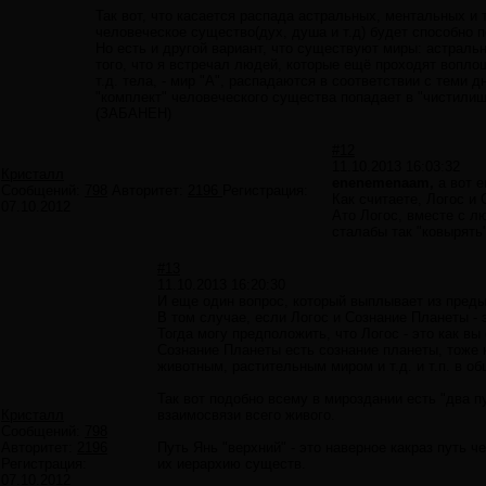
Так вот, что касается распада астральных, ментальных и т
человеческое существо(дух, душа и т.д) будет способно п
Но есть и другой вариант, что существуют миры: астральны
того, что я встречал людей, которые ещё проходят вопло
т.д. тела, - мир "А", распадаются в соответствии с теми
"комплект" человеческого существа попадает в "чистилище
(ЗАБАНЕН)
#12
11.10.2013 16:03:32
Кристалл
enenemenaam,
а вот е
Сообщений:
798
Авторитет:
2196
Регистрация:
Как считаете, Логос и 
07.10.2012
Ато Логос, вместе с л
сталабы так "ковырять"
#13
11.10.2013 16:20:30
И еще один вопрос, который выплывает из пред
В том случае, если Логос и Сознание Планеты - 
Тогда могу предположить, что Логос - это как в
Сознание Планеты есть сознание планеты, тоже 
животным, растительным миром и т.д. и т.п. в о
Так вот подобно всему в мироздании есть "два пу
Кристалл
взаимосвязи всего живого.
Сообщений:
798
Авторитет:
2196
Путь Янь "верхний" - это наверное какраз путь ч
Регистрация:
их иерархию существ.
07.10.2012