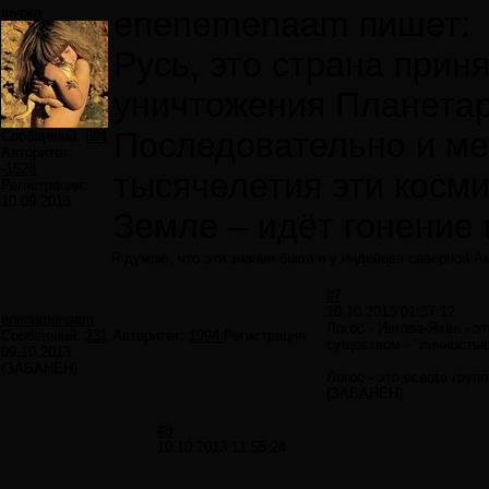
шурка
enenemenaam пишет:
Русь, это страна прин
уничтожения Планета
Последовательно и мет
Сообщений:
601
Авторитет:
-1528
тысячелетия эти косм
Регистрация:
10.09.2013
Земле – идёт гонение 
Я думаю, что эти знания были и у индейцев северной Ам
#7
10.10.2013 01:37:12
enenemenaam
Логос - Иегова-Яхве - 
Сообщений:
231
Авторитет:
1094
Регистрация:
существом - "личностью
09.10.2013
(ЗАБАНЕН)
Логос - это всегда груп
(ЗАБАНЕН)
#8
10.10.2013 11:55:24