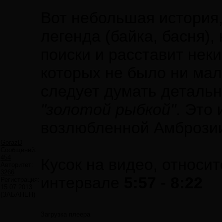
Вот небольшая история
легенда (байка, басня),
поиски и расставит нек
которых не было ни мал
следует думать детальн
"золотой рыбкой"
. Это
возлюбленной Амброзии
GorazD
Сообщений:
454
Кусок на видео, относи
Авторитет:
3266
интервале
5:57
-
8:22
Регистрация:
15.07.2013
(ЗАБАНЕН)
Загрузка плеера