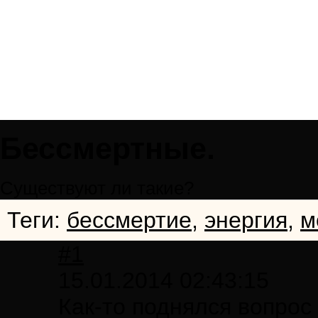
Бессмертные.
Существуют ли такие?
Теги:
бессмертие
,
энергия
,
м
#1
15.01.2014 02:43:15
Как-то поднялся вопрос