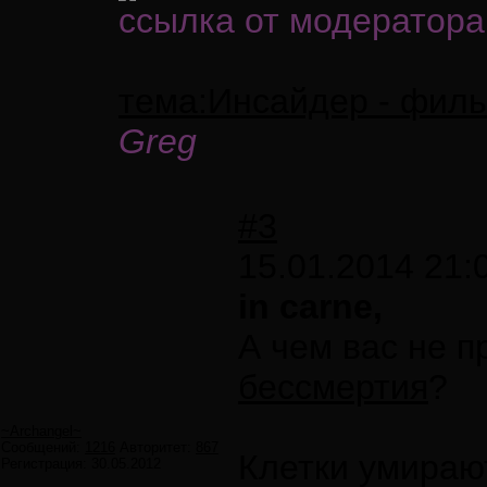
ссылка от модератора
тема:Инсайдер - фил
Greg
#3
15.01.2014 21:
in carne,
А чем вас не 
бессмертия
?
~Archangel~
Сообщений:
1216
Авторитет:
867
Клетки умирают
Регистрация:
30.05.2012