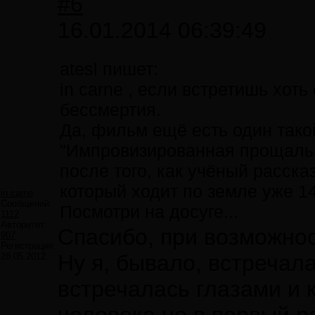
#6
16.01.2014 06:39:49
atesl пишет:
in carne , если встретишь хоть
бессмертия.
Да, фильм ещё есть один такой
"Импровизированная прощальн
после того, как учёный расска
который ходит по земле уже 1
in carne
Сообщений:
Посмотри на досуге...
1112
Авторитет:
Спасибо, при возможнос
907
Регистрация:
Ну я, бывало, встречал
28.05.2012
встречалась глазами и к