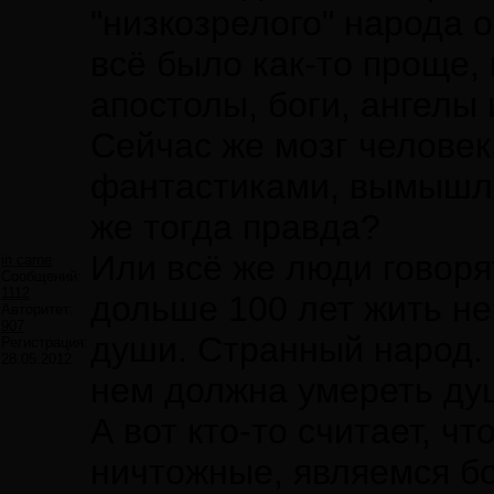
"низкозрелого" народа 
всё было как-то проще,
апостолы, боги, ангелы 
Сейчас же мозг человек
фантастиками, вымышле
же тогда правда?
Или всё же люди говорят
in carne
Сообщений:
1112
дольше 100 лет жить не 
Авторитет:
907
души. Странный народ. 
Регистрация:
28.05.2012
нем должна умереть душ
А вот кто-то считает, ч
ничтожные, являемся бо