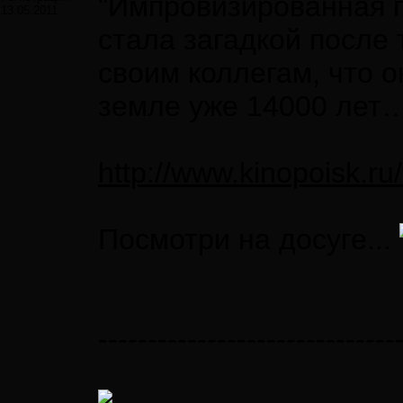
"Импровизированная 
13.05.2011
стала загадкой после 
своим коллегам, что о
земле уже 14000 лет
http://www.kinopoisk.ru
Посмотри на досуге...
------------------------------