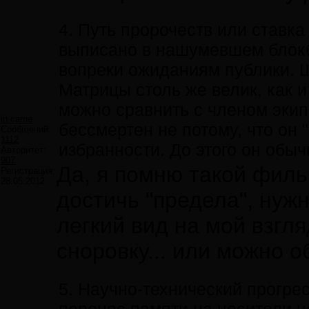
4. Путь пророчеств или ставк
выписано в нашумевшем блокб
вопреки ожиданиям публики. 
Матрицы столь же велик, как и
можно сравнить с членом экип
in carne
бессмертен не потому, что он 
Сообщений:
1112
избранности. До этого он обыч
Авторитет:
907
Да, я помню такой филь
Регистрация:
28.05.2012
достичь "предела", нуж
легкий вид на мой взгля
сноровку... или можно о
5. Научно-технический прогре