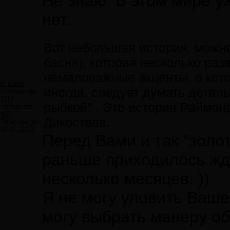
Не знаю. В этом мире у
нет.
Вот небольшая история, можно
басня), которая несколько раз
немаловажные акценты, о кот
in carne
иногда, следует думать деталь
Сообщений:
1112
рыбкой" . Это история Раймон
Авторитет:
907
Дикостела.
Регистрация:
28.05.2012
Перед Вами и так "золо
раньше приходилось жда
несколько месяцев. ))
Я не могу уловить Вашег
могу выбрать манеру об