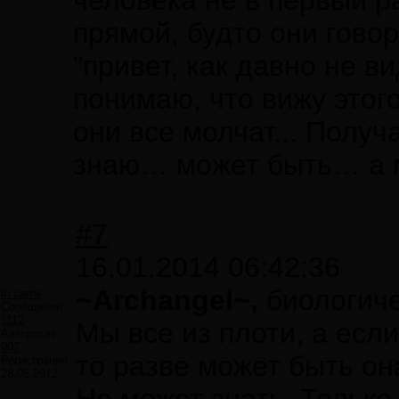
человека не в первый р
прямой, будто они говоря
"привет, как давно не в
понимаю, что вижу этог
они все молчат... Получ
знаю… может быть… а мо
#7
16.01.2014 06:42:36
~Archangel~,
биологиче
in carne
Сообщений:
1112
Мы все из плоти, а есл
Авторитет:
907
то разве может быть он
Регистрация:
28.05.2012