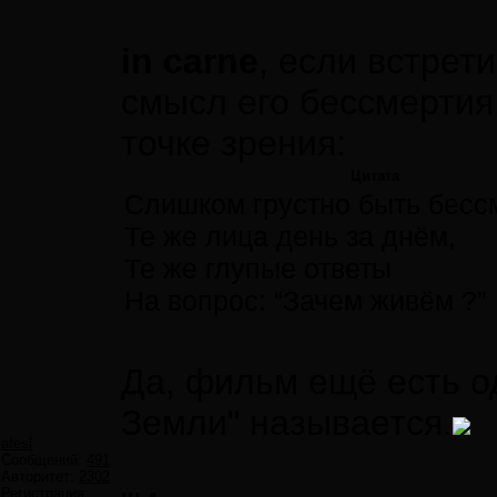
in carne
, если встрети
смысл его бессмертия.
точке зрения:
Цитата
Слишком грустно быть бесс
Те же лица день за днём,
Те же глупые ответы
На вопрос: “Зачем живём ?”
Да, фильм ещё есть од
Земли" называется.
atesl
Сообщений:
491
Авторитет:
2302
Регистрация: