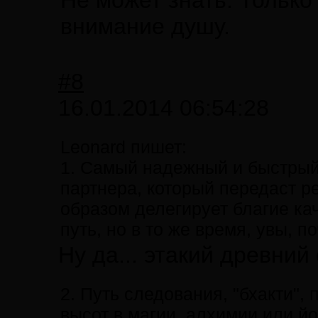
Не может знать. Только
внимание душу.
#8
16.01.2014 06:54:28
Leonard пишет:
1. Самый надежный и быстрый 
партнера, который передаст р
образом делегирует благие ка
путь, но в то же время, увы,
Ну да... этакий древний
2. Путь следования, "бхакти",
высот в магии, алхимии или й