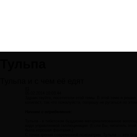
Тульпа
Тульпа и с чем её едят
#1
05.02.2014 10:03:44
Здравствуйте, посетители этой темы. В этой теме я решил 
копипаст, так что пожалуйста, попрошу не ругаться по это
Начнем с определения:
Тульпа - в тибетском буддизме материализованное вопло
виде управляемой галлюцинации. (Если Вы, читатель этой 
была хорошая фантазия.)
С точки зрения современной психиатрии, Тульпа — это без