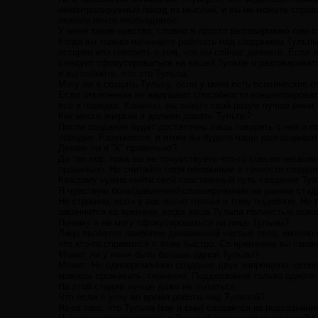
неконтролируемый поезд из мыслей, и вы не можете справи
нежели нечто необходимое.
У меня такое чувство, словно я просто разговариваю сам 
Когда вы только начинаете работать над созданием Тульпы
истории или говорить о том, что вы сейчас делаете. Если 
следует сфокусироваться на вашей Тульпе и разговаривать 
и вы поймёте, что это Тульпа.
Могу ли я создать Тульпу, если у меня есть психические о
Если отклонения не нарушают способности концентрировать
всё в порядке. Конечно, вы знаете свой разум лучше меня
Как много энергии я должен давать Тульпе?
После создания будет достаточно лишь говорить с ней и по
порядке. Разумеется, в итоге вы будете чаще разговариват
Делаю ли я “X” правильно?
До тех пор, пока вы не почувствуете что-то совсем негати
правильно. Не считайте себя обязанным в точности следова
Каждому нужно найти свой собственный путь создания Тул
Я чувствую боль/давление/головокружение на ранних стад
Не страшно, если у вас болит голова и тому подобное. Н
закончится ко времени, когда ваша Тульпа полностью осво
Почему я не могу сфокусироваться на лице Тульпы?
Лицо является наиболее динамичной частью тела, именно 
что кто-то справился с этим быстро. Со временем вы сможе
Может ли у меня быть больше одной Тульпы?
Может. Но одновременное создание двух запрещено, особен
можешь прожевать, серьёзно. Поддержание только одного н
На этой стадии лучше даже не пытаться.
Что если я усну во время работы над Тульпой?
Из-за того, что Тульпа (как и сны) создаётся из подсознан