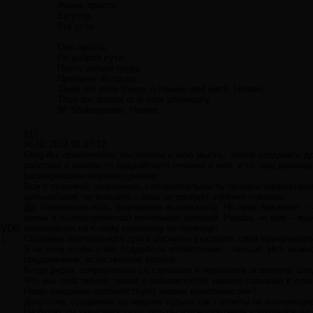
Жизнь проста:
Ее уста...
Его уста...
Она проста
По доброй сути,
Пусть только грудь
Прильнет ко груди...
There are more things in heaven and earth, Horatio,
Than are dreamt of in your philosophy.
W. Shakespeare, Hamlet
#17
06.02.2014 01:17:12
Greg dы, практически, высказали и мою мысль: зачем создавать д
работает в контексте буддийского течение и иже, и то, под руков
расширившего мировосприятие.
Вся с психикой, сознанием, самодеятельность чревата эффектами,
дальнейшем, не вначале – пока не пройдёт эффект новизны.
Да, технология есть. Вырванная из контекста. Но прав Архангел 
жизнь в психиатрической лечебнице, калекой. Решать не вам – ящи
VDB-
наблюдения ни к чему хорошему не приведёт.
1
Создавая виртуального друга рискуете ухудшить свои коммуника
Я не хочу чтобы у вас создалось впечатление – нельзя. Нет, можн
продвижение, естественное вполне.
Когда риски, сопряжённые со страхами и незнанием оговорены сле
Что мы, собственно, знаем о возможностях нашего сознания в пл
Наши ожидания соответствуют нашим возможностям?
Допустим, созданная на неделю тульпа даст ответы на волнующи
Не будет ли зависимости от тульпы и предпочтения коммуникации