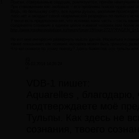
1
Поиски, совершаемые сердцем, реализуются, причём наилучшим о
При становлении вас любовью – все проблемы поиска чудесным обр
Ведь, по большому счёту, все едины душою, различия происходят 
либо нет и ожидает своей «кармической разрядки» по полного исч
У меня есть предположение, что искомая вами часть – часть вашег
соединяете сознание в единое целое и живой человек вам более не
http://www.insiderrevelations.ru/forum/forum18/topic2727/?PAGEN_1=
Но вот мне интересно развернуть мысль далее. Насколько я помню
также показывает как психика человека может быть грамотно разв
Что вы скажете по этому поводу? Здесь божества -это тульпы ил
#3
05.02.2014 14:26:24
Н
VDB-1 пишет:
Aquarelles , благодарю,
подтверждаете моё пр
Тульпы. Как здесь не вс
сознания, твоего сознан