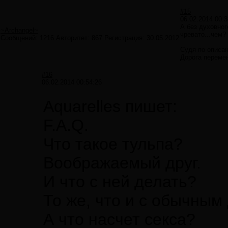
#15
06.02.2014 00:3
А без духовног
~Archangel~
чревато...чем?
Сообщений:
1216
Авторитет:
867
Регистрация:
30.05.2012
Судя по описа
Дорога переме
#16
06.02.2014 00:54:26
Aquarelles пишет:
F.A.Q.
Что такое тульпа?
Воображаемый друг.
И что с ней делать?
То же, что и с обычным
А что насчет секса?