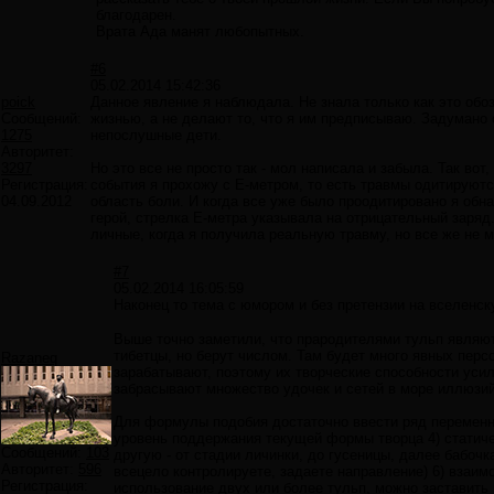
благодарен.
Врата Ада манят любопытных.
#6
05.02.2014 15:42:36
poick
Данное явление я наблюдала. Не знала только как это обоз
Сообщений:
жизнью, а не делают то, что я им предписываю. Задумано о
1275
непослушные дети.
Авторитет:
3297
Но это все не просто так - мол написала и забыла. Так вот
Регистрация:
события я прохожу с Е-метром, то есть травмы одитируются
04.09.2012
область боли. И когда все уже было проодитировано я обна
герой, стрелка Е-метра указывала на отрицательный заряд
личные, когда я получила реальную травму, но все же не м
#7
05.02.2014 16:05:59
Наконец то тема с юмором и без претензии на вселенс
Выше точно заметили, что прародителями тульп являютс
тибетцы, но берут числом. Там будет много явных пер
Razaneq
зарабатывают, поэтому их творческие способности усил
забрасывают множество удочек и сетей в море иллюзий,
Для формулы подобия достаточно ввести ряд переменны
уровень поддержания текущей формы творца 4) статиче
Сообщений:
103
другую - от стадии личинки, до гусеницы, далее бабочк
Авторитет:
596
всецело контролируете, задаете направление) 6) взаим
Регистрация:
использование двух или более тульп, можно заставить