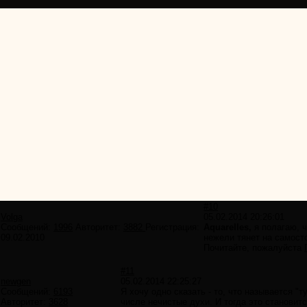
#10
Volga
05.02.2014 20:26:01
Сообщений:
1996
Авторитет:
3882
Регистрация:
Aquarelles,
я полагаю, ч
09.02.2010
нежели тянет на самост
Почитайте, пожалуйста
#11
newgen
05.02.2014 22:25:27
Сообщений:
6193
Я хочу одно сказать - то, что называется "
Авторитет:
3628
числе нечистые духи. И тогда это становитс