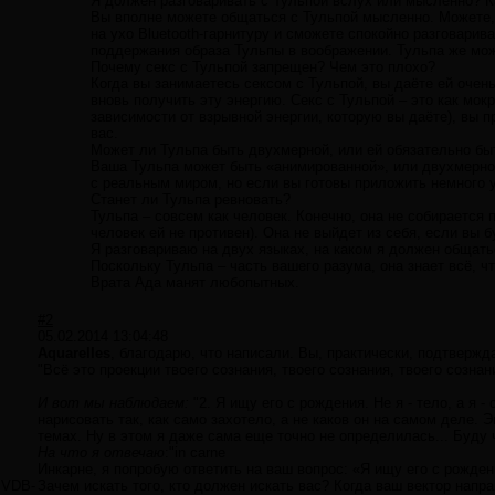
Я должен разговаривать с Тульпой вслух или мысленно? К
Вы вполне можете общаться с Тульпой мысленно. Можете, к
на ухо Bluetooth-гарнитуру и сможете спокойно разговарив
поддержания образа Тульпы в воображении. Тульпа же мо
Почему секс с Тульпой запрещен? Чем это плохо?
Когда вы занимаетесь сексом с Тульпой, вы даёте ей очень
вновь получить эту энергию. Секс с Тульпой – это как мокр
зависимости от взрывной энергии, которую вы даёте), вы п
вас.
Может ли Тульпа быть двухмерной, или ей обязательно бы
Ваша Тульпа может быть «анимированной», или двухмерной
с реальным миром, но если вы готовы приложить немного у
Станет ли Тульпа ревновать?
Тульпа – совсем как человек. Конечно, она не собирается 
человек ей не противен). Она не выйдет из себя, если вы б
Я разговариваю на двух языках, на каком я должен общать
Поскольку Тульпа – часть вашего разума, она знает всё, ч
Врата Ада манят любопытных.
#2
05.02.2014 13:04:48
Aquarelles
, благодарю, что написали. Вы, практически, подтверж
"Всё это проекции твоего сознания, твоего сознания, твоего сознани
И вот мы наблюдаем:
"2. Я ищу его с рождения. Не я - тело, а я 
нарисовать так, как само захотело, а не каков он на самом деле.
темах. Ну в этом я даже сама еще точно не определилась... Буду 
На что я отвечаю
:"in carne
Инкарне, я попробую ответить на ваш вопрос: «Я ищу его с рожде
VDB-
Зачем искать того, кто должен искать вас? Когда ваш вектор напр