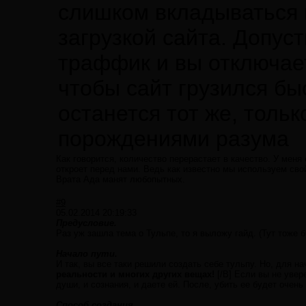
слишком вкладываться 
загрузкой сайта. Допус
траффик и вы отключае
чтобы сайт грузился бы
останется тот же, тольк
порождениями разума
Как говорится, количество перерастает в качество. У мен
откроет перед нами. Ведь как известно мы используем сво
Врата Ада манят любопытных.
#9
05.02.2014 20:19:33
Предусловие.
Раз уж зашла тема о Тульпе, то я выложу гайд. (Тут тоже б
Начало пути.
И так, вы все таки решили создать себе тульпу. Но, для н
реальности и многих других вещах!
[/B] Если вы не увер
души, и сознания, и даете ей. После, убить ее будет оче
Способ создания.