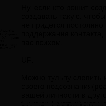
Ну, если кто решит созд
создавать такую, чтобы
не придется постоянно 
Aquarelles
поддержания контакта,
Сообщений:
10
Авторитет:
вас психом.
30
Регистрация:
05.02.2014
UP:
Можно тульпу слепить и
своего подсознания(ре
вашей личности в друг
Интересный вопрос. По идеи можно, но без понятия, что э
рассказать тебе о твоей прошлой жизни. Если Вы попробуе