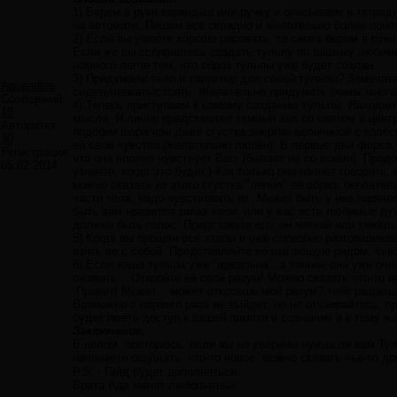
1) Берем в руки карандаш или ручку и описываем в тетрад
на автомате. Пишим все складно и желательно более поня
2) Если вы умеете хорошо рисовать, то снова берем в руки
Если же вы собираетесь создать тульпу по вашему любимо
намного легче тем, что образ тульпы уже будет создан.
3) Придумали тело и характер для своей тульпы? Замечат
Aquarelles
сидеть\лежать\стоять. Желательно придумать очень много
Сообщений:
4) Теперь приступаем к самому созданию тульпы. Находим 
10
мысли. Я лично представлял темный зал со светом в цент
Авторитет:
подобии шара или даже сгустка энергии величиной с колес
30
ей свои чувства (желательно любви). В первые дни форса, 
Регистрация:
что она вполне чувствует Вас. (бывает не со всеми). Продо
05.02.2014
узнаете, когда это будет.) Как только она начнет говорить
можно сказать из этого сгустка "лепил" её образ. (желате
части тела, надо чувствовать их. Может быть у нее горяче
быть вам нравится запах хвои, или у вас есть любимые дух
должен быть голос. Представьте его, он мягкий или тяжёлы
5) Когда вы прошли все этапы и уже спокойно разговаривае
взять ее с собой. Представляйте ее шагающую рядом, чувст
6) Если ваша тульпа уже "идеальна", а точнее она уже оче
оживить... Откройте ей свой разум! Можно сказать что-то в
-Привет! Может... может откроешь мой разум? тебе разреш
Возможно с первого раза не выйдет, но не отчаивайтесь, 
будет иметь доступ к вашей памяти и сознанию и к тому же
Заключение.
В целом, повторюсь, если вы не уверены нужна ли вам Туль
начинаете ощущать, что-то новое, можно сказать чье-то дру
P.S. - Гайд будет дополняться.
Врата Ада манят любопытных.