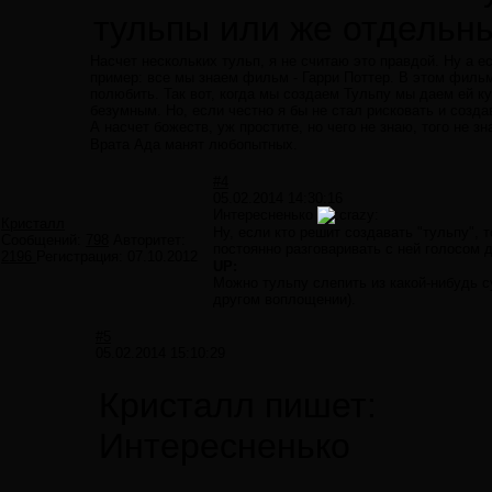
тульпы или же отдельн
Насчет нескольких тульп, я не считаю это правдой. Ну а е
пример: все мы знаем фильм - Гарри Поттер. В этом фильм
полюбить. Так вот, когда мы создаем Тульпу мы даем ей ку
безумным. Но, если честно я бы не стал рисковать и созда
А насчет божеств, уж простите, но чего не знаю, того не з
Врата Ада манят любопытных.
#4
05.02.2014 14:30:16
Интересненько
Кристалл
Ну, если кто решит создавать "тульпу", 
Сообщений:
798
Авторитет:
постоянно разговаривать с ней голосом 
2196
Регистрация:
07.10.2012
UP:
Можно тульпу слепить из какой-нибудь с
другом воплощении).
#5
05.02.2014 15:10:29
Кристалл пишет:
Интересненько