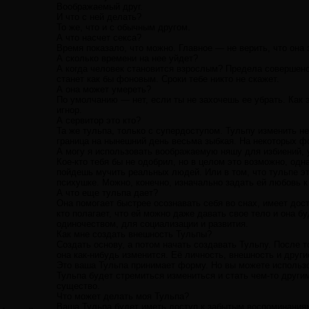
Воображаемый друг.
И что с ней делать?
То же, что и с обычным другом.
А что насчет секса?
Время показало, что можно. Главное — не верить, что она э
А сколько времени на нее уйдет?
А когда человек становится взрослым? Предела совершенс
станет как бы фоновым. Сроки тебе никто не скажет.
А она может умереть?
По умолчанию — нет, если ты не захочешь ее убрать. Как 
игнор.
А сервитор это кто?
Та же тульпа, только с супердоступом. Тульпу изменить н
граница на нынешний день весьма зыбкая. На некоторых ф
А могу я использовать воображаемую няшу для избиений, 
Кое-кто тебя бы не одобрил, но в целом это возможно, одн
пойдешь мучить реальных людей. Или в том, что тульпе э
психушке. Можно, конечно, изначально задать ей любовь к
А что еще тульпа дает?
Она помогает быстрее осознавать себя во снах, имеет дос
кто полагает, что ей можно даже давать свое тело и она б
одиночеством, для социализации и развития.
Как мне создать внешность Тульпы?
Создать основу, а потом начать создавать Тульпу. После т
она как-нибудь изменится. Её личность, внешность и други
Это ваша Тульпа принимает форму. Но вы можете использо
Тульпа будет стремиться измениться и стать чем-то другим
существо.
Что может делать моя Тульпа?
Ваша Тульпа будет иметь доступ к забытым воспоминания