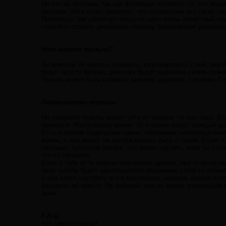
Но это не болезнь, так как болезнью является то, что м
болезни. Хотя стоит заметить, что психиатрия это такая на
Поскольку, как сболтнул когда-то один очень известный 
спокойно ставить диагнозом любому более-менее увлечённ
Что может тульпа?
Ты можешь её видеть, слышать, разговаривать с ней, она б
будет просто бревно, девушка будет наделена своим созна
Тульпа может быть собакой, камнем, деревом, горшком. Ее
Особенности тульпы
На создание тульпы может уйти от недели, то пол года. Вс
появится. Желательно время: 30 и более минут, каждый де
Есть и прочие подводные камни, связанные непосредственно
жизнь, и она может не всегда желать быть с тобой. Если т
обладает чувством юмора, она может шутить, пока ты с кем
что-то смешное.
Если у тебя есть широко мыслящие друзья, при этом не я
твоя тульпа будет наслаждаться общением с кем-то помимо 
и она хочет смотреть его в кинотеатре, можешь иногда бал
баловать её чем-то. Не забывай, она не может взаимодейс
дела.
F.A.Q.
Что такое тульпа?