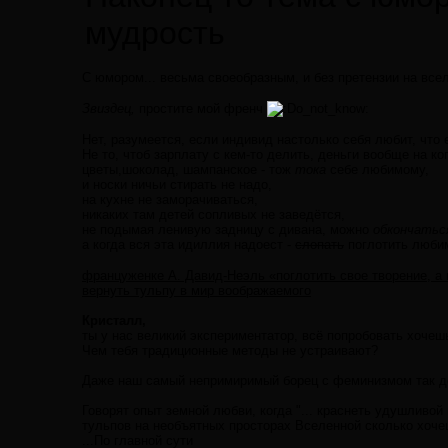
мудрость
С юмором... весьма своеобразным, и без претензии на вс
Звиздец,
простите мой френч
o_not_know:
Нет, разумеется, если индивид настолько себя любит, что
Не то, чтоб зарплату с кем-то делить, деньги вообще на ког
цветы,шоколад, шампанское - тож
тока
себе любимому,
и носки ничьи стирать не надо,
на кухне не заморачиваться,
никаких там детей сопливых не заведётся,
не подымая ленивую задницу с дивана, можно
обкончатьс
а когда вся эта идиллия надоест -
слопать
поглотить люби
француженке А. Давид-Неэль «поглотить свое творение, а н
вернуть тульпу в мир воображаемого
Кристалл,
ты у нас великий экспериментатор, всё попробовать хочеш
Чем тебя традиционные методы не устраивают?
Даже наш самый непримиримый борец с феминизмом так де
Говорят опыт земной любви, когда "... краснеть удушливой
тульпов на необъятных просторах Вселенной сколько хочеш
...По главной сути