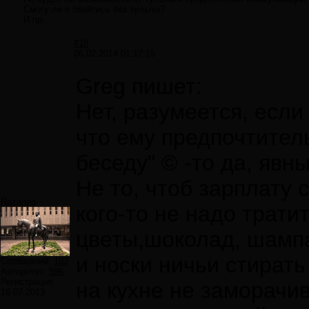
Смогу ли я обойтись без тульпы?
И пр..
#18
06.02.2014 01:17:15
Greg пишет:
Нет, разумеется, если
что ему предпочтител
беседу" © -то да, явн
Не то, чтоб зарплату 
Razaneq
кого-то не надо тратит
цветы,шоколад, шампа
и носки ничьи стирать
Сообщений:
103
Авторитет:
596
Регистрация:
на кухне не заморачив
16.07.2013