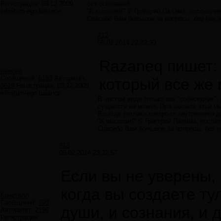
Регистрация:
03.12.2009
без оснований.
infinitum-ego balance
"К высотам!" © Григорий Палама, последние
Спасибо Вам большое за вопросы, без них я 
#12
05.02.2014 22:32:30
Razaneq пишет:
newgen
Сообщений:
6193
Авторитет:
который все же 
3628
Регистрация:
03.12.2009
infinitum-ego balance
В чистом виде только как "собеседник",
сущности не может. При захвате этой 
Вообще техники контроля внутреннего д
"К высотам!" © Григорий Палама, после
Спасибо Вам большое за вопросы, без ни
#13
05.02.2014 23:22:57
Если вы не уверены, 
когда вы создаете ту
Кристалл
Сообщений:
798
души, и сознания, и 
Авторитет:
2196
Регистрация: