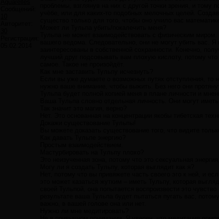
Aquarelles
проблемы, взглянув на них с другой точки зрения, и тому 
Сообщений:
учёбе, или для каких-то подобных мелочных целей. Создава
10
существо только для того, чтобы оно учило вас математик
Авторитет:
Может ли Тульпа убить/покалечить меня?
30
Тульпа не может взаимодействовать с физическим миром. О
Регистрация:
вашего ведома. Следовательно, они не могут убить вас. Я
05.02.2014
заинтересованы в собственной сохранности. Конечно, полу
лучший друг подсовывать вам плохую кислоту, потому что 
самое. Такое не произойдёт.
Как мне заставить Тульпу исчезнуть?
Если вы уже думаете о возможных путях отступления, то не
нужно ваше внимание, чтобы выжить. Без него они протян
Тульпа будет полной копией меня в плане личности и мнен
Ваша Тульпа словно отдельная личность. Они могут иметь 
Так значит это магия, верно?
Нет. Это основанная на концентрации якобы тибетская техн
Докажи существование Тульпы!
Вы можете доказать существование того, что видите тольк
Как давать Тульпе энергию?
Простым взаимодействием.
Мастурбировать на Тульпу плохо?
Это неизученная зона, потому что это сексуальная энергия
Могу ли я создать Тульпу, которая выглядит как я?
Нет, потому что вы привяжете часть своего эго к ней, и ес
это может казаться жутким – иметь Тульпу, которая выгля
своей Тульпой, она попытается воспроизвести это чувство в
результате ваша Тульпа будет пытаться пугать вас, потому
важно, в вашей голове она или нет.
Нужно ли мне медитировать?
Не в привычном понимании. Я уверен, что медитация помож