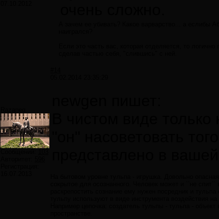
07.10.2012
очень сложно.
А зачем ее убивать? Какое варварство... а еслибы А
наигрался?
Если это часть вас, которая отделяется, то логично 
сделав частью себя, "слившись" с ней.
#14
05.02.2014 23:35:29
newgen пишет:
Razaneq
В чистом виде только к
"он" насоветовать тог
представлено в вашей
Сообщений:
103
Авторитет:
596
Регистрация:
16.07.2013
На бытовом уровне тульпа - игрушка. Довольно опасная
сокрытое для осознанного. Человек может и ``не спит`
раскрепостить сознание ему нужен посредник и тульпа
тульпу используют в виде инструмента воздействия на
Например цепочка: создатель тульпы - тульпа - объект
пространстве.