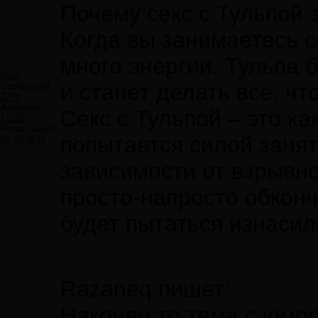
Почему секс с Тульпой 
Когда вы занимаетесь с
много энергии. Тульпа 
Greg
и станет делать всё, чт
Сообщений:
3270
Авторитет:
Секс с Тульпой – это ка
11325
Регистрация:
попытается силой занят
07.02.2011
зависимости от взрывно
просто-напросто обконч
будет пытаться изнасил
Razaneq пишет:
Наконец то тема с юмор