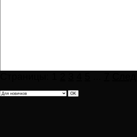
Страницы:
1
2
3
4
5
...
7
След