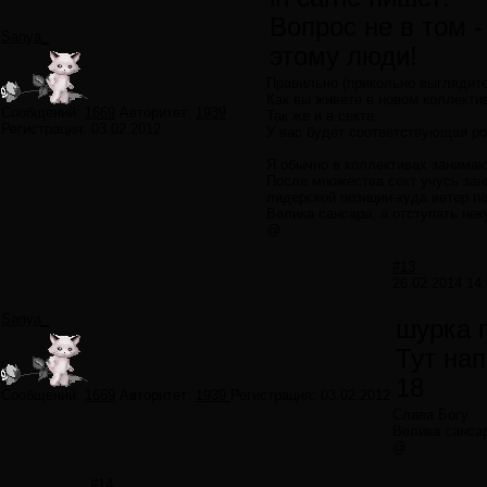
Вопрос не в том -
Sanya_
этому люди!
Правильно (прикольно выглядите
Как вы живете в новом коллекти
Сообщений:
1669
Авторитет:
1939
Так же и в секте.
Регистрация:
03.02.2012
У вас будет соответствующая ро
Я обычно в коллективах занима
После множества сект учусь зан
лидерской позиции-куда ветер пон
Велика сансара, а отступать нек
@
#13
26.02.2014 14:
Sanya_
шурка 
Тут на
18
Сообщений:
1669
Авторитет:
1939
Регистрация:
03.02.2012
Слава Богу.
Велика сансар
@
#14