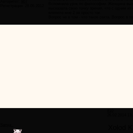
Авторитет:
907
Вспомнила урок по философии. Женщина вызуб
Регистрация:
28.05.2012
высказала свою точку зрения, что с одним из
влепила мне 2 за просто так.
Вопрос не в том - что такое секта. Вопрос в т
#10
26.02.2014 13:
Sanya_
Xolod K