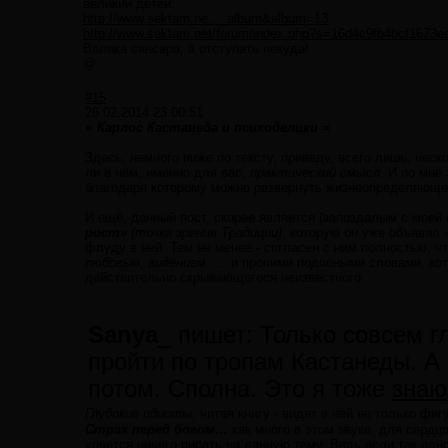
великий детей:
http://www.sektam.ne..._album&album=13
http://www.sektam.net/forum/index.php?s=16d4c9fb4bcf1673
Велика сансара, а отступать некуда!
@
#15
26.02.2014 23:00:51
= Карлос Кастанеда и психоделики =
Здесь, немного ниже по тексту, приведу, всего лишь, неск
ли в нём, именно для вас,
практический смысл
. И по мне
благодаря которому можно развернуть жизнеопределяюще
И ещё, данный пост, скорее является (запоздалым с мое
рост»
(точка зрения Традиции)
, которую он уже объявил 
флуду в ней. Тем не менее - согласен с ним полностью, ч
любовью
,
видением
, … и прочими подобными словами, кот
действительно скрывающегося неизвестного.
Sanya
_ пишет: Только совсем г
пройти по тропам Кастанеды. А 
потом. Сполна. Это я тоже
знаю
Глубокие идиоты
, читая книгу - видят в ней не только фигу
Страх перед богом…
как много в этом звуке, для сердца
хочется ничего писать на данную тему. Ведь если так одн