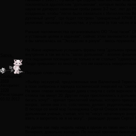
поклоняться адыгейским "дольменам", которые якобы явля
наука не датирует каменные гробы ранее 3-2 тыс. лет до 
созданные, чтобы "легче было связаться с Интеллектом В
духовный центр", где будет построен "грандиозный ХРА
религиям, начиная с язычества, и учениям (в том числе и а
Раньше паломничества организовывало ОО "Анастасия" (3534
и уставным целям и задачам*, сейчас этим занимается пра
я бы записалась на "Экскурсию в разум" - авось поумнела 
На Жане нормально услышать фразы типа "дольмен пришел"
внутренне а так же есть "запах дольмена" - вполне физи
Sanya_
эти ощущения посещают не только и не столько "сдвинуты
Люди привыкают ко многому, что им казалось невероятны
Передаю слово очевидцу:
Сообщений:
1669
>Выбор экскурсий, предложенных мне Валентиной Терентье
Авторитет:
в позе эмбриона и зарядка космической энергией на "свято
1939
На моих глазах немолодая дама стянула с себя верхнюю ча
Регистрация:
стояла так минут 20. Другие люди прислонялись к дольмен
03.02.2012
бегать хочу!" - кричал трехлетний малыш, которого прину
вопрос, зачем она это, собственно, делает, родительница о
В беседе со мной мэр Геленджика Сергей Озеров взволнова
дольменам ученых, считая, что те "несут негативную энер
взять и запретить их я не могу", - разводил руками Сергей
Не далее как пару недель назад в одном из таких мест не
Вечереет, довольно холодно. По лесной тропинке бежит дев