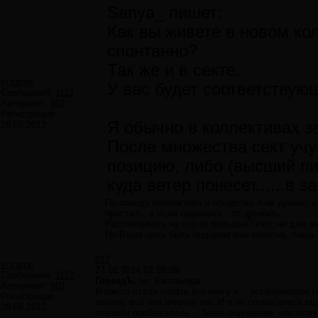
Sanya_ пишет:
Как вы живете в новом ко
спонтанно?
Так же и в секте.
in carne
У вас будет соответствую
Сообщений:
1112
Авторитет:
907
Регистрация:
Я обычно в коллективах 
28.05.2012
После множества сект уч
позицию, либо (высший пи
куда ветер понесет......в 
По поводу коллектива и общества я не думаю, к
простить, а если нравлюсь - то дружить.
Рассчитывать на что-то большее? Нет, не для ме
Но Ваша цель быть лидером мне понятна, лишь
#17
in carne
27.02.2014 02:59:59
Сообщений:
1112
ГораздЪ,
эх, Кастанеда...
Авторитет:
907
Я как-то стала читать его книгу и... остановилась
Регистрация:
почему всё оно именно так. И я не согласилась ещ
28.05.2012
глазами пробежалась... Такое ощущение, что исти