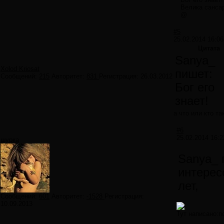
Велика сансар
@
#5
25.02.2014 16:06
Цитата
Sanya_
Xolod Kriosat
пишет:
Сообщений:
215
Авторитет:
831
Регистрация:
26.03.2012
Бог его
знает!
а что или кто та
#6
25.02.2014 16:2
шурка
Sanya_ 
интерес
лет,
Сообщений:
601
Авторитет:
-1528
Регистрация:
10.09.2013
Тут написано:п