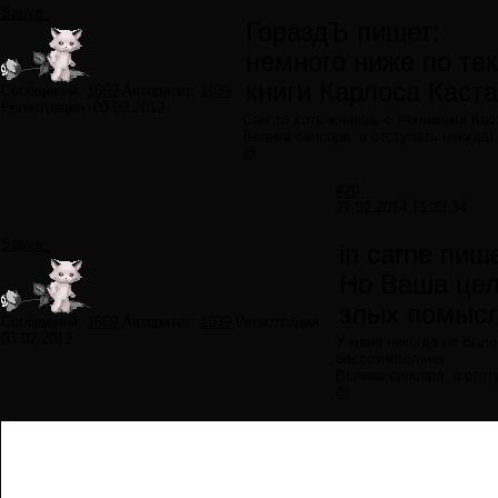
Sanya_
ГораздЪ пишет:
немного ниже по тек
книги Карлоса Каст
Сообщений:
1669
Авторитет:
1939
Регистрация:
03.02.2012
Сам то хоть живешь с техниками Ка
Велика сансара, а отступать некуда!
@
#20
27.02.2014 15:23:34
Sanya_
in carne пиш
Но Ваша цел
злых помыс
Сообщений:
1669
Авторитет:
1939
Регистрация:
03.02.2012
У меня никогда не было
бессознательна.
Велика сансара, а отст
@