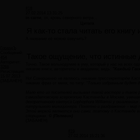
#18
27.02.2014 13:31:25
in carne
, эх, кровь северного ветра...
Цитата
Я как-то стала читать его книгу и
А название её можно озвучить?
ГораздЪ
Сообщений:
Такое ощущение, что истинные 
454
Авторитет:
Точно. Такое вольнодумие в уму, который у нас на всех од
3266
никакие книги, авторитеты и академии, ведь:
"Каждый Гаск
Регистрация:
15.07.2013
Но! Совершенно не являюсь никаким
прессекретарём Кас
(ЗАБАНЕН)
никаких фраз от меня, по типу:
"Только избранным будет д
Мало кто из писателей вызывал такой восторг и такое 
самиздатовскую ксерокопию Кастанеды в Москве, увеша
декоративного кактуса Lophophora Williamsi у ошалевши
патрульного милиционера. Понятно и раздражение – мир п
Этой меркой являются они сами, поэтому о Кастанеде в
спорщиках.
© (Пелевин)
(ЗАБАНЕН)
#19
27.02.2014 15:21:36