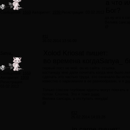
а что и
Бог?
Сообщений:
1669
Авторитет:
1939
Регистрация:
03.02.2012
да ну его к с
Велика сансар
@
#11
26.02.2014 13:56:09
Xolod Kriosat пишет:
Sanya_
во времена когдаSanya_ бы
первый пост не мой. он из сайта. ссылка.
костанеду мне дали почитать когда мне было лет
Сообщений:
1669
сделать это частью труда. это означало бы испо
Авторитет:
1939
известно о наркомании в ее разнообразии, и я
зн
Регистрация:
03.02.2012
Только совсем глубокие идиоты могут поехать в 
потом. Сполна. Это я тоже
знаю
.
Велика сансара, а отступать некуда!
@
#12
26.02.2014 14:03:28
in carne пишет: