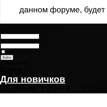
данном форуме, будет 
Поиск
Пользователи
Правила
Регистрация
Логин:
Пароль:
Запомнить меня
Напомнить пароль
Войти
Для новичков
Страницы:
1
2
3
4
5
...
7
След