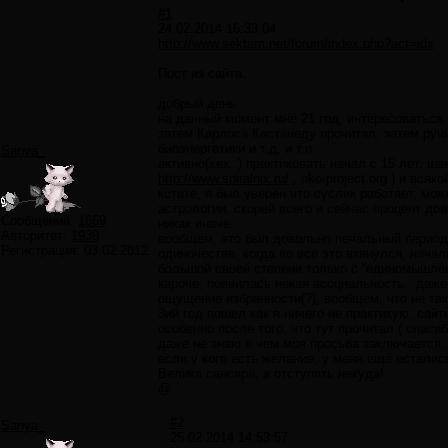
#1
24.02.2014 16:33:04
http://www.sektam.net/forum/index.php?act=idx
Пост из сайта.
добрый день.
на данный момент мне 21 год, интересоваться 
затем Карлоса Кастанеду прочитал, затем рун
биоэнергетики и т.д, и т.п
Sanya_
активно(хех..) практиковать начал с 15 лет, ша
http://www.spiralnix.ru/
, oko-project.org ) и вс
кстате, я был уверен что суслик работает, мо
астрологии, скорей всего и сейчас процент дове
Сообщений:
1669
никак иначе.
Авторитет:
1939
вообщем, это был довольно печальный период 
Регистрация:
03.02.2012
одиночестве, когда во всё это втянулся, начал
большой своей степени только с ''единомышлен
кароче, появилась некая асоциальность.. даже
ощущение избранности(?), вообщем, что не так
3ий год пошел как я ничего не практикую, сайт
особенно после того, что тут прочитал ( спаси
даже не знаю в чем моя просьба заключается..
если у кого есть желание, у меня ещё остались
Велика сансара, а отступать некуда!
@
#2
Sanya_
25.02.2014 14:53:57