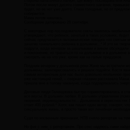
стороны палаточного лагеря, где живут последователи Анас
Потом после минут десяти совместного шагания, привыкает,
будет, но ее нет уже долго. Глаза голодные, но от предло
собирается.
Мама потом нашлась.
Сообщение датировано 28 сентября.
С некоторых пор последователи секты занялись необычны
утверждают, что ребенок, зачатый в таких условиях, буд
сейчас предлагается паломническая поездка «по святым ме
зачатие гениального ребенка в дольмене...* И это не твор
подруги, когда вечером за шашлыками и вином обсуждали 
и поклонение, но трахаться-то на дольмене и в дольмене 
смотреть не на что уже, кроме как на голых придурков.
Поздним вечером у дольменов реки Жане мы встретили мо
дольмены, заинтересовались и решили подойти. Костя явн
самым интересным для нас было довольно необычное призн
уже настоящий гений, – сверкая глазами рассказала Маша
пришла мне в голову накануне, когда подзаряжались энерг
Деловые люди Геленджика быстро сориентировались и стал
все вкусы. В дольмен любви. В дольмен управления (помо
творений, индивидуальности... Дольменов в окрестностях 
стоит 400 рублей.* Хотя, как пишет один автор, говорят, 
сексуальную жизнь, а просто такая вот лечебная необходим
Судя по косвенным признакам, НТВ сняло репортаж на тему
Но фиг с ним, с репортажем. Про секс надеюсь сами найде