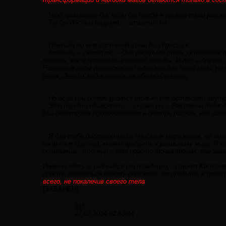
– Что произошло бы, если бы тогда я принял твои рекоме
– Ты бы достиг нагуаля, – ответил он.
…
– Помогли ли мне растения силы? – спросил я.
– Конечно, – сказал он. – Они раскрыли тебя, останови
тональ, как и правильный способ ходьбы. И то, и другое
Растения силы превосходно подходят для этой цели,
но 
телу. Это их недостаток, особенно дурмана.
…
– Но если они используются только для остановки внутр
– Это трудно объяснить, – сказал он. – Растения подвод
Мы действуем исключительно в центре разума, вне зави
…
– Я дал тебе достаточно из описания мира магов, не по
напротив другого, можно прибыть к реальному миру. Я 
понимаешь, что мир – это просто точка зрения, вне зав
Именно здесь я уклонился от традиции, - пишет Кастане
просто научиться новому описанию, но прибыть к цело
всего, не покалечив своего тела
.
(ЗАБАНЕН)
#16
27.02.2014 02:53:44