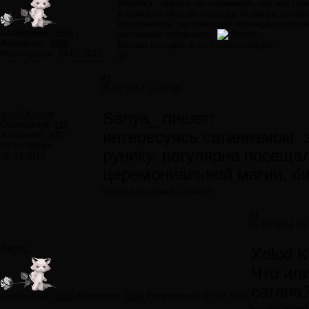
Надеюсь, друзья, вы понимаете, что эта тем
В каком то смысле она нова на рынке духов
возможности, как имеющая потенциал помочь
Сообщений:
1669
желающих поговорить.
rinks:
Авторитет:
1939
Велика сансара, а отступать некуда!
Регистрация:
03.02.2012
@
#3
25.02.2014 15:27:30
Xolod Kriosat
Sanya_ пишет:
Сообщений:
215
интересуясь сатанизмом, 
Авторитет:
831
Регистрация:
рунику. регулярно посещал
26.03.2012
церемониальной магии, биоэ
Что или кто такой сатана?
#4
25.02.2014 15:
Sanya_
Xolod K
Что или
сатана
Сообщений:
1669
Авторитет:
1939
Регистрация:
03.02.2012
Бог его знает!