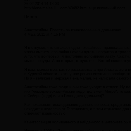
26.02.2014 14:18:03
http://lena-malaa.li....com/43482.html
еще пикольный пост
Цитата
Анастасийцы. Повесть об изнасилованных дольменах.
4 Май, 2011 at 4:16 PM
Я в отпуске, что означает одно - ховайтесь, православные
чтобы именем lena-malaa начали пугать неофитов и троллей
А то, что во-первых, я постоянно вспоминаю Агату Кристи,
мытья посуды. А во-вторых, отпуск же... Вот об околоотпу
Я вам, милые мои, как-то рассказывала про Анастасию и ве
в Курской области - хотя у нас регион скептиков вообще-то
Но я - великая и мерзкая Лена малая, не написала самого 
Анастасийцы тоже люди и они тоже уходят в отпуск. Ну и
них "чемодае-вокзал-Россия кедр, дольмен, Мегре", то каж
в Сибирь (кедр) или в Геленджик (дольмен)?
Как показывает исследование данного вопроса, среди ана
находятся недалеко от Геленджика, а я там отдыхала два
отвечают взаимностью.
Квинтэссенция услышанного и найденного в интернете об о
Начиная с 1995 г., Пузаков при содействии местных власт