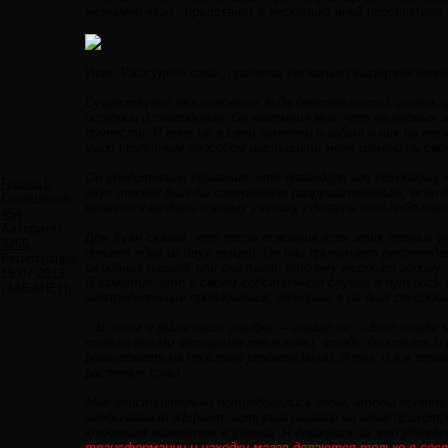
незнамно чего
- предстанет в несколько иной перспективе.
Итак. Рассудите сами, прочитав несколько выдержек ниже
Существуют два основных вида деятельности, использу
истории и сновидение. Он напомнил мне, что на первых 
личности. Я внес их в свои заметки и забыл о них на не
мало приятным способом наставить меня изменить свое
Он убедительно объяснил, что благодаря его обходному
ГораздЪ
двух техник был бы совершенно разрушительным, если б
Сообщений:
является не дать своему ученику сделать что-либо так
454
Авторитет:
Дон Хуан сказал, что после освоения всех этих техник 
3266
делает одну из двух вещей. Он или принимает рекоменда
Регистрация:
ожидания наград, или считает, что ему морочат голову.
15.07.2013
Я заметил, что в своем собственном случае я путаюсь с
(ЗАБАНЕН)
неопределенные предложения, которые я не был способе
– В этом и была твоя ошибка, – сказал он. – Вот тогда
только этими четырьмя техниками, чтобы очистить и ре
реагировать на простые рекомендации. И ты, и я в это
растения силы.
Мне действительно потребовались годы, чтобы понять 
необычайный эффект, который оказали на меня психотро
ключевым моментом в учении. Я держался за это убежден
трансформации и находки магов делаются только в сост