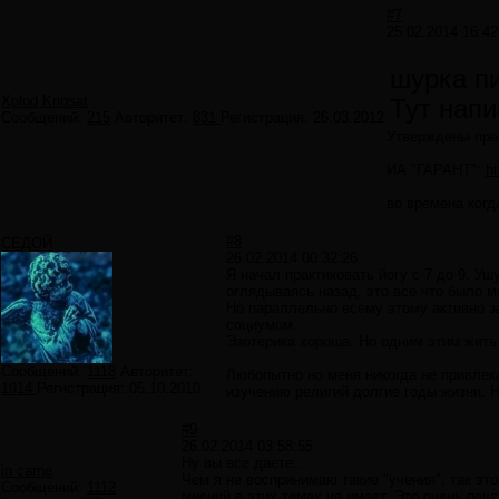
#7
25.02.2014 16:42
шурка п
Xolod Kriosat
Тут напи
Сообщений:
215
Авторитет:
831
Регистрация:
26.03.2012
Утверждены пра
ИА "ГАРАНТ":
h
во времена когд
#8
СЕДОЙ
26.02.2014 00:32:26
Я начал практиковать йогу с 7 до 9. Уш
оглядываясь назад, это все что было м
Но параллельно всему этому активно з
социумом.
Эзотерика хороша. Но одним этим жить
Сообщений:
1118
Авторитет:
Любопытно но меня никогда не привлек
1914
Регистрация:
05.10.2010
изучению религий долгие годы жизни. Н
#9
26.02.2014 03:58:55
Ну вы все даете...
in carne
Чем я не воспринимаю такие "учения", так это
Сообщений:
1112
мнений в этих темах не имеет. Это очень печа