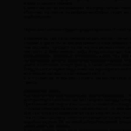
в виде страшного кошмара.
Самое главное при расшифровки, это определить источник,
Но бывают и сложные, на шифрование которых уходят меся
подтверждение.
Небольшие пояснения существующим явлениям. Легкий тра
К примеру вы едите в автомобиле на дальнее расстояние, 
глазами, когда мелькающий вид привычен и однообразен, 
чем то думать, и уходите в себя, в своих размышлениях, н
местности. В такие моменты, когда перед глазами идет бы
размышлениях, полностью погрузившись в себя, то в этот 
бы восприятие пустоты, отключения видимости зрения, что
впасть в состояние легкого транса, в таком состоянии во
В подобных ситуациях, люди невольно переходят в такое
во внимание как факт, из-за незнания своего.
С этого примера, теперь можно понять, как работает мозг 
транса.
Клиническая смерть.
Что касается случаев клинической смерти и разговоров о 
пространство и свое тело, как бы становясь наблюдателем
При клинической смерти у человека отключаются все наруж
человека переходит на внутреннее восприятие, которое н
И если кто то в это время смотря на жизнедеятельность ч
то в подобных случаях, человек находящийся в коме, може
подобные видения.Так же может восприятие прямой транс
может видеть их глазами.
Еще есть случаи, когда люди при клинической смерти видел