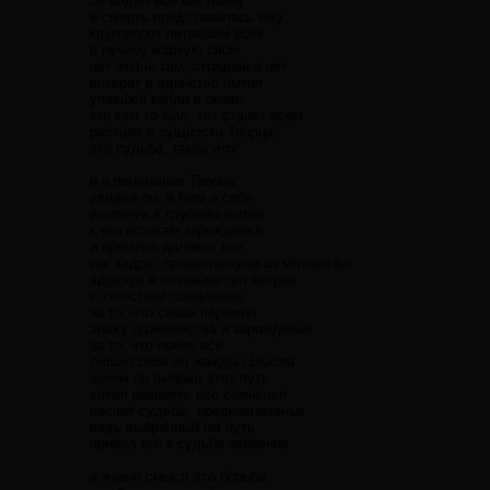
он видел все как наяву
и смерть представилась ему
круговорот питавший всех
в пучину жаркую свою
нет жизни там, страданья нет
возврат в единство бытия
упавшей капли в океан.
кто кем то был, тот станет всем
растаяв в сущности Творца
это судьба, таков итог
и в понимание Творца
увидел он, в Нем и себя
взглянув в глубины бытия
к его истокам зарожденья
и времена далеких лет
как кадры, промелькнули за мгновенье
вдохнув в сознание гул ветров
и тягостное сожаление
за то, что снова пережил
эпоху одиночества и зарожденья
за то, что поняв все
лишил себя он жажды смысла
зачем он выбрал этот путь
хотел развеять все сомненья
насчет судьбы, предназначенья
ведь выбранный им путь
привел его к судьбе забвения
а жизни смысл это борьба