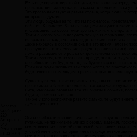
Есть еще вариант обратной отдачи, это когда вы перед тем
происшествия, или думаете, о каком то человеке, заснув,
Это просто действует обратная отдача, когда люди, о кот
которых вы думали.
Эти люди, обдумывая то, что им приснилось, представляя 
события. К примеру: были очевидцами или участниками тех
информацию, со своей точки зрения, как и, что видели, и 
Таким образом можно получать точную информацию, поско
во время сна, когда человек видит сновидения или слышит
Даже находясь в состоянии сна и в это время человек прос
проснувшись, в тех случаях процент правдивости информац
ложь и размышляет о реальной действительности, всех ви
Таким образом, можно узнавать правду, знать, что думают 
способности вам будет легче, вы будите заранее знать о то
Если все люди разовьют эти способности, то преступность
будет известно тем людям, против которых оно планируетс
Существуют еще такие варианты, когда вы во снах можете,
просто имеете близкого человека, который часто думает о 
быта, мысленно передает все эти образы и события, посто
будите, проживать во сне.
Так же у кого восприятие развито сильно, те будут видеть
думающих о всех.
Аластор
Сообщений:
220
Эти способности и знания, очень сложны и нужно приложит
Авторитет:
путаница, не принимайте близко к сердцу видения, поскол
348
может оказаться простой фантазией, мозг может выдать с
Регистрация:
употребление слов, которые имеют отрицательное значение
31.03.2014
место быть слова определяющие демонические образы или