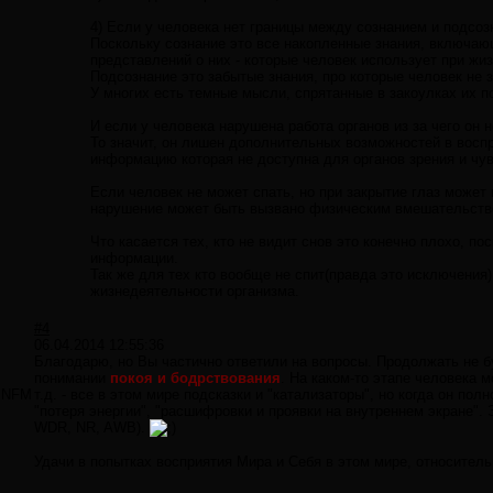
4) Если у человека нет границы между сознанием и подсоз
Поскольку сознание это все накопленные знания, включа
представлений о них - которые человек использует при жиз
Подсознание это забытые знания, про которые человек не 
У многих есть темные мысли, спрятанные в закоулках их п
И если у человека нарушена работа органов из за чего он 
То значит, он лишен дополнительных возможностей в восп
информацию которая не доступна для органов зрения и чув
Если человек не может спать, но при закрытие глаз может
нарушение может быть вызвано физическим вмешательство
Что касается тех, кто не видит снов это конечно плохо, 
информации.
Так же для тех кто вообще не спит(правда это исключения)
жизнедеятельности организма.
#4
06.04.2014 12:55:36
Благодарю, но Вы частично ответили на вопросы. Продолжать не буд
понимании
покоя и бодрствования
. На каком-то этапе человека м
NFM
т.д. - все в этом мире подсказки и "катализаторы", но когда он по
"потеря энергии", "расшифровки и проявки на внутреннем экране". 
WDR, NR, AWB).
Удачи в попытках восприятия Мира и Себя в этом мире, относительн