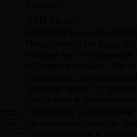
#5
06.04.2014 14:51:04
NFM пишет:
Благодарю, но Вы части
Продолжать не буду, по 
похоже на отстаивание 
и бодрствования . На к
сравнить с "приемником"
"конвертером", с "ретра
подсказки и "катализато
прибывает в состоянии 
Аластор
Сообщений:
220
применимы понятии "сна
Авторитет:
348
"расшифровки и проявки
Регистрация: