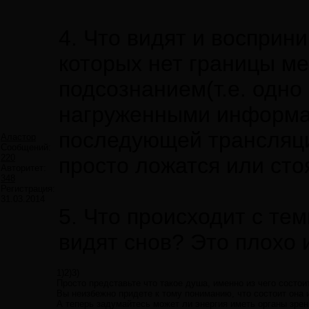
4. Что видят и воспри
которых нет границы м
подсознанием(т.е. одно 
нагруженными информа
последующей трансляци
Аластор
Сообщений:
220
просто ложатся или сто
Авторитет:
348
Регистрация:
31.03.2014
5. Что происходит с те
видят снов? Это плохо и
1)2)3)
Просто представьте что такое душа, именно из чего состоит
Вы неизбежно придете к тому пониманию, что состоит она и
А теперь задумайтесь может ли энергия иметь органы зре