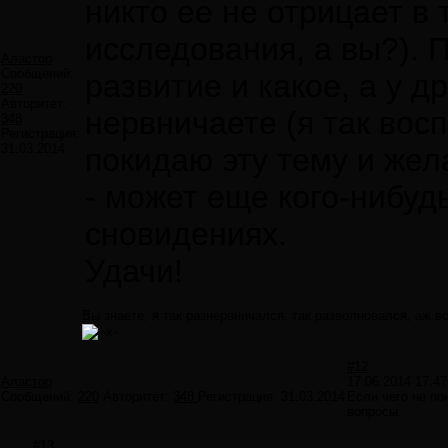
никто ее не отрицает в т
исследования, а вы?). 
Аластор
Сообщений:
развитие и какое, а у д
220
Авторитет:
нервничаете (я так вос
348
Регистрация:
31.03.2014
покидаю эту тему и жел
- может еще кого-нибудь
сновидениях.
Удачи!
Вы знаете, я так разнервничался, так разволновался, аж 
#12
Аластор
17.06.2014 17:47
Сообщений:
220
Авторитет:
348
Регистрация:
31.03.2014
Если чего не по
вопросы.
#13