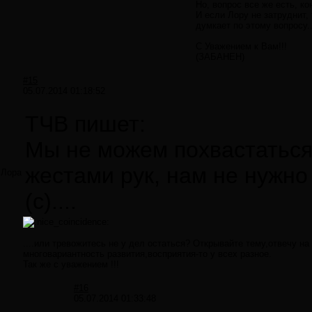
Но, вопрос все же есть, к
И если Лору не затруднит, 
думкает по этому вопросу..
С Уважением к Вам!!!
(ЗАБАНЕН)
#15
05.07.2014 01:18:52
ТЧВ пишет:
Мы не можем похвастаться
жестами рук, нам не нужно 
Лора
(с)....
....или тревожитесь не у дел остаться? Открывайте тему,отвечу н
многовариантность развития,восприятия-то у всех разное.
Так же с уважением !!!
#16
05.07.2014 01:33:48