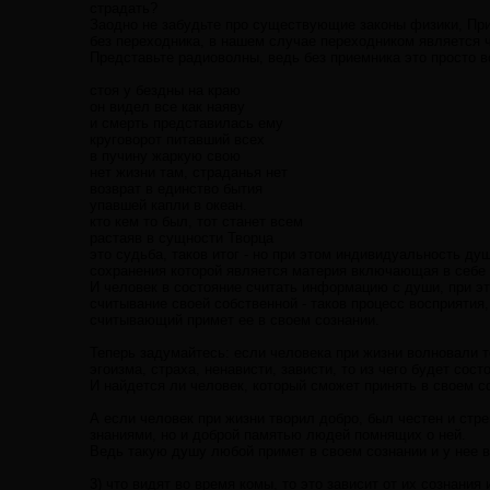
страдать?
Заодно не забудьте про существующие законы физики, При
без переходника, в нашем случае переходником является 
Представьте радиоволны, ведь без приемника это просто в
стоя у бездны на краю
он видел все как наяву
и смерть представилась ему
круговорот питавший всех
в пучину жаркую свою
нет жизни там, страданья нет
возврат в единство бытия
упавшей капли в океан.
кто кем то был, тот станет всем
растаяв в сущности Творца
это судьба, таков итог - но при этом индивидуальность ду
сохранения которой является материя включающая в себе 
И человек в состояние считать информацию с души, при э
считывание своей собственной - таков процесс восприятия
считывающий примет ее в своем сознании.
Теперь задумайтесь: если человека при жизни волновали т
эгоизма, страха, ненависти, зависти, то из чего будет сост
И найдется ли человек, который сможет принять в своем 
А если человек при жизни творил добро, был честен и стр
знаниями, но и доброй памятью людей помнящих о ней.
Ведь такую душу любой примет в своем сознании и у нее в
3) что видят во время комы, то это зависит от их сознания