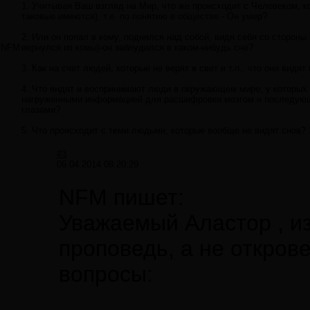
1. Учитывая Ваш взгляд на Мир, что же происходит с Человеком, ко
таковые имеются), т.е. по понятию в обществе - Он умер?
2. Или он попал в кому, поднялся над собой, видя себя со сторон
NFM
вернулся из комы)-он заблудился в каком-нибудь сне?
3. Как на счет людей, которые не верят в свет и т.п., что они видя
4. Что видят и воспринимают люди в окружающем мире, у которых н
нагруженными информацией для расшифровки мозгом и последующей
глазами?
5. Что происходит с теми людьми, которые вообще не видят снов? 
#3
06.04.2014 08:20:29
NFM пишет:
Уважаемый Аластор , из
проповедь, а не открове
вопросы: