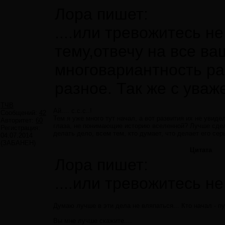
Лора пишет:
....или тревожитесь н
тему,отвечу на все в
многовариантность ра
разное. Так же с уваже
ТЧВ
Ай.... с.с.с..!
Сообщений:
42
Тем я уже много тут начал, а вот развития их не увид
Авторитет:
60
глаза, не понимающие историю вселенной? Лучше сдел
Регистрация:
делать дело, всем тем, кто думает, что делает его сер
04.07.2014
(ЗАБАНЕН)
Цитата
Лора пишет:
....или тревожитесь не
Думаю лучше в эти дела не вляпаться... Кто начал - пу
Вы мне лучше скажите....