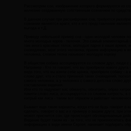
Рассмотрим сон, изображение которого формируется из со
иллюзию создаваемую собственным сознанием по средств
В данном случае при расшифровке сна, требуется разобрат
сознании являются враги, кто в его представление являютс
выгода и т.Д.
Приведу небольшой пример сна - один молодой человек поех
много молодых коров - телочек. Это самый элементарный со
там много красивых телок, молодые парни в наше время, и
сновидению, мозг этого человека, приняв информацию в ви
человека, словом телка называют молодую корову.
В обществе собака ассоциируется со словом друг, люди с 
Например - Кто то говорит, что вы приобрели нового друга
виде того, что вы взяли себе щенка, приобрели собаку - а в
слово друг, что и стало причиной таких сновидений, поско
самого человека, а у человека с самого детства слово друг
составлении видения.
Или кто то надумает вас обмануть, обхитрить, образ хитро
памяти слово лиса, ассоциируется со словом хитрость, в с
хитрый как лиса - таким вот образом и работает человеческ
Бывают еще такие варианты, когда кто ни будь говорит о в
сделать, говорят о вас и к примеру о вашем друге, при это
может приснится сон, где происходят обговариваемые дейс
Видение будет таким из - за того, что не произносилась ф
информацию в виде имени Сергея, начинает подбирать обра