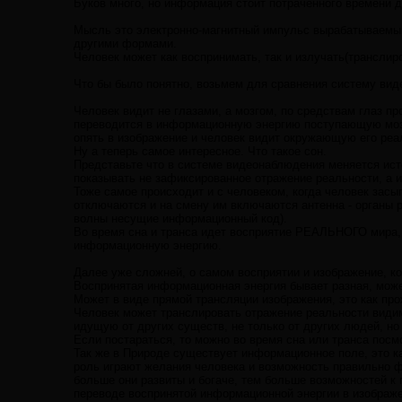
Буков много, но информация стоит потраченного времени д
Мысль это электронно-магнитный импульс вырабатываемый 
другими формами.
Человек может как воспринимать, так и излучать(транслир
Что бы было понятно, возьмем для сравнения систему вид
Человек видит не глазами, а мозгом, по средствам глаз 
переводится в информационную энергию поступающую мозг, 
опять в изображение и человек видит окружающую его реа
Ну а теперь самое интересное. Что такое сон.
Представьте что в системе видеонаблюдения меняется ист
показывать не зафиксированное отражение реальности, а
Тоже самое происходит и с человеком, когда человек засы
отключаются и на смену им включаются антенна - органы
волны несущие информационный код).
Во время сна и транса идет восприятие РЕАЛЬНОГО мира, т
информационную энергию.
Далее уже сложней, о самом восприятии и изображение, ко
Воспринятая информационная энергия бывает разная, може
Может в виде прямой трансляции изображения, это как про
Человек может транслировать отражение реальности види
идущую от других существ, не только от других людей, но
Если постараться, то можно во время сна или транса посм
Так же в Природе существует информационное поле, это ка
роль играют желания человека и возможность правильно ф
больше они развиты и богаче, тем больше возможностей к
переводе воспринятой информационной энергии в изображе