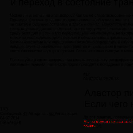
и переход в состояние тран
Можно ли ответить на этот вопрос? Как бы не старалась,сознание
Однажды..(по совету одного мудрого человека)обнулила полнос
не смотря в будущее,оставаясь в здесь и сейчас. Присутствует п
транс случался далеко не легким, что-то внутреннее независимо 
средь бела дня и возникало перед людьми незнакомыми, не входящ
моменты,необходимые для стирания и обязательное стремление в
Какими чувствами или ощущениями возможно определить и научит
предшествует сворачивание пространства и прибывание в каком-то
свете блаженства и умиротворения. Глаза и тишина смотрят в молча
Посоветуйте в каком направлении начать изучать эту расшифровку
любимыми людьми. Наивность порой приводит к попаданию в лову
#14
04.07.2014 23:28:18
Аластор п
Если чего 
ТЧВ
Сообщений:
42
Авторитет:
60
Регистрация:
Да всё понятно, правильный
04.07.2014
Мы не можем похвастаться 
(ЗАБАНЕН)
понять
(с)....