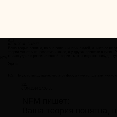
#10
07.04.2014 16:48:27
Ваша теория понятна, но она ваша и многих людей, и никто ее не от
теории может быть развитие и какое, а у других привести в тупик. 
желаю удачи в развитии вашей теории - может еще кого-нибудь, тут
NFM
Удачи!
P.S.: Не уж то вы думаете, что этот форум - место, где вам нужно
#11
07.04.2014 17:05:55
NFM пишет:
Ваша теория понятна, н