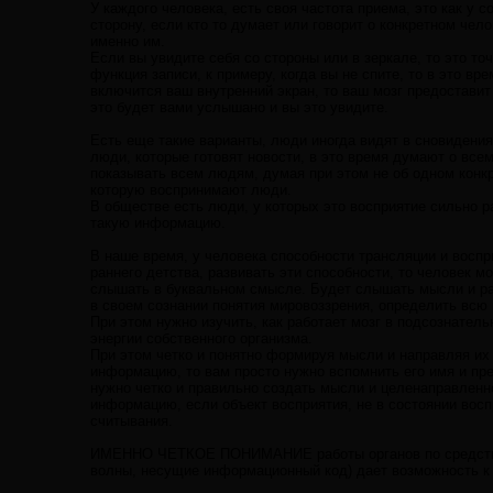
У каждого человека, есть своя частота приема, это как у 
сторону, если кто то думает или говорит о конкретном чел
именно им.
Если вы увидите себя со стороны или в зеркале, то это точ
функция записи, к примеру, когда вы не спите, то в это в
включится ваш внутренний экран, то ваш мозг предоставит
это будет вами услышано и вы это увидите.
Есть еще такие варианты, люди иногда видят в сновидениях
люди, которые готовят новости, в это время думают о вс
показывать всем людям, думая при этом не об одном конк
которую воспринимают люди.
В обществе есть люди, у которых это восприятие сильно р
такую информацию.
В наше время, у человека способности трансляции и восп
раннего детства, развивать эти способности, то человек 
слышать в буквальном смысле. Будет слышать мысли и разг
в своем сознании понятия мировоззрения, определить всю п
При этом нужно изучить, как работает мозг в подсознател
энергии собственного организма.
При этом четко и понятно формируя мысли и направляя их 
информацию, то вам просто нужно вспомнить его имя и пред
нужно четко и правильно создать мысли и целенаправленно
информацию, если объект восприятия, не в состоянии вос
считывания.
ИМЕННО ЧЕТКОЕ ПОНИМАНИЕ работы органов по средствам
волны, несущие информационный код) дает возможность к 