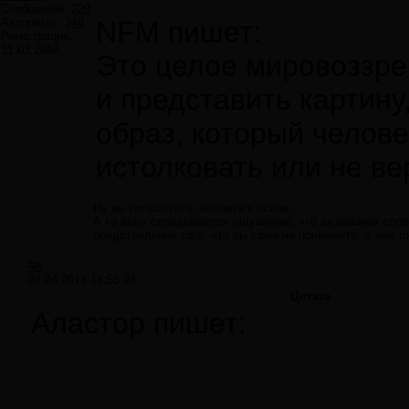
Сообщений:
220
Авторитет:
348
NFM пишет:
Регистрация:
31.03.2014
Это целое мировоззре
и представить картину
образ, который челов
истолковать или не ве
Ну вы попробуйте, начните с основ.
А то ведь складывается ощущение, что за вашими слова
представления того, что вы сами не понимаете, о чем п
#8
07.04.2014 14:53:24
Цитата
Аластор пишет: