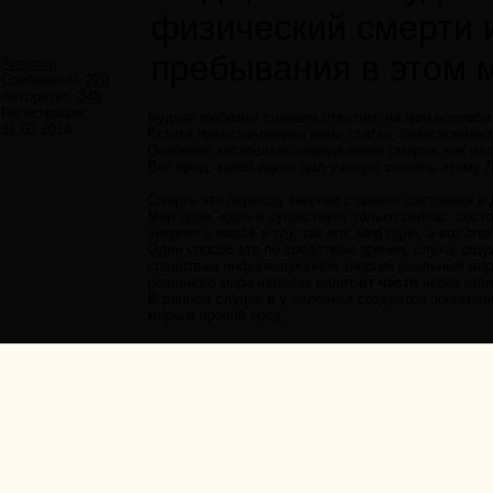
физический смерти 
пребывания в этом 
Аластор
Сообщений:
220
Авторитет:
348
Регистрация:
Будьте любезны сначала ответить на мои вопросы 
31.03.2014
Кстати представленная вами статья, безосновател
Особенно касательно определения смерти, как ил
Вот бред, какой идиот дал ученую степень этому 
Смерть это переход энергии с одного состояния в
Мир один, един и существует только сейчас, сост
энергия в массе и тд), так вот, мир один, а вот сп
Один способ это по средствам зрения, слуха, ощущ
средствам информационной энергии реальный мир п
реального мира человек видит
от части
через илл
В данном случае в у человека создается понимани
миры и прочий бред.