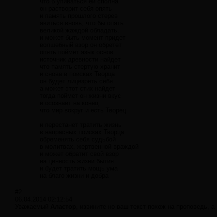
что б упиваться ей сполна
он растворит себя опять
и память прошлого стерев
явиться вновь, что бы опять
великой жаждой обладать.
и может быть момент придет
волшебный взор он обретет
опять поймет язык основ
источник древности найдет
что память стертую хранит
и снова в поисках Творца
он будет лицезреть себя
а может этот стих найдет
тогда поймет он жизни вкус
и осознает на конец
что мир вокруг и есть Творец
и перестанет тратить жизнь
в напрасных поисках Творца
обременять себя судьбой
в молитвах, жертвенной враждой
и может обратит свой взор
на ценность жизни бытия
и будет тратить мощь ума
на благо жизни и добра
#2
06.04.2014 02:12:54
Уважаемый
Аластор
, извините но ваш текст похож на проповедь, а