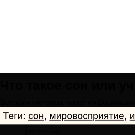
Что такое сон или у
Восприятие мира через информацио
Теги:
сон
,
мировосприятие
,
#1
01.04.2014 18:55:36