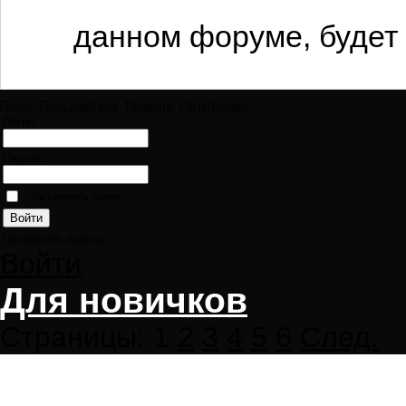
данном форуме, будет 
Поиск
Пользователи
Правила
Регистрация
Логин:
Пароль:
Запомнить меня
Напомнить пароль
Войти
Для новичков
Страницы:
1
2
3
4
5
6
След.