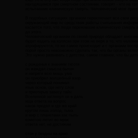
находящемся при смертном состоянии, говорят - что на тот
испытавших клиническую смерть. Человеческий мозг приня
В подобных ситуациях организм переключает все свои рес
окружающий мир по средствам работы считывания информаци
касается того, что люди пережившие клиническую смерть 
до этого.
Человеческий организм по своей природе обладает многими
будет ездить на коляске при этом не веря в то, что челов
атрофируются, то же самое происходит и с органами воспр
порой просто невозможно сделать так, что бы органы вклю
Это нужно развивать с детства, самое главное, что бы дет
с рожденья к знаниям тяготя
он жаждал смысла бытия
и напрягя всю мощь ума
он приобрел волшебный взор
через который понимал
язык основ, где нету слов
и приоткрыв завесу тайн
Вселенной заглянул он в даль
ища ответа на вопрос
каков предел и где же край
кругом лишь холод, тьма
и мир с планетами как пыль
кометою летит во мрак
ответа нет, не достижим
стоя у бездны на краю